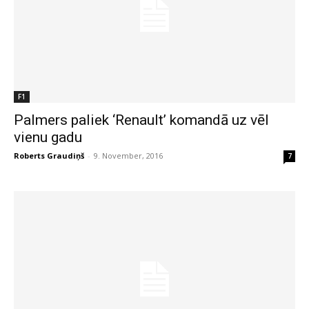
F1
Palmers paliek ‘Renault’ komandā uz vēl
vienu gadu
Roberts Graudiņš
-
9. November, 2016
7