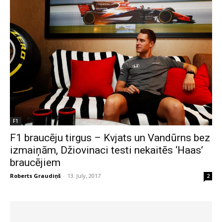
F1
F1 braucēju tirgus – Kvjats un Vandūrns bez
izmaiņām, Džiovinaci testi nekaitēs ‘Haas’
braucējiem
Roberts Graudiņš
-
13. July, 2017
2