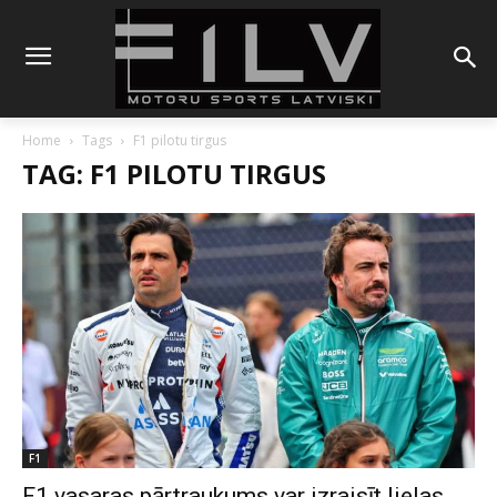
Home
Tags
F1 pilotu tirgus
TAG: F1 PILOTU TIRGUS
F1
F1 vasaras pārtraukums var izraisīt lielas