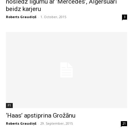
noslēdz līgumu ar ‘Mercedes’, Algersuari
beidz karjeru
Roberts Graudiņš
-
1. October, 2015
3
F1
‘Haas’ apstiprina Grožānu
Roberts Graudiņš
-
29. September, 2015
21