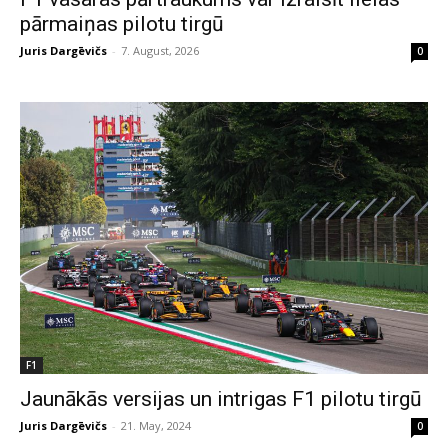
pārmaiņas pilotu tirgū
Juris Dargēvičs
-
7. August, 2026
0
F1
Jaunākās versijas un intrigas F1 pilotu tirgū
Juris Dargēvičs
-
21. May, 2024
0