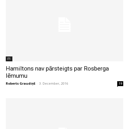
F1
Hamiltons nav pārsteigts par Rosberga
lēmumu
Roberts Graudiņš
-
3. December, 2016
19