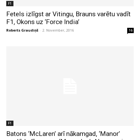
F1
Fetels izlīgst ar Vitingu, Brauns varētu vadīt
F1, Okons uz ‘Force India’
Roberts Graudiņš
-
2. November, 2016
16
F1
Batons ‘McLaren’ arī nākamgad, ‘Manor’