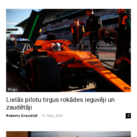
Blogs
Lielās pilotu tirgus rokādes ieguvēji un
zaudētāji
Roberts Graudiņš
-
15. May, 2020
0