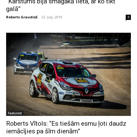
“Karstums bija smagākā lieta, ar ko tikt
galā”
Roberts Graudiņš
-
22. July, 2019
0
Featured
Roberts Vītols: “Es tiešām esmu ļoti daudz
iemācījies pa šīm dienām”