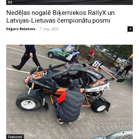
RX
Nedēļas nogalē Biķerniekos RallyX un
Latvijas-Lietuvas čempionātu posmi
Edgars Beļakovs
-
7. July, 2022
0
Featured