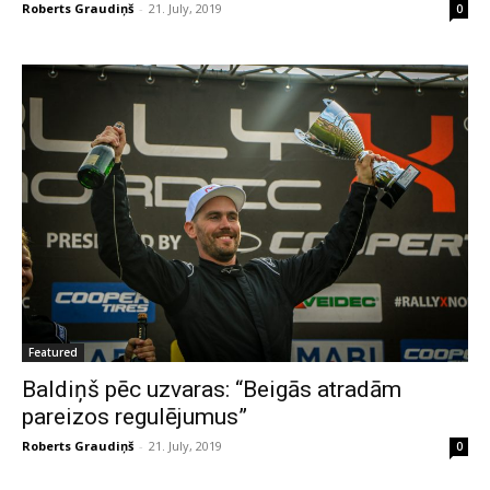
Roberts Graudiņš
-
21. July, 2019
0
Featured
Baldiņš pēc uzvaras: “Beigās atradām
pareizos regulējumus”
Roberts Graudiņš
-
21. July, 2019
0