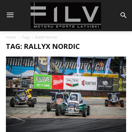
Home
Tags
RallyX Nordic
TAG: RALLYX NORDIC