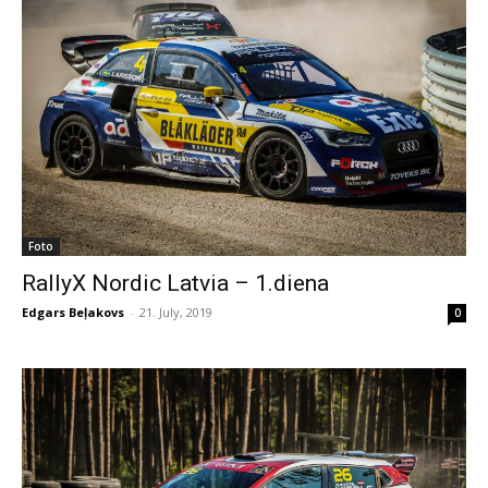
Foto
RallyX Nordic Latvia – 1.diena
Edgars Beļakovs
-
21. July, 2019
0