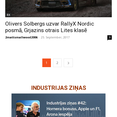
RX
Olivers Solbergs uzvar RallyX Nordic
posmā, Grjazins otrais Lites klasē
2mattsmallwood2006
-
25. September, 2017
0
1
2
INDUSTRIJAS ZIŅAS