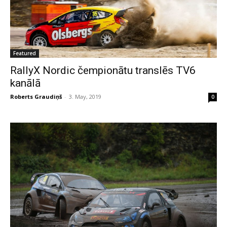
Featured
RallyX Nordic čempionātu translēs TV6
kanālā
Roberts Graudiņš
-
3. May, 2019
0