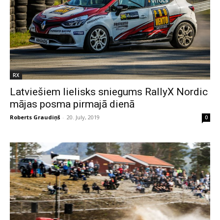
RX
Latviešiem lielisks sniegums RallyX Nordic
mājas posma pirmajā dienā
Roberts Graudiņš
-
20. July, 2019
0