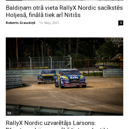
Baldiņam otrā vieta RallyX Nordic sacīkstēs
Holjesā, finālā tiek arī Nitišs
Roberts Graudiņš
-
13. May, 2021
0
RX
RallyX Nordic uzvarētājs Larsons: