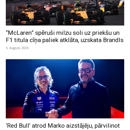
“McLaren” spēruši milzu soli uz priekšu un
F1 titula cīņa paliek atklāta, uzskata Brandls
5. August, 2026
‘Red Bull’ atrod Marko aizstājēju, pārvilinot