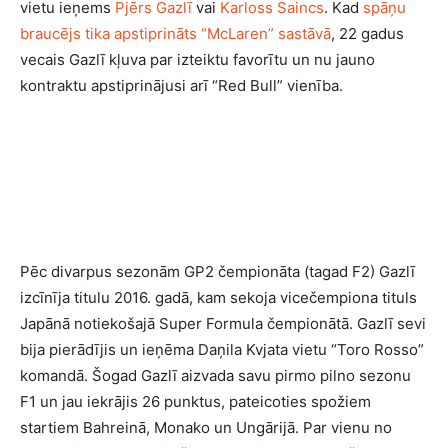
vietu ieņems
Pjērs Gazlī
vai
Karloss Saincs
. Kad
spāņu
braucējs tika apstiprināts “McLaren” sastāvā
, 22 gadus
vecais Gazlī kļuva par izteiktu favorītu un nu jauno
kontraktu apstiprinājusi arī “Red Bull” vienība.
Pēc divarpus sezonām GP2 čempionāta (tagad F2) Gazlī
izcīnīja titulu 2016. gadā, kam sekoja vicečempiona tituls
Japānā notiekošajā Super Formula čempionātā. Gazlī sevi
bija pierādījis un ieņēma Daņila Kvjata vietu “Toro Rosso”
komandā. Šogad Gazlī aizvada savu pirmo pilno sezonu
F1 un jau iekrājis 26 punktus, pateicoties spožiem
startiem Bahreinā, Monako un Ungārijā. Par vienu no