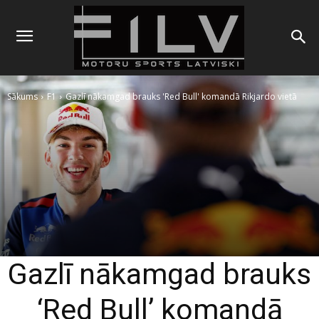
Sākums
F1
Gazlī nākamgad brauks 'Red Bull' komandā Rikjardo vietā
Gazlī nākamgad brauks
‘Red Bull’ komandā