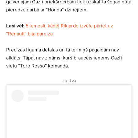
galvenajām Gazlī priekšrocībām tiek uzskatīta šogad gūtā
pieredze darbā ar “Honda” dzinējiem.
Lasi vēl:
5 iemesli, kādēļ Rikjardo izvēle pāriet uz
“Renault” bija pareiza
Precīzas līguma detaļas un tā termiņš pagaidām nav
atklāts. Tāpat nav zināms, kurš braucējs ieņems Gazlī
vietu “Toro Rosso” komandā.
REKLĀMA