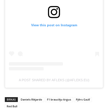
View this post on Instagram
A POST SHARED BY AFLEKS (@AFLEKS.EU)
BIRKAS
Daniels Rikjardo
F1 braucēju tirgus
Pjērs Gazlī
Red Bull