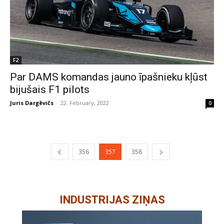
F2
Par DAMS komandas jauno īpašnieku kļūst
bijušais F1 pilots
Juris Dargēvičs
-
22. February, 2022
0
356
357
358
INDUSTRIJAS ZIŅAS