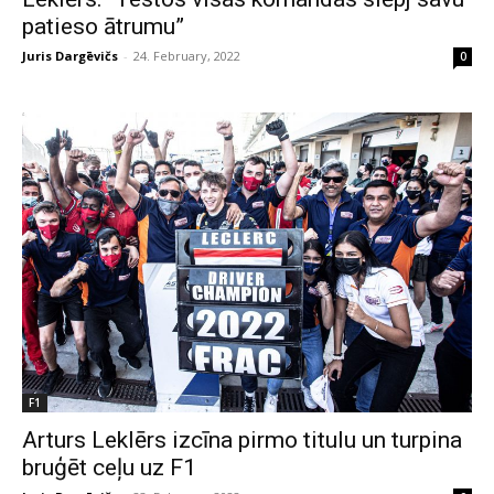
patieso ātrumu”
Juris Dargēvičs
-
24. February, 2022
0
F1
Arturs Leklērs izcīna pirmo titulu un turpina
bruģēt ceļu uz F1