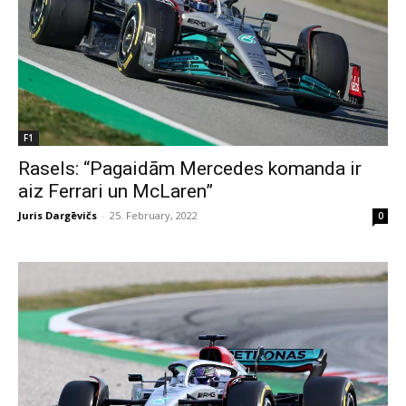
F1
Rasels: “Pagaidām Mercedes komanda ir
aiz Ferrari un McLaren”
Juris Dargēvičs
-
25. February, 2022
0