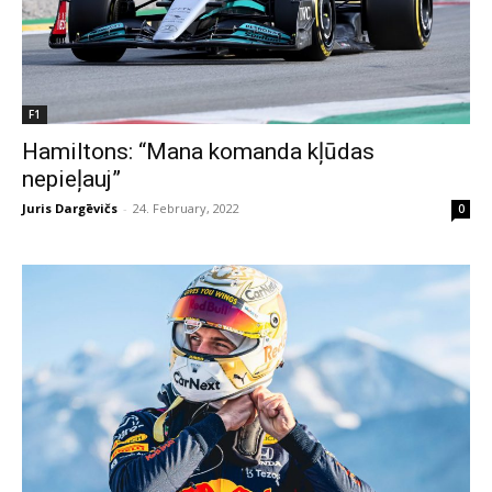
F1
Hamiltons: “Mana komanda kļūdas
nepieļauj”
Juris Dargēvičs
-
24. February, 2022
0