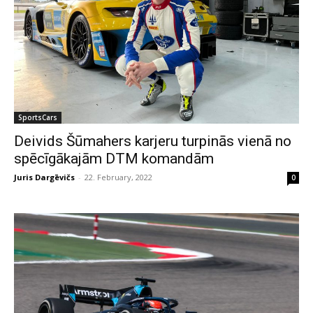
SportsCars
Deivids Šūmahers karjeru turpinās vienā no
spēcīgākajām DTM komandām
Juris Dargēvičs
-
22. February, 2022
0