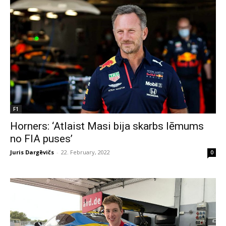
F1
Horners: ‘Atlaist Masi bija skarbs lēmums
no FIA puses’
Juris Dargēvičs
-
22. February, 2022
0