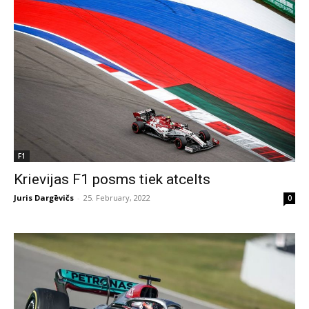
F1
Krievijas F1 posms tiek atcelts
Juris Dargēvičs
-
25. February, 2022
0