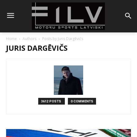
Home
Authors
Posts by Juris Dargēvičs
JURIS DARGĒVIČS
3612 POSTS
0 COMMENTS