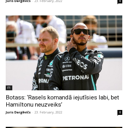
Juris Dargēvičs
-
23. February, 2022
0
F1
Botass: ‘Rasels komandā iejutīsies labi, bet
Hamiltonu neuzveiks’
Juris Dargēvičs
-
23. February, 2022
0