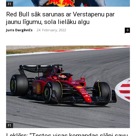
F1
Red Bull sāk sarunas ar Verstapenu par
jaunu līgumu, sola lielāku algu
Juris Dargēvičs
-
24. February, 2022
0
F1
Leklērs: “Testos visas komandas slēpj savu