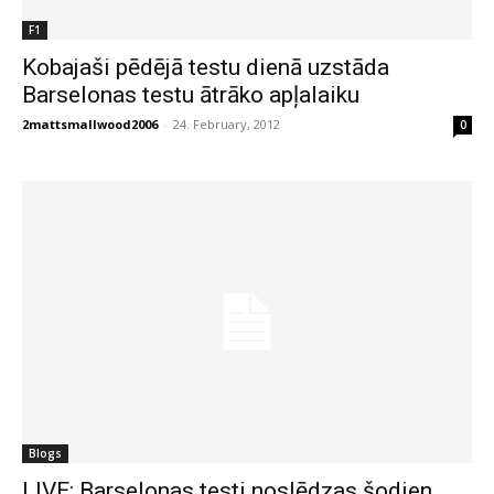
F1
Kobajaši pēdējā testu dienā uzstāda
Barselonas testu ātrāko apļalaiku
2mattsmallwood2006
-
24. February, 2012
0
Blogs
LIVE: Barselonas testi noslēdzas šodien