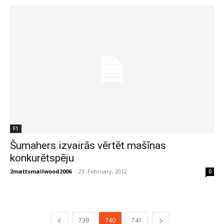
F1
Šumahers izvairās vērtēt mašīnas
konkurētspēju
2mattsmallwood2006
-
23. February, 2012
0
739
740
741