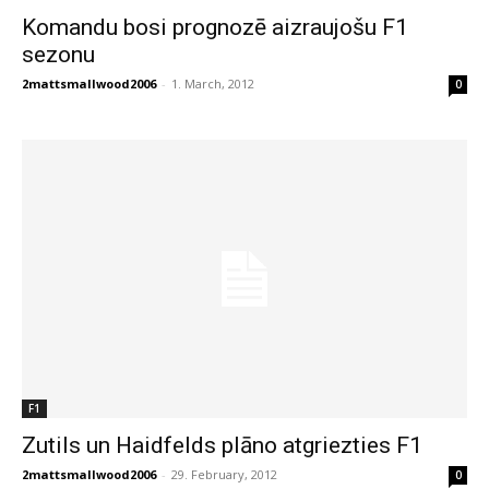
Komandu bosi prognozē aizraujošu F1
sezonu
2mattsmallwood2006
-
1. March, 2012
0
F1
Zutils un Haidfelds plāno atgriezties F1
2mattsmallwood2006
-
29. February, 2012
0