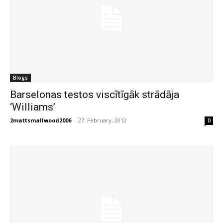
Blogs
Barselonas testos viscītīgāk strādāja
‘Williams’
2mattsmallwood2006
-
27. February, 2012
0