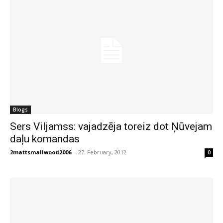
Blogs
Sers Viljamss: vajadzēja toreiz dot Ņūvejam
daļu komandas
2mattsmallwood2006
-
27. February, 2012
0