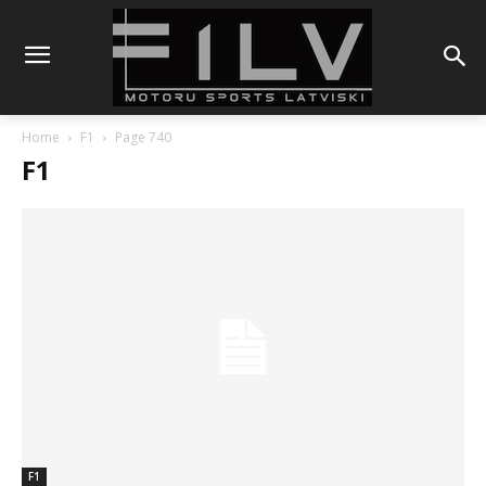
Home
F1
Page 740
F1
F1