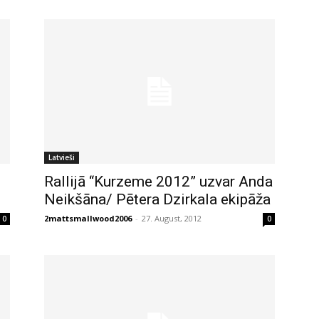
Latvieši
Rallijā “Kurzeme 2012” uzvar Anda
Neikšāna/ Pētera Dzirkala ekipāža
2mattsmallwood2006
-
27. August, 2012
0
0