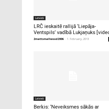
Latvieši
LRČ ieskaitē rallijā ‘Liepāja-
Ventspils’ vadībā Lukjaņuks [vide
2mattsmallwood2006
-
1. February, 2013
Latvieši
Berķis: ‘Neveiksmes sākās ar