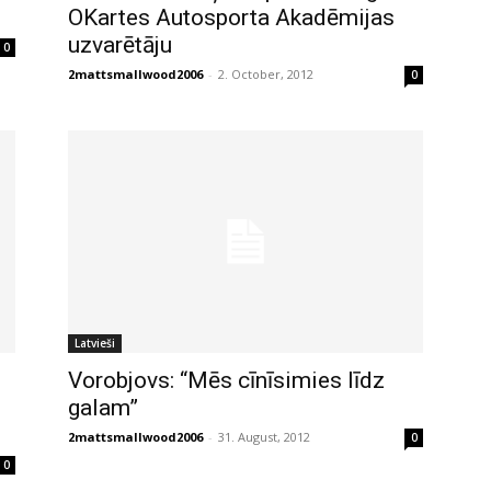
OKartes Autosporta Akadēmijas
uzvarētāju
0
2mattsmallwood2006
-
2. October, 2012
0
Latvieši
Vorobjovs: “Mēs cīnīsimies līdz
galam”
2mattsmallwood2006
-
31. August, 2012
0
0