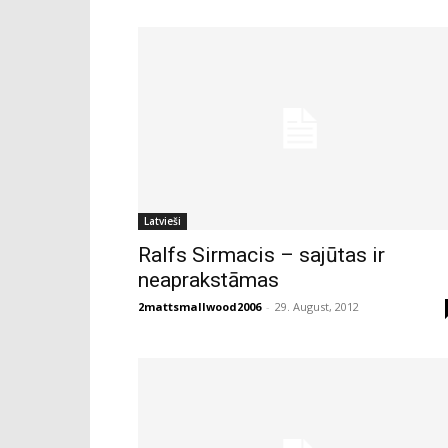
Latvieši
Ralfs Sirmacis – sajūtas ir
neaprakstāmas
2mattsmallwood2006
-
29. August, 2012