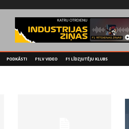
PODKĀSTI
F1LV VIDEO
F1 LĪDZJUTĒJU KLUBS