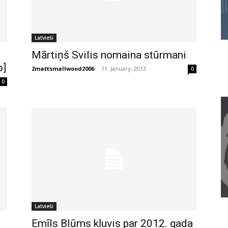
Latvieši
Mārtiņš Svilis nomaina stūrmani
o]
2mattsmallwood2006
-
11. January, 2013
0
0
Latvieši
Emīls Blūms kļuvis par 2012. gada