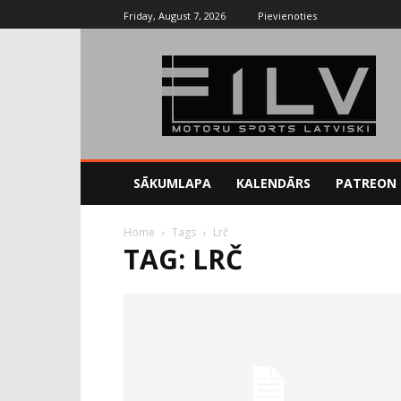
Friday, August 7, 2026
Pievienoties
SĀKUMLAPA
KALENDĀRS
PATREON
Home
Tags
Lrč
TAG: LRČ