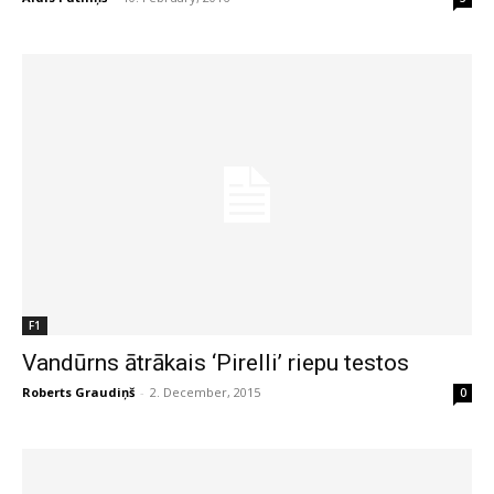
F1
Vandūrns ātrākais ‘Pirelli’ riepu testos
Roberts Graudiņš
-
2. December, 2015
0