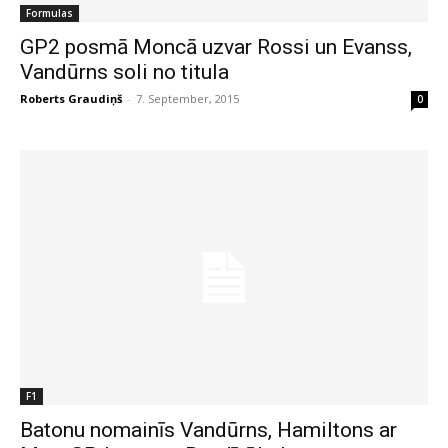
Formulas
GP2 posmā Moncā uzvar Rossi un Evanss,
Vandūrns soli no titula
Roberts Graudiņš
-
7. September, 2015
0
F1
Batonu nomainīs Vandūrns, Hamiltons ar