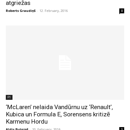
atgriežas
Roberts Graudiņš
-
12. February, 2016
0
F1
‘McLaren’ nelaida Vandūrnu uz ‘Renault’,
Kubica un Formula E, Sorensens kritizē
Karmenu Hordu
Aldis Putniņš
-
10. February, 2016
3