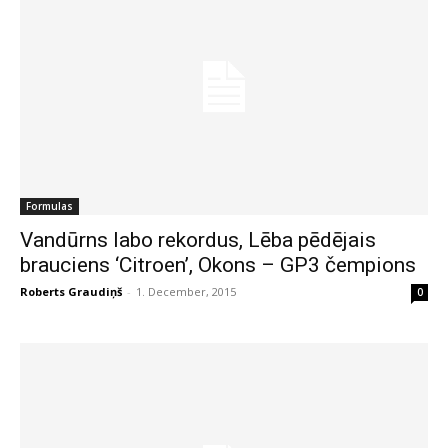
Formulas
Vandūrns labo rekordus, Lēba pēdējais
brauciens ‘Citroen’, Okons – GP3 čempions
Roberts Graudiņš
-
1. December, 2015
0