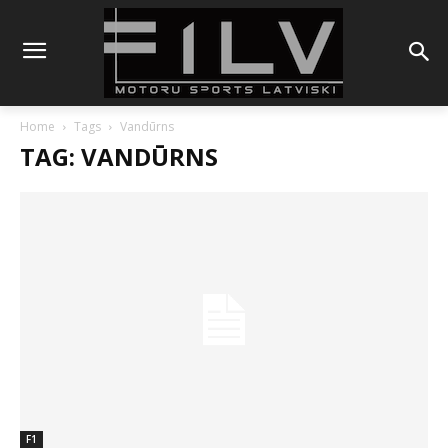
Home
Tags
Vandūrns
TAG: VANDŪRNS
F1