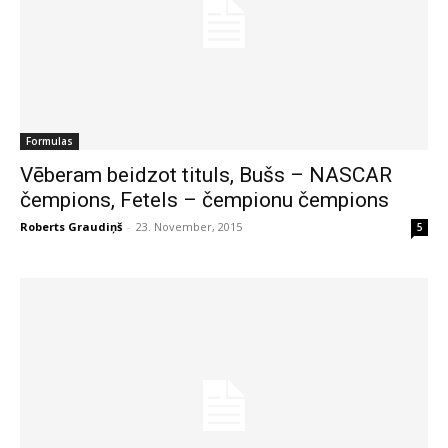
Formulas
Vēberam beidzot tituls, Bušs – NASCAR
čempions, Fetels – čempionu čempions
Roberts Graudiņš
-
23. November, 2015
5