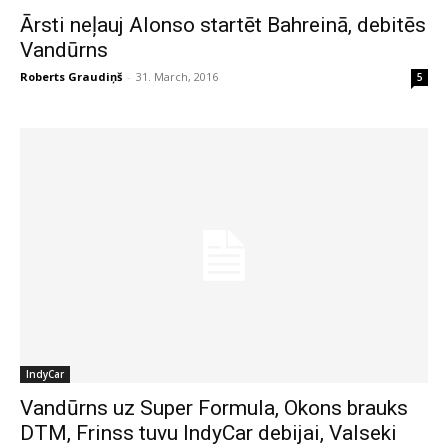
Ārsti neļauj Alonso startēt Bahreinā, debitēs
Vandūrns
Roberts Graudiņš
-
31. March, 2016
5
IndyCar
Vandūrns uz Super Formula, Okons brauks
DTM, Frinss tuvu IndyCar debijai, Valseki