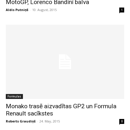
MotoGP, Lorenco Bandīnī balva
Aldis Putniņš
-
10. August, 2015
1
Formulas
Monako trasē aizvadītas GP2 un Formula
Renault sacīkstes
Roberts Graudiņš
-
24. May, 2015
0