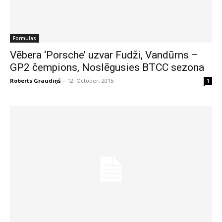
Formulas
Vēbera ‘Porsche’ uzvar Fudži, Vandūrns –
GP2 čempions, Noslēgusies BTCC sezona
Roberts Graudiņš
-
12. October, 2015
1