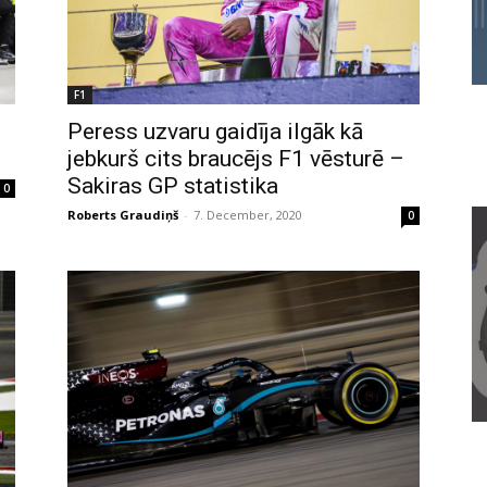
F1
Peress uzvaru gaidīja ilgāk kā
jebkurš cits braucējs F1 vēsturē –
Sakiras GP statistika
0
Roberts Graudiņš
-
7. December, 2020
0