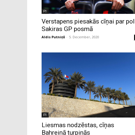
F1
Verstapens piesakās cīņai par po
Sakiras GP posmā
Aldis Putniņš
-
5. December, 2020
F1
Liesmas nodzēstas, cīņas
Bahreinā turpinās