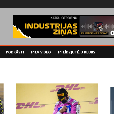
PODKĀSTI
F1LV VIDEO
F1 LĪDZJUTĒJU KLUBS