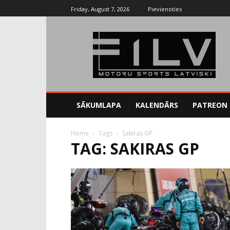
Friday, August 7, 2026
Pievienoties
SĀKUMLAPA
KALENDĀRS
PATREON
Home
Tags
Sakiras GP
TAG: SAKIRAS GP