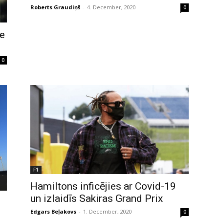
Roberts Graudiņš
-
4. December, 2020
0
le
0
F1
Hamiltons inficējies ar Covid-19
un izlaidīs Sakiras Grand Prix
Edgars Beļakovs
-
1. December, 2020
0