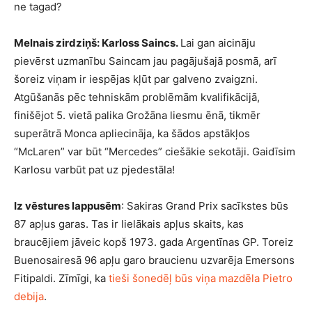
ne tagad?
Melnais zirdziņš: Karloss Saincs.
Lai gan aicināju
pievērst uzmanību Saincam jau pagājušajā posmā, arī
šoreiz viņam ir iespējas kļūt par galveno zvaigzni.
Atgūšanās pēc tehniskām problēmām kvalifikācijā,
finišējot 5. vietā palika Grožāna liesmu ēnā, tikmēr
superātrā Monca apliecināja, ka šādos apstākļos
“McLaren” var būt “Mercedes” ciešākie sekotāji. Gaidīsim
Karlosu varbūt pat uz pjedestāla!
Iz vēstures lappusēm
: Sakiras Grand Prix sacīkstes būs
87 apļus garas. Tas ir lielākais apļus skaits, kas
braucējiem jāveic kopš 1973. gada Argentīnas GP. Toreiz
Buenosairesā 96 apļu garo braucienu uzvarēja Emersons
Fitipaldi. Zīmīgi, ka
tieši šonedēļ būs viņa mazdēla Pietro
debija
.