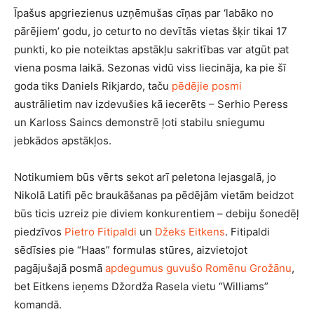
Īpašus apgriezienus uzņēmušas cīņas par ‘labāko no
pārējiem’ godu, jo ceturto no devītās vietas šķir tikai 17
punkti, ko pie noteiktas apstākļu sakritības var atgūt pat
viena posma laikā. Sezonas vidū viss liecināja, ka pie šī
goda tiks Daniels Rikjardo, taču
pēdējie posmi
austrālietim nav izdevušies kā iecerēts – Serhio Peress
un Karloss Saincs demonstrē ļoti stabilu sniegumu
jebkādos apstākļos.
Notikumiem būs vērts sekot arī peletona lejasgalā, jo
Nikolā Latifi pēc braukāšanas pa pēdējām vietām beidzot
būs ticis uzreiz pie diviem konkurentiem – debiju šonedēļ
piedzīvos
Pietro Fitipaldi
un
Džeks Eitkens
. Fitipaldi
sēdīsies pie “Haas” formulas stūres, aizvietojot
pagājušajā posmā
apdegumus guvušo Romēnu Grožānu
,
bet Eitkens ieņems Džordža Rasela vietu “Williams”
komandā.