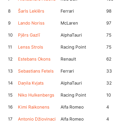
8
Šarls Leklērs
Ferrari
98
9
Lando Noriss
McLaren
97
10
Pjērs Gazlī
AlphaTauri
75
11
Lenss Strols
Racing Point
75
12
Estebans Okons
Renault
62
13
Sebastians Fetels
Ferrari
33
14
Daņila Kvjats
AlphaTauri
32
15
Niko Hulkenbergs
Racing Point
10
16
Kimi Raikonens
Alfa Romeo
4
17
Antonio Džiovinaci
Alfa Romeo
4