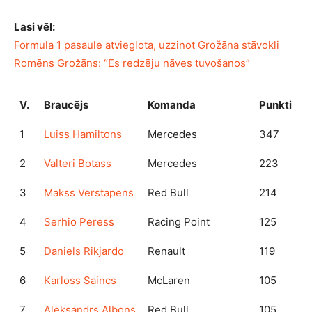
Lasi vēl:
Formula 1 pasaule atvieglota, uzzinot Grožāna stāvokli
Romēns Grožāns: “Es redzēju nāves tuvošanos”
V.
Braucējs
Komanda
Punkti
1
Luiss Hamiltons
Mercedes
347
2
Valteri Botass
Mercedes
223
3
Makss Verstapens
Red Bull
214
4
Serhio Peress
Racing Point
125
5
Daniels Rikjardo
Renault
119
6
Karloss Saincs
McLaren
105
7
Aleksandrs Albons
Red Bull
105