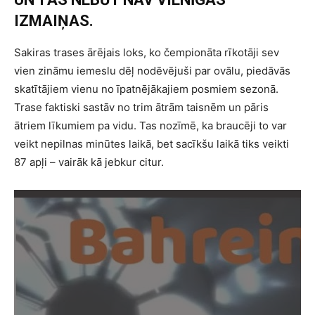
IZMAIŅAS.
Sakiras trases ārējais loks, ko čempionāta rīkotāji sev
vien zināmu iemeslu dēļ nodēvējuši par ovālu, piedāvās
skatītājiem vienu no īpatnējākajiem posmiem sezonā.
Trase faktiski sastāv no trim ātrām taisnēm un pāris
ātriem līkumiem pa vidu. Tas nozīmē, ka braucēji to var
veikt nepilnas minūtes laikā, bet sacīkšu laikā tiks veikti
87 apļi – vairāk kā jebkur citur.