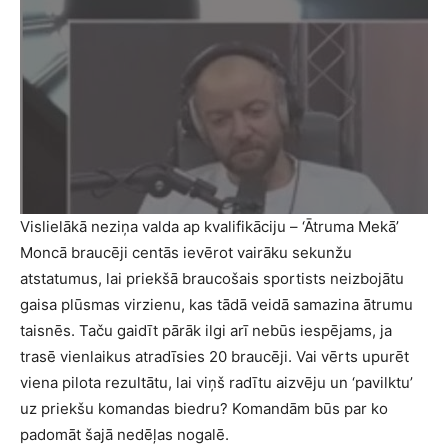
Vislielākā neziņa valda ap kvalifikāciju – ‘Ātruma Mekā’
Moncā braucēji centās ievērot vairāku sekunžu
atstatumus, lai priekšā braucošais sportists neizbojātu
gaisa plūsmas virzienu, kas tādā veidā samazina ātrumu
taisnēs. Taču gaidīt pārāk ilgi arī nebūs iespējams, ja
trasē vienlaikus atradīsies 20 braucēji. Vai vērts upurēt
viena pilota rezultātu, lai viņš radītu aizvēju un ‘pavilktu’
uz priekšu komandas biedru? Komandām būs par ko
padomāt šajā nedēļas nogalē.