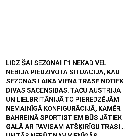
LĪDZ ŠAI SEZONAI F1 NEKAD VĒL
NEBIJA PIEDZĪVOTA SITUĀCIJA, KAD
SEZONAS LAIKĀ VIENĀ TRASĒ NOTIEK
DIVAS SACENSĪBAS. TAČU AUSTRIJĀ
UN LIELBRITĀNIJĀ TO PIEREDZĒJĀM
NEMAINĪGĀ KONFIGURĀCIJĀ, KAMĒR
BAHREINĀ SPORTISTIEM BŪS JĀTIEK
GALĀ AR PAVISAM ATŠĶIRĪGU TRASI…
UN TĀS NEBŪT NAV VIENĪGĀS