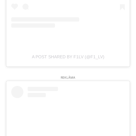
A POST SHARED BY F1LV (@F1_LV)
REKLĀMA