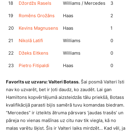
18
Džordžs Rasels
Williams / Mercedes
3
19
Romēns Grožāns
Haas
2
20
Kevins Magnusens
Haas
1
21
Nikolā Latifi
Williams
0
22
Džeks Eitkens
Williams
0
23
Pietro Fitipaldi
Haas
0
Favorīts uz uzvaru: Valteri Botass.
Šai posmā Valteri īsti
nav ko uzvarēt, bet ir ļoti daudz, ko zaudēt. Lai gan
Hamiltons kopvērtējumā aizsteidzās tālu priekšā, Botass
kvalifikācijā parasti bijis samērā tuvu komandas biedram.
“Mercedes” ir izteikts ātruma pārsvars ‘jaudas trasēs’ un
pāreja no vienas mašīnas uz citu nav tik viegla, kā no
malas varētu šķist. Šis ir Valteri laiks mirdzēt… Kad vēl, ja