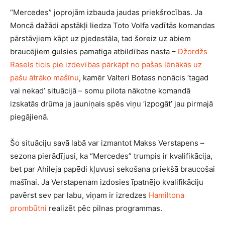
“Mercedes” joprojām izbauda jaudas priekšrocības. Ja
Moncā dažādi apstākļi liedza Toto Volfa vadītās komandas
pārstāvjiem kāpt uz pjedestāla, tad šoreiz uz abiem
braucējiem gulsies pamatīga atbildības nasta –
Džordžs
Rasels ticis pie izdevības pārkāpt no pašas lēnākās uz
pašu ātrāko mašīnu
, kamēr Valteri Botass nonācis ‘tagad
vai nekad’ situācijā – somu pilota nākotne komandā
izskatās drūma ja jauniņais spēs viņu ‘izpogāt’ jau pirmajā
piegājienā.
Šo situāciju savā labā var izmantot Makss Verstapens –
sezona pierādījusi, ka “Mercedes” trumpis ir kvalifikācija,
bet par Ahileja papēdi kļuvusi sekošana priekšā braucošai
mašīnai. Ja Verstapenam izdosies īpatnējo kvalifikāciju
pavērst sev par labu, viņam ir izredzes
Hamiltona
prombūtni
realizēt pēc pilnas programmas.