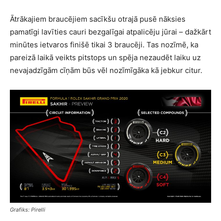
Ātrākajiem braucējiem sacīkšu otrajā pusē nāksies
pamatīgi lavīties cauri bezgalīgai atpalicēju jūrai – dažkārt
minūtes ietvaros finišē tikai 3 braucēji. Tas nozīmē, ka
pareizā laikā veikts pitstops un spēja nezaudēt laiku uz
nevajadzīgām cīņām būs vēl nozīmīgāka kā jebkur citur.
Grafiks: Pirelli