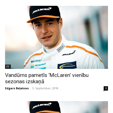
F1
Vandūrns pametīs ‘McLaren’ vienību
sezonas izskaņā
Edgars Beļakovs
-
3. September, 2018
0