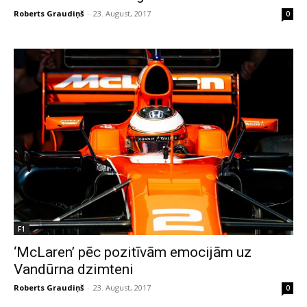
Roberts Graudiņš
-
23. August, 2017
0
F1
‘McLaren’ pēc pozitīvām emocijām uz
Vandūrna dzimteni
Roberts Graudiņš
-
23. August, 2017
0