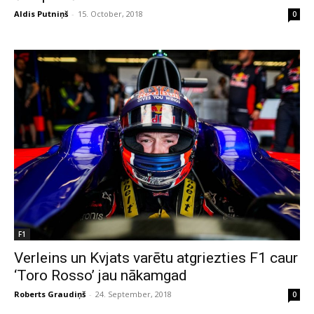
Aldis Putniņš
-
15. October, 2018
0
F1
Verleins un Kvjats varētu atgriezties F1 caur
‘Toro Rosso’ jau nākamgad
Roberts Graudiņš
-
24. September, 2018
0