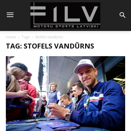
Home
Tags
Stofels Vandūrns
TAG: STOFELS VANDŪRNS