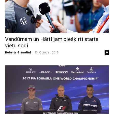
F1
Vandūrnam un Hārtlijam piešķirti starta
vietu sodi
Roberts Graudiņš
-
20. October, 2017
0