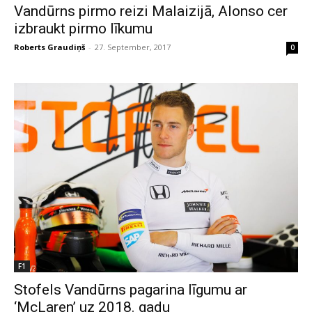
Vandūrns pirmo reizi Malaizijā, Alonso cer
izbraukt pirmo līkumu
Roberts Graudiņš
-
27. September, 2017
0
F1
Stofels Vandūrns pagarina līgumu ar
‘McLaren’ uz 2018. gadu