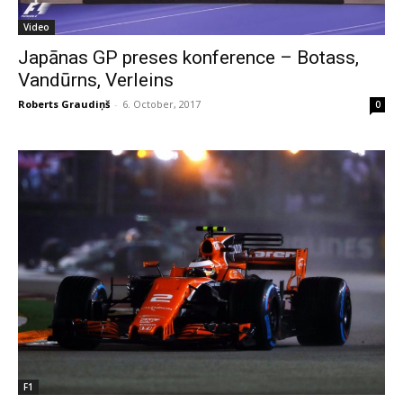
Video
Japānas GP preses konference – Botass,
Vandūrns, Verleins
Roberts Graudiņš
-
6. October, 2017
0
F1