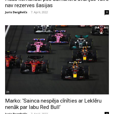
nav rezerves šasijas
Juris Dargēvičs
-
7. April, 2022
0
F1
Marko: ‘Sainca nespēja cīnīties ar Leklēru
nenāk par labu Red Bull’
Juris Dargēvičs
-
7. April, 2022
0