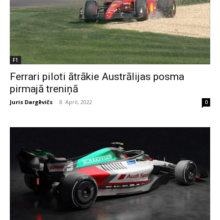
F1
Ferrari piloti ātrākie Austrālijas posma
pirmajā treniņā
Juris Dargēvičs
-
8. April, 2022
0