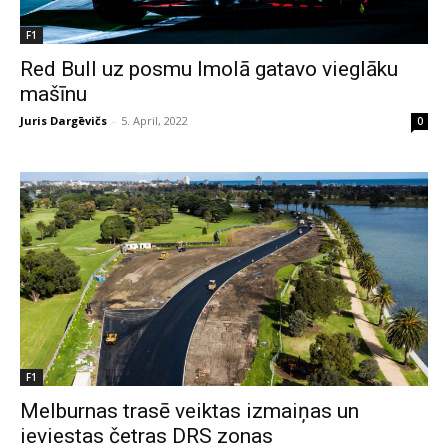
F1
Red Bull uz posmu Imolā gatavo vieglāku
mašīnu
Juris Dargēvičs
-
5. April, 2022
0
F1
Melburnas trasē veiktas izmaiņas un
ieviestas četras DRS zonas