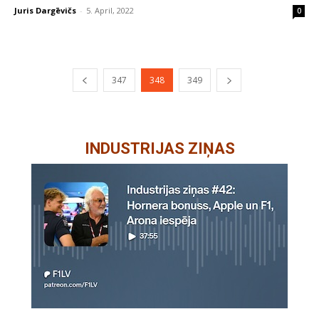
Juris Dargēvičs
-
5. April, 2022
0
347
348
349
INDUSTRIJAS ZIŅAS