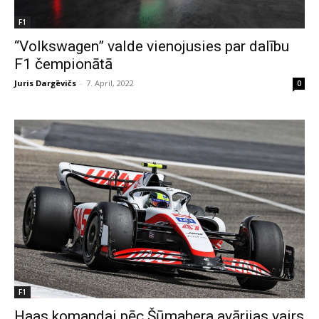
F1
“Volkswagen” valde vienojusies par dalību
F1 čempionātā
Juris Dargēvičs
-
7. April, 2022
0
F1
Haas komandai pēc Šūmahera avārijas vairs