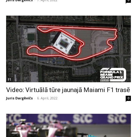
F1
Video: Virtuālā tūre jaunajā Maiami F1 trasē
Juris Dargēvičs
-
6. April, 2022
0