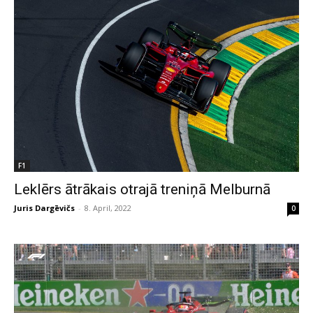
F1
Leklērs ātrākais otrajā treniņā Melburnā
Juris Dargēvičs
-
8. April, 2022
0