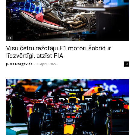
F1
Visu četru ražotāju F1 motori šobrīd ir
līdzvērtīgi, atzīst FIA
Juris Dargēvičs
-
6. April, 2022
0