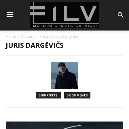
Home
Authors
Posts by Juris Dargēvičs
JURIS DARGĒVIČS
3609 POSTS
0 COMMENTS