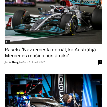
F1
Rasels: ‘Nav iemesla domāt, ka Austrālijā
Mercedes mašīna būs ātrāka’
Juris Dargēvičs
-
6. April, 2022
0