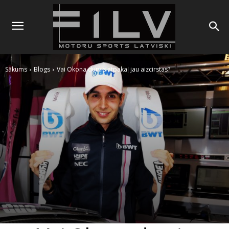
Sākums
Blogs
Vai Okona durvis atpakaļ jau aizcirstas?