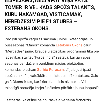
IESPĒJAMS, NEZIN PAT VIŅŠ PATS.
TOMĒR IR VĒL KĀDS SPOŽS TALANTS,
KURU NĀKAMGAD, VISTICAMĀK,
NEREDZĒSIM PIE F1 STŪRES –
ESTEBANS OKONS.
Pēc ļoti spoža karjeras sākuma junioru kategorijās un
pussezonas “Manor” komandā
Estebans Okons
caur
“Mercedes” jauno braucēju attīstības programmu tika pie
izdevības startēt “Force India” sastāvā. Lai gan abas
sezonas par dažiem punktiem nācies piekāpties
komandas biedram
Serhio Peresam
, cīņa bijusi īpaši
spoža un koša, vairākkārt iesaistoties arī kontaktos. Galu
galā Okons ir tas, kurš šoreiz palicis aiz borta. Vai
talantīgā braucēja karjerā nāksies pāršķirt jaunu lappusi?
Jāatceras, ka atšķirībā no Paskāla Verleina francūzis