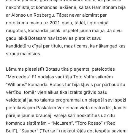
nekonfliktējot komandas iekšienē, kā tas Hamiltonam bija
ar Alonso un Rosbergu. Tāpat nevar aizmirst par
noteikumu maiņu uz 2021. gadu, tādēļ, ilgtermiņā
raugoties, komandai jāsāk iespēlēt jaunā maiņa. Ja divu
gadu laikā Botasam nav izdevies pieteikt savu
kandidatūru cīņai par titulu, maz ticams, ka nākamgad kas
strauji mainīsies.
Lēmums piesaistīt Botasu tika pieņemts, pateicoties
“Mercedes” F1 nodaļas vadītāja Toto Volfa saiknēm
“Williams” komandā. Botass tur bija kļuvis par pārbaudītu
vērtību, tomēr vienlaikus tika izrakts grāvis pašu
veidotajai jauno talantu programmai un piepeši sevi spoži
pieteikušajam Paskālam Verleinam vieta neatradās, kamēr
pārējie jaunie braucēji varēja kāri noskatīties uz citu
komandu sistēmām – “McLaren”, “Toro Rosso” (“Red
Bull”), “Sauber” (“Ferrari”) nekautrējās dot iespēju saviem