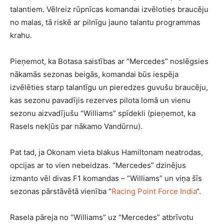
talantiem. Vēlreiz rūpnīcas komandai izvēloties braucēju
no malas, tā riskē ar pilnīgu jauno talantu programmas
krahu.
Pieņemot, ka Botasa saistības ar “Mercedes” noslēgsies
nākamās sezonas beigās, komandai būs iespēja
izvēlēties starp talantīgu un pieredzes guvušu braucēju,
kas sezonu pavadījis rezerves pilota lomā un vienu
sezonu aizvadījušu “Williams” spīdekli (pieņemot, ka
Rasels nekļūs par nākamo Vandūrnu).
Pat tad, ja Okonam vieta blakus Hamiltonam neatrodas,
opcijas ar to vien nebeidzas. “Mercedes” dzinējus
izmanto vēl divas F1 komandas – “Williams” un viņa šīs
sezonas pārstāvētā vienība “
Racing Point Force India
“.
Rasela pāreja no “Williams” uz “Mercedes” atbrīvotu