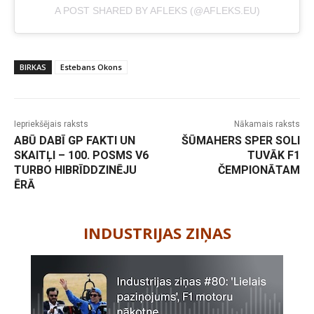
A POST SHARED BY AFLEKS (@AFLEKS.EU)
BIRKAS
Estebans Okons
Iepriekšējais raksts
Nākamais raksts
ABŪ DABĪ GP FAKTI UN
ŠŪMAHERS SPER SOLI
SKAITĻI – 100. POSMS V6
TUVĀK F1
TURBO HIBRĪDDZINĒJU
ČEMPIONĀTAM
ĒRĀ
-
INDUSTRIJAS ZIŅAS