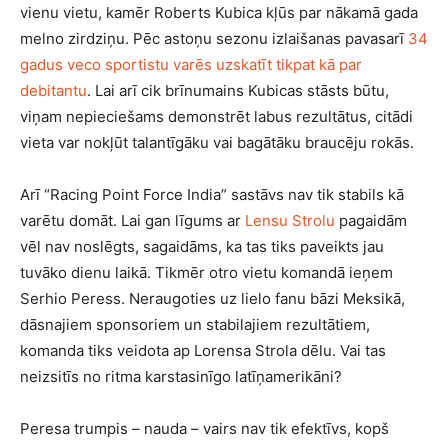
vienu vietu, kamēr Roberts Kubica kļūs par nākamā gada
melno zirdziņu. Pēc astoņu sezonu izlaišanas pavasarī
34
gadus veco sportistu varēs uzskatīt tikpat kā par
debitantu
. Lai arī cik brīnumains Kubicas stāsts būtu,
viņam nepieciešams demonstrēt labus rezultātus, citādi
vieta var nokļūt talantīgāku vai bagātāku braucēju rokās.
Arī “Racing Point Force India” sastāvs nav tik stabils kā
varētu domāt. Lai gan līgums ar
Lensu Strolu
pagaidām
vēl nav noslēgts, sagaidāms, ka tas tiks paveikts jau
tuvāko dienu laikā. Tikmēr otro vietu komandā ieņem
Serhio Peress. Neraugoties uz lielo fanu bāzi Meksikā,
dāsnajiem sponsoriem un stabilajiem rezultātiem,
komanda tiks veidota ap Lorensa Strola dēlu. Vai tas
neizsitīs no ritma karstasinīgo latīņamerikāni?
Peresa trumpis – nauda – vairs nav tik efektīvs, kopš