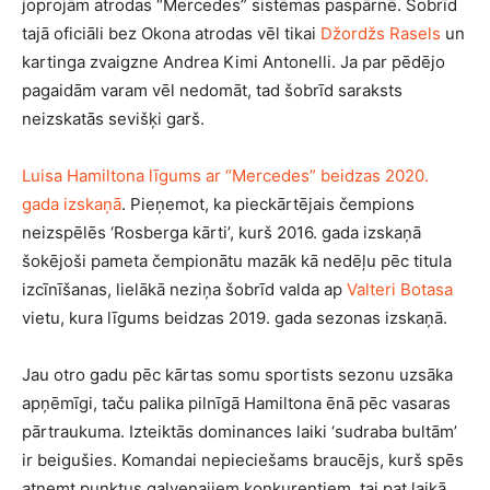
joprojām atrodas “Mercedes” sistēmas paspārnē. Šobrīd
tajā oficiāli bez Okona atrodas vēl tikai
Džordžs Rasels
un
kartinga zvaigzne Andrea Kimi Antonelli. Ja par pēdējo
pagaidām varam vēl nedomāt, tad šobrīd saraksts
neizskatās sevišķi garš.
Luisa Hamiltona
līgums ar “Mercedes” beidzas 2020.
gada izskaņā
. Pieņemot, ka pieckārtējais čempions
neizspēlēs ‘Rosberga kārti’, kurš 2016. gada izskaņā
šokējoši pameta čempionātu mazāk kā nedēļu pēc titula
izcīnīšanas, lielākā neziņa šobrīd valda ap
Valteri Botasa
vietu, kura līgums beidzas 2019. gada sezonas izskaņā.
Jau otro gadu pēc kārtas somu sportists sezonu uzsāka
apņēmīgi, taču palika pilnīgā Hamiltona ēnā pēc vasaras
pārtraukuma. Izteiktās dominances laiki ‘sudraba bultām’
ir beigušies. Komandai nepieciešams braucējs, kurš spēs
atņemt punktus galvenajiem konkurentiem, tai pat laikā