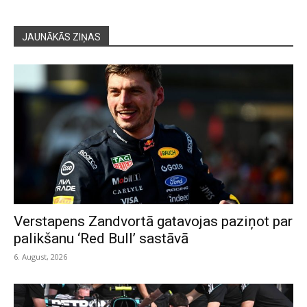
JAUNĀKĀS ZIŅAS
Verstapens Zandvortā gatavojas paziņot par
palikšanu ‘Red Bull’ sastāvā
6. August, 2026