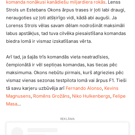
komanda nonākusi kanādiešu miljardiera rokās
. Lenss
Strols un Estebans Okons ārpus trases ir ļoti labi draugi,
neraugoties uz ļoti atšķirīgo vidi, kādā abi auguši. Ja
Lorenss Strols vēlas savam dēlam nodrošināt maksimāli
labus apstākļus, tad tuva cilvēka piesaistīšana komandas
biedra lomā ir vismaz izskatīšanas vērta.
Arī tad, ja šajās trīs komandās vieta neatradīsies,
čempionātā ir vēl septiņas komandas, kas tiecas pēc
maksimuma. Okons nebūtu pirmais, kurš atgriezies pēc
vismaz vienas sezonas testpilota lomā vai ārpus F1. Tieši
tā savu karjeru uzbūvēja arī
Fernando Alonso
,
Kevins
Magnusens
,
Romēns Grožāns
,
Niko Hulkenbergs
,
Felipe
Masa
…
REKLĀMA