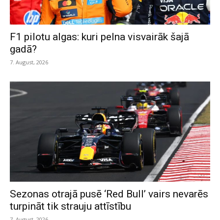
F1 pilotu algas: kuri pelna visvairāk šajā
gadā?
7. August, 2026
Sezonas otrajā pusē ‘Red Bull’ vairs nevarēs
turpināt tik strauju attīstību
7. August, 2026