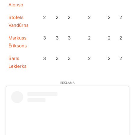
Alonso
Stofels
2
2
2
2
2
2
Vandūrns
Markuss
3
3
3
2
2
2
Ēriksons
Šarls
3
3
3
2
2
2
Leklerks
REKLĀMA