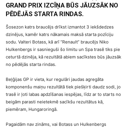
GRAND PRIX IZCĪŅA BŪS JĀUZSĀK NO
PĒDĒJĀS STARTA RINDAS.
Šosezon katrs braucējs drīkst izmantot 3 iekšdedzes
dzinējus, kamēr katrs nākamais maksā starta pozīciju
sodu. Valteri Botass, kā arī “Renault” braucējs Niko
Hulkenbergs ir sasnieguši šo limitu un Spa trasē tiks pie
ceturtā dzinēja, kā rezultātā abiem sacīkstes būs jāuzsāk
no pēdējās starta rindas.
Beļģijas GP ir vieta, kur regulāri jaudas agregāta
komponenšu maiņu rezultātā tiek piešķirti daudz sodi, jo
trasē ir ļoti labas apdzīšanas iespējas, līdz ar to starts no
beigām parasti neietekmē sacīkšu rezultātus kā,
piemēram, Hungaroringā.
Pagaidām nav zināms, vai Botass un Hulkenbergs