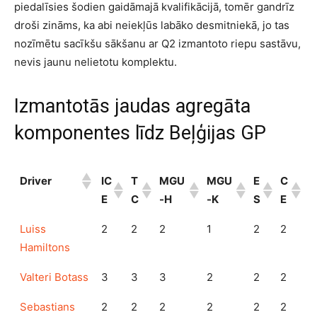
piedalīsies šodien gaidāmajā kvalifikācijā, tomēr gandrīz
droši zināms, ka abi neiekļūs labāko desmitniekā, jo tas
nozīmētu sacīkšu sākšanu ar Q2 izmantoto riepu sastāvu,
nevis jaunu nelietotu komplektu.
Izmantotās jaudas agregāta
komponentes līdz Beļģijas GP
Driver
IC
T
MGU
MGU
E
C
E
C
-H
-K
S
E
Luiss
2
2
2
1
2
2
Hamiltons
Valteri Botass
3
3
3
2
2
2
Sebastians
2
2
2
2
2
2