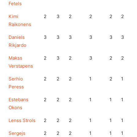
Fetels
Kimi
2
3
2
2
2
2
Raikonens
Daniels
3
3
3
3
3
3
Rikjardo
Makss
2
3
2
3
2
2
Verstapens
Serhio
2
2
2
1
2
1
Peress
Estebans
2
2
2
1
1
1
Okons
Lenss Strols
2
2
2
1
1
1
Sergejs
2
2
2
1
1
1