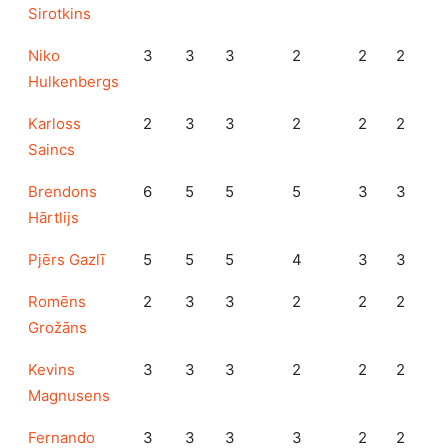
Sirotkins
Niko
3
3
3
2
2
2
Hulkenbergs
Karloss
2
3
3
2
2
2
Saincs
Brendons
6
5
5
5
3
3
Hārtlijs
Pjērs Gazlī
5
5
5
4
3
3
Romēns
2
3
3
2
2
2
Grožāns
Kevins
3
3
3
2
2
2
Magnusens
Fernando
3
3
3
3
2
2