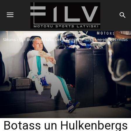
Sākums
F1
Botass un Hulkenbergs Beļģijas GP uzsāks no pēdējās rindas
Botass un Hulkenbergs