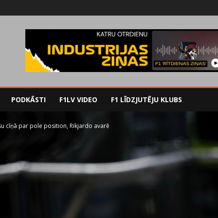
PODKĀSTI
F1LV VIDEO
F1 LĪDZJUTĒJU KLUBS
u cīņā par pole position, Rikjardo avarē