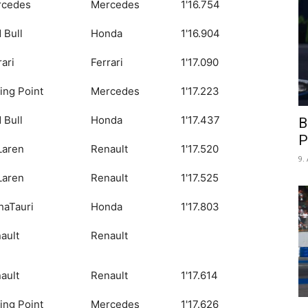
rcedes
Mercedes
1'16.754
 Bull
Honda
1'16.904
rari
Ferrari
1'17.090
ing Point
Mercedes
1'17.223
 Bull
Honda
1'17.437
B
P
Laren
Renault
1'17.520
9.
Laren
Renault
1'17.525
haTauri
Honda
1'17.803
ault
Renault
ault
Renault
1'17.614
ing Point
Mercedes
1'17.626