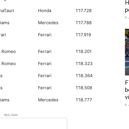
H
p
haTauri
Honda
1'17.728
9.
liams
Mercedes
1'17.788
rari
Ferrari
1'17.919
a Romeo
Ferrari
1'18.201
a Romeo
Ferrari
1'18.323
as
Ferrari
1'18.364
F
as
Ferrari
1'18.508
b
v
liams
Mercedes
1'18.777
9.
REKLĀMA