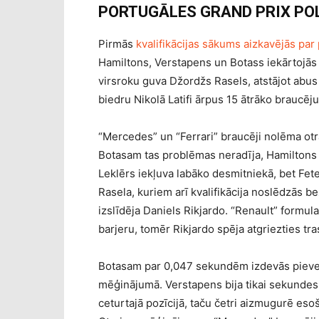
PORTUGĀLES GRAND PRIX POL
Pirmās
kvalifikācijas sākums aizkavējās pa
Hamiltons, Verstapens un Botass iekārtojās 
virsroku guva Džordžs Rasels, atstājot abu
biedru Nikolā Latifi ārpus 15 ātrāko braucēju
“Mercedes” un “Ferrari” braucēji nolēma otra
Botasam tas problēmas neradīja, Hamiltons 
Leklērs iekļuva labāko desmitniekā, bet Fetel
Rasela, kuriem arī kvalifikācija noslēdzās b
izslīdēja Daniels Rikjardo. “Renault” formul
barjeru, tomēr Rikjardo spēja atgriezties tr
Botasam par 0,047 sekundēm izdevās pieveik
mēģinājumā. Verstapens bija tikai sekundes 
ceturtajā pozīcijā, taču četri aizmugurē eso