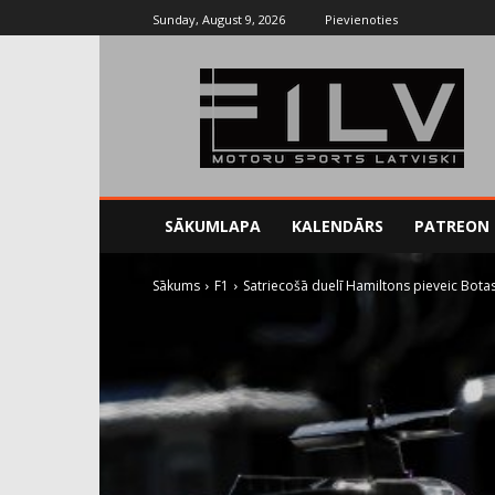
Sunday, August 9, 2026
Pievienoties
SĀKUMLAPA
KALENDĀRS
PATREON
Sākums
F1
Satriecošā duelī Hamiltons pieveic Botas