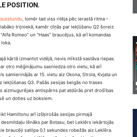
E POSITION.
r pusstundu
, tomēr tad viss ritēja pēc ierastā ritma –
labāko trijniekā, kamēr cīņās par iekļūšanu Q2 šoreiz
s “Alfa Romeo” un “Haas” braucējus, kā arī komandas
 loka.
jā kārtā izmantot vidējā, nevis mīkstā sastāva riepas.
ar otro mēģinājumu sasniedza otro vietu, kā arī
s samierinājās ar 15. vietu aiz Okona, Strola, Kvjata un
ez iekļūšanas Q3. Pašās sesijas beigās no trases
as aizmugurējais antispārns pat atdūrās pret drošības
asē un doties uz boksiem.
t Hamiltonu arī izšķirošās sesijas pirmajā
desmitdaļu lēnāks par Botasu, bet Leklērs iekārtojās
šie braucēji satilpa 0,1 sekundes robežās aiz Leklēra.