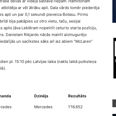
rasē devās ar vidējā sastāva riepām. Hamiltonam
tbildēja ar vēl ātrāku apli. Gala vārds tomēr piederēja
es apli un par 0,1 sekundi pieveica Botasu. Pirms
īdi bija pakāpies uz otro vietu, taču, sesijai
ks aplis ļāva Leklēram nopelnīt ceturto starta pozīciju,
ons. Danielam Rikjardo nācās mainīt aizmugurējo
iedalījās un sacīkstes sāks arī aiz abiem “McLaren”
en pl. 15:10 pēc Latvijas laika (nakts laikā pulksteņa
lē).
manda
Dzinējs
Rezultāts
rcedes
Mercedes
1'16.652