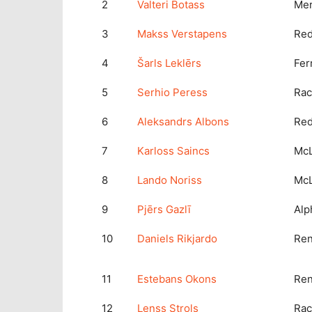
2
Valteri Botass
Me
3
Makss Verstapens
Red
4
Šarls Leklērs
Fer
5
Serhio Peress
Rac
6
Aleksandrs Albons
Red
7
Karloss Saincs
Mc
8
Lando Noriss
Mc
9
Pjērs Gazlī
Alp
10
Daniels Rikjardo
Ren
11
Estebans Okons
Ren
12
Lenss Strols
Rac