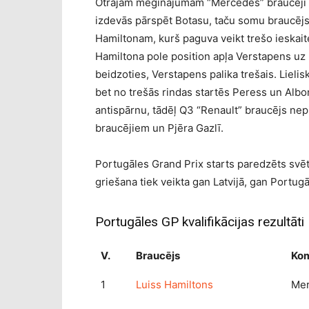
Otrajam mēģinājumam “Mercedes” braucēji t
izdevās pārspēt Botasu, taču somu braucējs a
Hamiltonam, kurš paguva veikt trešo ieskait
Hamiltona pole position apļa Verstapens uz br
beidzoties, Verstapens palika trešais. Lielis
bet no trešās rindas startēs Peress un Alb
antispārnu, tādēļ Q3 “Renault” braucējs nep
braucējiem un Pjēra Gazlī.
Portugāles Grand Prix starts paredzēts svētdi
griešana tiek veikta gan Latvijā, gan Portugā
Portugāles GP kvalifikācijas rezultāti
V.
Braucējs
Ko
1
Luiss Hamiltons
Me