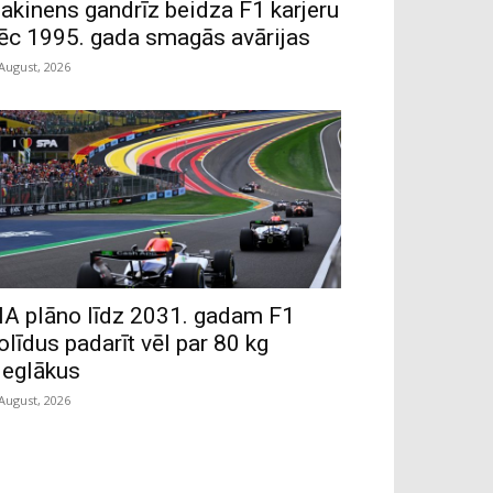
akinens gandrīz beidza F1 karjeru
ēc 1995. gada smagās avārijas
 August, 2026
IA plāno līdz 2031. gadam F1
olīdus padarīt vēl par 80 kg
ieglākus
 August, 2026