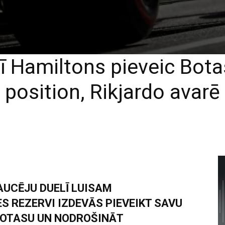
ī Hamiltons pieveic Bota
position, Rikjardo avarē
UCĒJU DUELĪ LUISAM
S REZERVI IZDEVĀS PIEVEIKT SAVU
BOTASU UN NODROŠINĀT