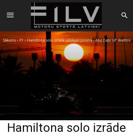
Sākums
F1
Hamiltona solo izrāde jubilejas posmā - Abū Dabī GP skaitļos
Hamiltona solo izrāde