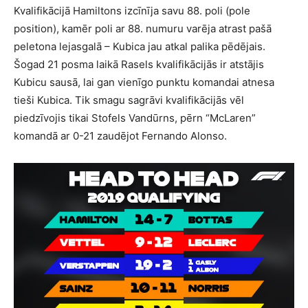
Kvalifikācijā Hamiltons izcīnīja savu 88. poli (pole
position), kamēr poli ar 88. numuru varēja atrast pašā
peletona lejasgalā – Kubica jau atkal palika pēdējais.
Šogad 21 posma laikā Rasels kvalifikācijās ir atstājis
Kubicu sausā, lai gan vienīgo punktu komandai atnesa
tieši Kubica. Tik smagu sagrāvi kvalifikācijās vēl
piedzīvojis tikai Stofels Vandūrns, pērn “McLaren”
komandā ar 0-21 zaudējot Fernando Alonso.