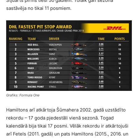
Stjuarts pirms tieši 50 gadiem. Tolaik gan sezona
sastāvēja no tikai 11 posmiem.
Grafiks: Formula One
Hamiltons arī atkārtoja Šūmahera 2002. gadā uzstādīto
rekordu – 17 goda pjedestāli vienā sezonā. Togad
kalendārā bija tikai 17 posmi. Vēlāk rekordu ir atkārtojuši
arī Fetels (2011. gadā) un pats Hamiltons (2015., 2016. un