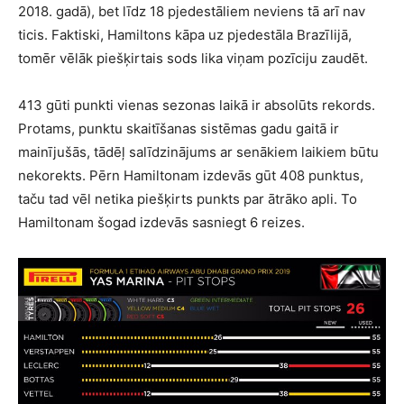
2018. gadā), bet līdz 18 pjedestāliem neviens tā arī nav
ticis. Faktiski, Hamiltons kāpa uz pjedestāla Brazīlijā,
tomēr vēlāk piešķirtais sods lika viņam pozīciju zaudēt.
413 gūti punkti vienas sezonas laikā ir absolūts rekords.
Protams, punktu skaitīšanas sistēmas gadu gaitā ir
mainījušās, tādēļ salīdzinājums ar senākiem laikiem būtu
nekorekts. Pērn Hamiltonam izdevās gūt 408 punktus,
taču tad vēl netika piešķirts punkts par ātrāko apli. To
Hamiltonam šogad izdevās sasniegt 6 reizes.