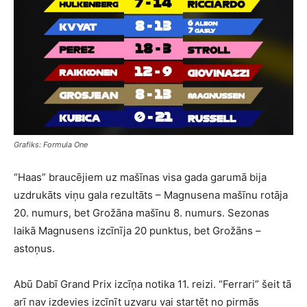
Grafiks: Formula One
“Haas” braucējiem uz mašīnas visa gada garumā bija
uzdrukāts viņu gala rezultāts – Magnusena mašīnu rotāja
20. numurs, bet Grožāna mašīnu 8. numurs. Sezonas
laikā Magnusens izcīnīja 20 punktus, bet Grožāns –
astoņus.
Abū Dabī Grand Prix izcīņa notika 11. reizi. “Ferrari” šeit tā
arī nav izdevies izcīnīt uzvaru vai startēt no pirmās