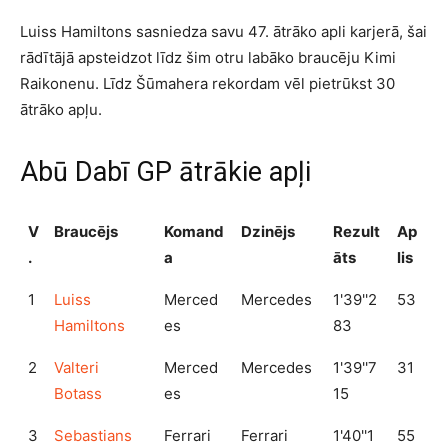
Luiss Hamiltons sasniedza savu 47. ātrāko apli karjerā, šai
rādītājā apsteidzot līdz šim otru labāko braucēju Kimi
Raikonenu. Līdz Šūmahera rekordam vēl pietrūkst 30
ātrāko apļu.
Abū Dabī GP ātrākie apļi
V
Braucējs
Komand
Dzinējs
Rezult
Ap
.
a
āts
lis
1
Luiss
Merced
Mercedes
1'39''2
53
Hamiltons
es
83
2
Valteri
Merced
Mercedes
1'39''7
31
Botass
es
15
3
Sebastians
Ferrari
Ferrari
1'40''1
55