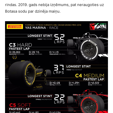
rindas. 2019. gads nebija izņēmums, pat neraugoties uz
Botasa sodu par dzinēja maiņu.