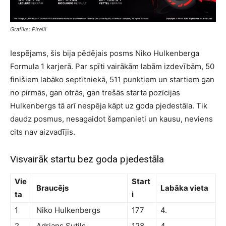
Grafiks: Pirelli
Iespējams, šis bija pēdējais posms Niko Hulkenberga
Formula 1 karjerā. Par spīti vairākām labām izdevībām, 50
finišiem labāko septītniekā, 511 punktiem un startiem gan
no pirmās, gan otrās, gan trešās starta pozīcijas
Hulkenbergs tā arī nespēja kāpt uz goda pjedestāla. Tik
daudz posmus, nesagaidot šampanieti un kausu, neviens
cits nav aizvadījis.
Visvairāk startu bez goda pjedestāla
Vie
Start
Braucējs
Labāka vieta
ta
i
1
Niko Hulkenbergs
177
4.
2
Adrians Sutils
128
4.