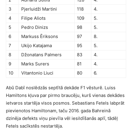
3
Pjerluidži Martini
118
4.
4
Filipe Aliots
109
5.
5
Pedro Dinizs
98
5.
6
Markuss Ēriksons
97
8.
7
Ukijo Katajama
95
5.
8
Džonatans Palmers
83
4.
9
Marks Surers
81
4.
10
Vitantonio Liuci
80
6.
Abū Dabī noslēdzās septītā dekāde F1 vēsturē. Luiss
Hamiltons kļuva par pirmo braucēju, kurš vienas dekādes
ietvaros startēja visos posmos. Sebastians Fetels labprāt
pievienotos Hamiltonam, taču 2016. gada Bahreinā
dzinēja defekts viņu pievīla vēl iesildīšanās aplī, tādēļ
Fetels sacīkstēs nestartēja.