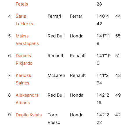
Fetels
28
4
Šarls
Ferrari
Ferrari
1'40''4
44
Leklerks
42
5
Makss
Red Bull
Honda
1'41''11
55
Verstapens
9
6
Daniels
Renault
Renault
1'41''19
51
Rikjardo
0
7
Karloss
McLaren
Renault
1'41''2
43
Saincs
94
8
Aleksandrs
Red Bull
Honda
1'42''2
49
Albons
19
9
Daņila Kvjats
Toro
Honda
1'42''2
42
Rosso
22