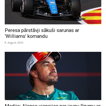
Peresa pārstāvji sākuši sarunas ar
‘Williams’ komandu
8. August, 2026
Medijs: Alonso vienojies par jaunu līgumu ar