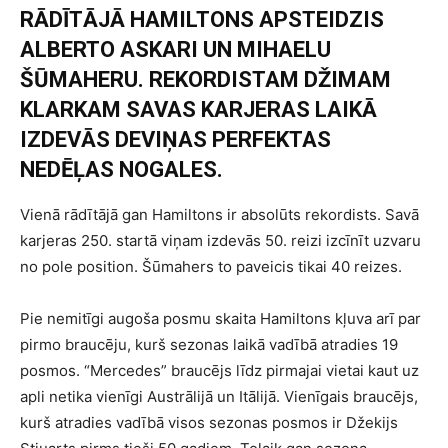
RĀDĪTĀJĀ HAMILTONS APSTEIDZIS
ALBERTO ASKARI UN MIHAELU
ŠŪMAHERU. REKORDISTAM DŽIMAM
KLARKAM SAVAS KARJERAS LAIKĀ
IZDEVĀS DEVIŅAS PERFEKTAS
NEDĒĻAS NOGALES.
Vienā rādītājā gan Hamiltons ir absolūts rekordists. Savā
karjeras 250. startā viņam izdevās 50. reizi izcīnīt uzvaru
no pole position. Šūmahers to paveicis tikai 40 reizes.
Pie nemitīgi augoša posmu skaita Hamiltons kļuva arī par
pirmo braucēju, kurš sezonas laikā vadībā atradies 19
posmos. “Mercedes” braucējs līdz pirmajai vietai kaut uz
apli netika vienīgi Austrālijā un Itālijā. Vienīgais braucējs,
kurš atradies vadībā visos sezonas posmos ir Džekijs