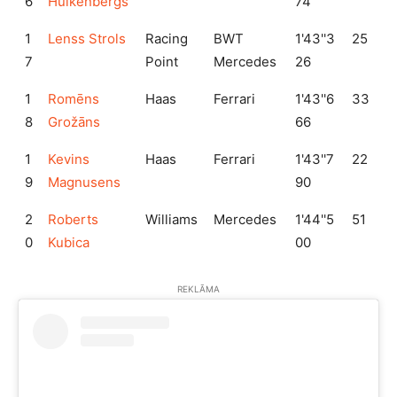
6
Hulkenbergs
74
1
Lenss Strols
Racing
BWT
1'43''3
25
7
Point
Mercedes
26
1
Romēns
Haas
Ferrari
1'43''6
33
8
Grožāns
66
1
Kevins
Haas
Ferrari
1'43''7
22
9
Magnusens
90
2
Roberts
Williams
Mercedes
1'44''5
51
0
Kubica
00
REKLĀMA