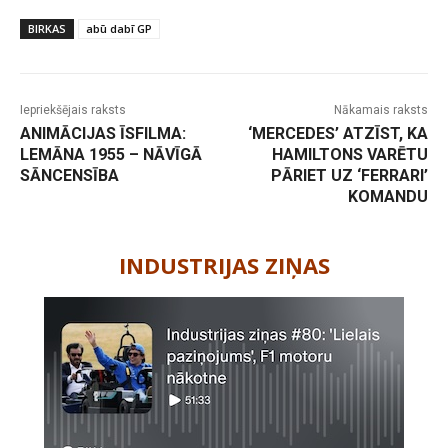
BIRKAS
abū dabī GP
Iepriekšējais raksts
Nākamais raksts
ANIMĀCIJAS ĪSFILMA:
‘MERCEDES’ ATZĪST, KA
LEMĀNA 1955 – NĀVĪGĀ
HAMILTONS VARĒTU
SĀNCENSĪBA
PĀRIET UZ ‘FERRARI’
KOMANDU
-
INDUSTRIJAS ZIŅAS