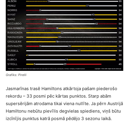
Grafiks: Pirelli
Jasmarīnas trasē Hamiltons atkārtoja pašam piederošo
rekordu – 33 posmi pēc kārtas punktos. Starp abām
supersērijām atrodama tikai viena nullīte. Ja pērn Austrijā
Hamiltonu nebūtu pievīlis degvielas spiediens, viņš būtu
izcīnījis punktus katrā posmā pēdējo 3 sezonu laikā.