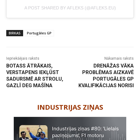
A POST SHARED BY AFLEKS (@AFLEKS.EU)
BIRKAS
Portugāles GP
Iepriekšējais raksts
Nākamais raksts
BOTASS ĀTRĀKAIS,
DRENĀŽAS VĀKA
VERSTAPENS IEKĻŪST
PROBLĒMAS AIZKAVĒ
SADURSMĒ AR STROLU,
PORTUGĀLES GP
GAZLĪ DEG MAŠĪNA
KVALIFIKĀCIJAS NORISI
-
INDUSTRIJAS ZIŅAS