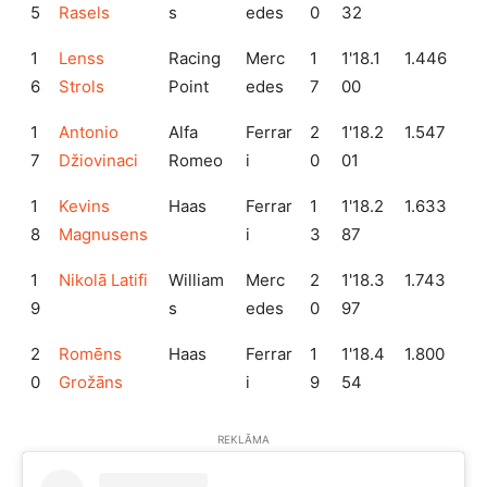
5
Rasels
s
edes
0
32
1
Lenss
Racing
Merc
1
1'18.1
1.446
6
Strols
Point
edes
7
00
1
Antonio
Alfa
Ferrar
2
1'18.2
1.547
7
Džiovinaci
Romeo
i
0
01
1
Kevins
Haas
Ferrar
1
1'18.2
1.633
8
Magnusens
i
3
87
1
Nikolā Latifi
William
Merc
2
1'18.3
1.743
9
s
edes
0
97
2
Romēns
Haas
Ferrar
1
1'18.4
1.800
0
Grožāns
i
9
54
REKLĀMA