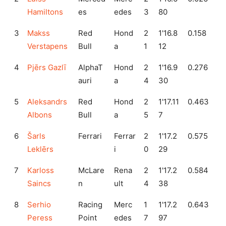
Hamiltons
es
edes
3
80
3
Makss
Red
Hond
2
1'16.8
0.158
Verstapens
Bull
a
1
12
4
Pjērs Gazlī
AlphaT
Hond
2
1'16.9
0.276
auri
a
4
30
5
Aleksandrs
Red
Hond
2
1'17.11
0.463
Albons
Bull
a
5
7
6
Šarls
Ferrari
Ferrar
2
1'17.2
0.575
Leklērs
i
0
29
7
Karloss
McLare
Rena
2
1'17.2
0.584
Saincs
n
ult
4
38
8
Serhio
Racing
Merc
1
1'17.2
0.643
Peress
Point
edes
7
97