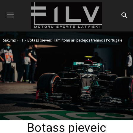
Sākums
F1
Botass pieveic Hamiltonu arī pēdējos treniņos Portugālē
Botass pieveic