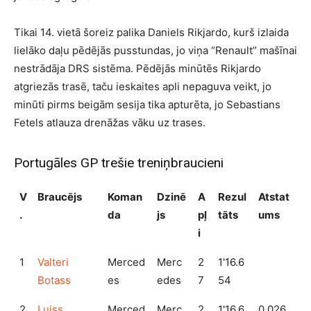
Tikai 14. vietā šoreiz palika Daniels Rikjardo, kurš izlaida
lielāko daļu pēdējās pusstundas, jo viņa “Renault” mašīnai
nestrādāja DRS sistēma. Pēdējās minūtēs Rikjardo
atgriezās trasē, taču ieskaites apli nepaguva veikt, jo
minūti pirms beigām sesija tika apturēta, jo Sebastians
Fetels atlauza drenāžas vāku uz trases.
Portugāles GP trešie treniņbraucieni
V
Braucējs
Koman
Dzinē
A
Rezul
Atstat
.
da
js
pļ
tāts
ums
i
1
Valteri
Merced
Merc
2
1'16.6
Botass
es
edes
7
54
2
Luiss
Merced
Merc
2
1'16.6
0.026