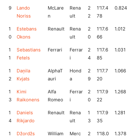
9
Lando
McLare
Rena
2
1'17.4
0.824
Noriss
n
ult
2
78
1
Estebans
Renault
Rena
2
1'17.6
1.012
0
Okons
ult
0
66
1
Sebastians
Ferrari
Ferrar
2
1'17.6
1.031
1
Fetels
i
4
85
1
Daņila
AlphaT
Hond
2
1'17.7
1.066
2
Kvjats
auri
a
9
20
1
Kimi
Alfa
Ferrar
2
1'17.9
1.268
3
Raikonens
Romeo
i
0
22
1
Daniels
Renault
Rena
1
1'17.9
1.281
4
Rikjardo
ult
3
35
1
Džordžs
William
Merc
2
1'18.0
1.378