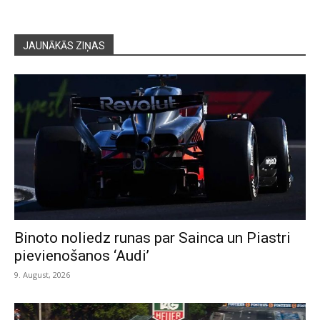
JAUNĀKĀS ZIŅAS
Binoto noliedz runas par Sainca un Piastri
pievienošanos ‘Audi’
9. August, 2026