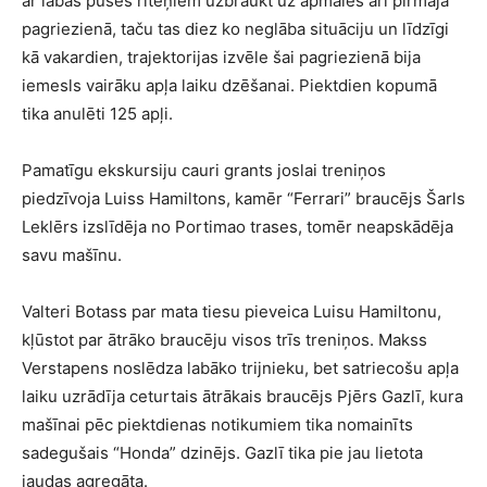
ar labās puses riteņiem uzbraukt uz apmales arī pirmajā
pagriezienā, taču tas diez ko neglāba situāciju un līdzīgi
kā vakardien, trajektorijas izvēle šai pagriezienā bija
iemesls vairāku apļa laiku dzēšanai. Piektdien kopumā
tika anulēti 125 apļi.
Pamatīgu ekskursiju cauri grants joslai treniņos
piedzīvoja Luiss Hamiltons, kamēr “Ferrari” braucējs Šarls
Leklērs izslīdēja no Portimao trases, tomēr neapskādēja
savu mašīnu.
Valteri Botass par mata tiesu pieveica Luisu Hamiltonu,
kļūstot par ātrāko braucēju visos trīs treniņos. Makss
Verstapens noslēdza labāko trijnieku, bet satriecošu apļa
laiku uzrādīja ceturtais ātrākais braucējs Pjērs Gazlī, kura
mašīnai pēc piektdienas notikumiem tika nomainīts
sadegušais “Honda” dzinējs. Gazlī tika pie jau lietota
jaudas agregāta.