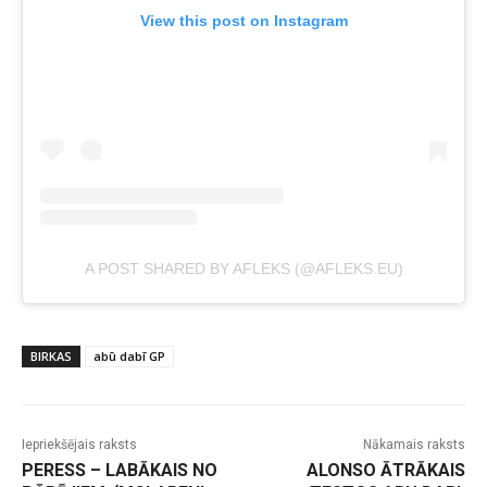
View this post on Instagram
A POST SHARED BY AFLEKS (@AFLEKS.EU)
BIRKAS
abū dabī GP
Iepriekšējais raksts
Nākamais raksts
PERESS – LABĀKAIS NO
ALONSO ĀTRĀKAIS