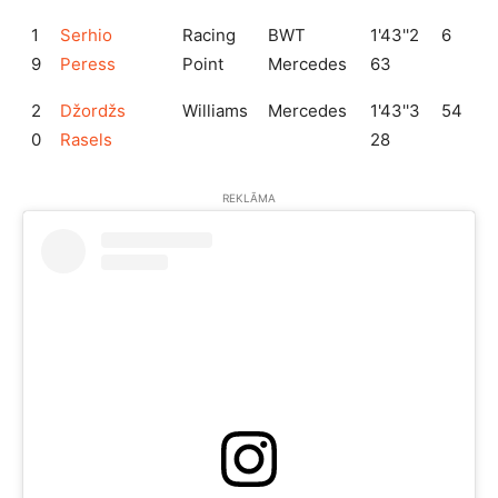
1
Serhio
Racing
BWT
1'43''2
6
9
Peress
Point
Mercedes
63
2
Džordžs
Williams
Mercedes
1'43''3
54
0
Rasels
28
REKLĀMA