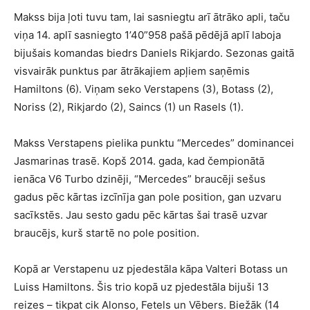
Makss bija ļoti tuvu tam, lai sasniegtu arī ātrāko apli, taču
viņa 14. aplī sasniegto 1’40”958 pašā pēdējā aplī laboja
bijušais komandas biedrs Daniels Rikjardo. Sezonas gaitā
visvairāk punktus par ātrākajiem apļiem saņēmis
Hamiltons (6). Viņam seko Verstapens (3), Botass (2),
Noriss (2), Rikjardo (2), Saincs (1) un Rasels (1).
Makss Verstapens pielika punktu “Mercedes” dominancei
Jasmarinas trasē. Kopš 2014. gada, kad čempionātā
ienāca V6 Turbo dzinēji, “Mercedes” braucēji sešus
gadus pēc kārtas izcīnīja gan pole position, gan uzvaru
sacīkstēs. Jau sesto gadu pēc kārtas šai trasē uzvar
braucējs, kurš startē no pole position.
Kopā ar Verstapenu uz pjedestāla kāpa Valteri Botass un
Luiss Hamiltons. Šis trio kopā uz pjedestāla bijuši 13
reizes – tikpat cik Alonso, Fetels un Vēbers. Biežāk (14