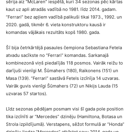
sērija aiz “McLaren” iespētā, kuri 34 sezonas pēc kārtas
kaut uz apli atradās vadībā no 1981. līdz 2014. gadam.
“Ferrari” bez apļiem vadībā palikuši tikai 1973., 1992. un
2020. gadā, tikmēr 6. vieta konstruktoru kausā ir
komandas vājākais rezultāts kopš 1980. gada.
Šī bija četrkārtējā pasaules čempiona Sebastiana Fetela
atvadu sacīkste no “Ferrari” komandas. Sarkanajā
kombinezonā viņš piedalījās 118 posmos. Vairāk reižu to
darījuši vienīgi M. Šūmahers (180), Raikonens (151) un
Masa (139). “Ferrari” sastāvā Fetels izcīnīja 14 uzvaras.
Vairāk guvis vienīgi Šūmahers (72) un Nikijs Lauda (15
uzvaras 57 startos).
Līdz sezonas pēdējam posmam visi šī gada pole position
tika izcīnīti ar “Mercedes” dzinēju (Hamiltona, Botasa un
Strola izpildījumā). Verstapens, sēžot formulā ar “Honda”
dzinēju liedza “Mercedes” atkārtot savu 2014. gada un