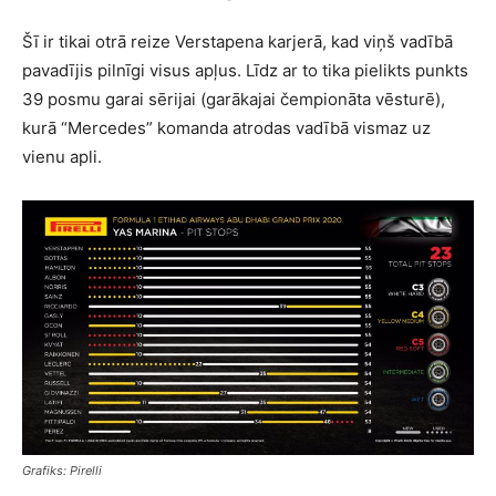
Šī ir tikai otrā reize Verstapena karjerā, kad viņš vadībā
pavadījis pilnīgi visus apļus. Līdz ar to tika pielikts punkts
39 posmu garai sērijai (garākajai čempionāta vēsturē),
kurā “Mercedes” komanda atrodas vadībā vismaz uz
vienu apli.
Grafiks: Pirelli