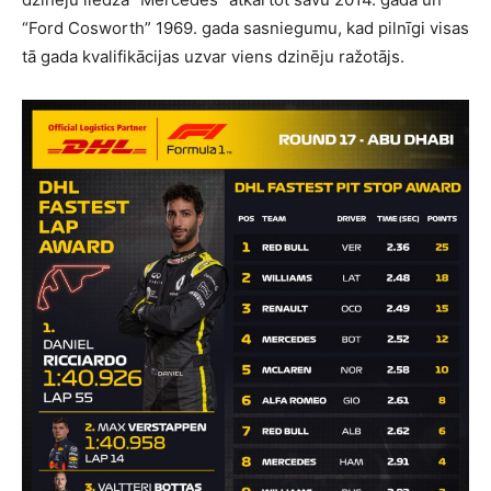
“Ford Cosworth” 1969. gada sasniegumu, kad pilnīgi visas
tā gada kvalifikācijas uzvar viens dzinēju ražotājs.