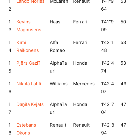
1
Lando Noriss
McLaren
Renault
1'41''9
53
2
64
1
Kevins
Haas
Ferrari
1'41''9
50
3
Magnusens
99
1
Kimi
Alfa
Ferrari
1'42''1
53
4
Raikonens
Romeo
48
1
Pjērs Gazlī
AlphaTa
Honda
1'42''4
53
5
uri
74
1
Nikolā Latifi
Williams
Mercedes
1'42''4
49
6
97
1
Daņila Kvjats
AlphaTa
Honda
1'42''7
47
7
uri
04
1
Estebans
Renault
Renault
1'42''8
47
8
Okons
94