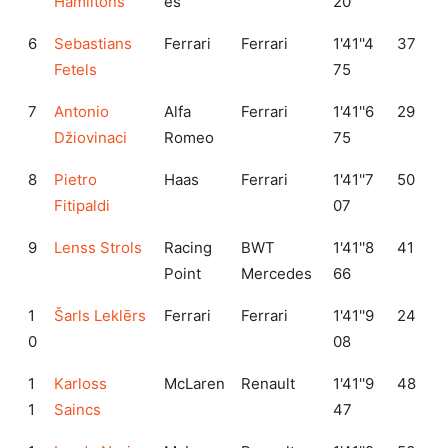
Hamiltons
es
20
6
Sebastians
Ferrari
Ferrari
1'41''4
37
Fetels
75
7
Antonio
Alfa
Ferrari
1'41''6
29
Džiovinaci
Romeo
75
8
Pietro
Haas
Ferrari
1'41''7
50
Fitipaldi
07
9
Lenss Strols
Racing
BWT
1'41''8
41
Point
Mercedes
66
1
Šarls Leklērs
Ferrari
Ferrari
1'41''9
24
0
08
1
Karloss
McLaren
Renault
1'41''9
48
1
Saincs
47