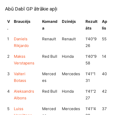
Abū Dabī GP ātrākie apļi
V
Braucējs
Komand
Dzinējs
Rezult
Ap
.
a
āts
lis
1
Daniels
Renault
Renault
1'40''9
55
Rikjardo
26
2
Makss
Red Bull
Honda
1'40''9
14
Verstapens
58
3
Valteri
Merced
Mercedes
1'41''1
40
Botass
es
31
4
Aleksandrs
Red Bull
Honda
1'41''2
42
Albons
27
5
Luiss
Merced
Mercedes
1'41''4
37