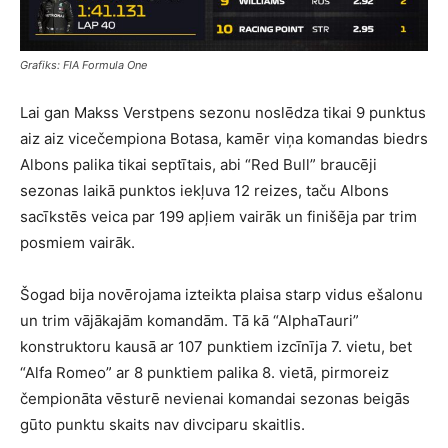
Grafiks: FIA Formula One
Lai gan Makss Verstpens sezonu noslēdza tikai 9 punktus
aiz aiz vicečempiona Botasa, kamēr viņa komandas biedrs
Albons palika tikai septītais, abi “Red Bull” braucēji
sezonas laikā punktos iekļuva 12 reizes, taču Albons
sacīkstēs veica par 199 apļiem vairāk un finišēja par trim
posmiem vairāk.
Šogad bija novērojama izteikta plaisa starp vidus ešalonu
un trim vājākajām komandām. Tā kā “AlphaTauri”
konstruktoru kausā ar 107 punktiem izcīnīja 7. vietu, bet
“Alfa Romeo” ar 8 punktiem palika 8. vietā, pirmoreiz
čempionāta vēsturē nevienai komandai sezonas beigās
gūto punktu skaits nav divciparu skaitlis.