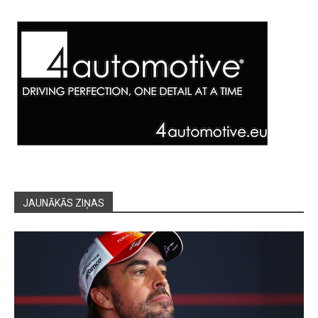
JAUNĀKĀS ZIŅAS