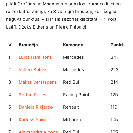
piloti Grožāns un Magnusens punktos iebrauca tikai pa
reizei katrs. Zīmīgi, ka 3 vienīgie braucēji, kuri šogad
neguva punktus, visi ir šīs sezonas debitanti – Nikolā
Latifi, Džeks Eitkens un Pietro Fitipaldi.
V.
Braucējs
Komanda
Punkti
1
Luiss Hamiltons
Mercedes
347
2
Valteri Botass
Mercedes
223
3
Makss Verstapens
Red Bull
214
4
Serhio Peress
Racing Point
125
5
Daniels Rikjardo
Renault
119
6
Karloss Saincs
McLaren
105
7
Aleksandrs Albons
Red Bull
105