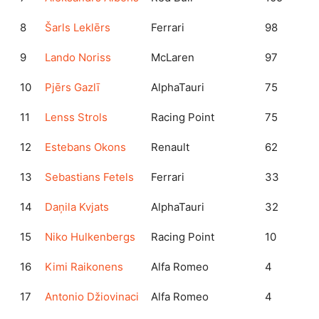
8
Šarls Leklērs
Ferrari
98
9
Lando Noriss
McLaren
97
10
Pjērs Gazlī
AlphaTauri
75
11
Lenss Strols
Racing Point
75
12
Estebans Okons
Renault
62
13
Sebastians Fetels
Ferrari
33
14
Daņila Kvjats
AlphaTauri
32
15
Niko Hulkenbergs
Racing Point
10
16
Kimi Raikonens
Alfa Romeo
4
17
Antonio Džiovinaci
Alfa Romeo
4