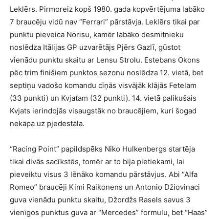
Leklērs. Pirmoreiz kopš 1980. gada kopvērtējuma labāko
7 braucēju vidū nav “Ferrari” pārstāvja. Leklērs tikai par
punktu pieveica Norisu, kamēr labāko desmitnieku
noslēdza Itālijas GP uzvarētājs Pjērs Gazlī, gūstot
vienādu punktu skaitu ar Lensu Strolu. Estebans Okons
pēc trim finišiem punktos sezonu noslēdza 12. vietā, bet
septiņu vadošo komandu cīņās visvājāk klājās Fetelam
(33 punkti) un Kvjatam (32 punkti). 14. vietā palikušais
Kvjats ierindojās visaugstāk no braucējiem, kuri šogad
nekāpa uz pjedestāla.
“Racing Point” papildspēks Niko Hulkenbergs startēja
tikai divās sacīkstēs, tomēr ar to bija pietiekami, lai
pieveiktu visus 3 lēnāko komandu pārstāvjus. Abi “Alfa
Romeo” braucēji Kimi Raikonens un Antonio Džiovinaci
guva vienādu punktu skaitu, Džordžs Rasels savus 3
vienīgos punktus guva ar “Mercedes” formulu, bet “Haas”