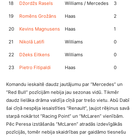
18
Džordžs Rasels
Williams / Mercedes
3
19
Romēns Grožāns
Haas
2
20
Kevins Magnusens
Haas
1
21
Nikolā Latifi
Williams
0
22
Džeks Eitkens
Williams
0
23
Pietro Fitipaldi
Haas
0
Komandu ieskaitē daudz jautājumu par “Mercedes” un
“Red Bull” pozīcijām nebija jau sezonas vidū. Tikmēr
daudz lielāka drāma valdīja cīņā par trešo vietu. Abū Dabī
šai cīņā nespēja iesaistīties “Renault”, ļaujot rēķinus savā
starpā nokārtot “Racing Point” un “McLaren” vienībām.
Pēc Peresa izstāšanās “McLaren” atradās izdevīgākās
pozīcijās, tomēr nebija skaidrības par gaidāmo tiesnešu