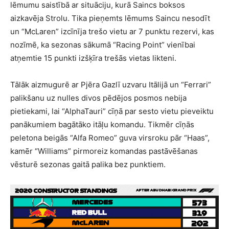
lēmumu saistībā ar situāciju, kurā Saincs boksos
aizkavēja Strolu. Tika pieņemts lēmums Saincu nesodīt
un “McLaren” izcīnīja trešo vietu ar 7 punktu rezervi, kas
nozīmē, ka sezonas sākumā “Racing Point” vienībai
atņemtie 15 punkti izšķīra trešās vietas likteni.
Tālāk aizmugurē ar Pjēra Gazlī uzvaru Itālijā un “Ferrari”
palikšanu uz nulles divos pēdējos posmos nebija
pietiekami, lai “AlphaTauri” cīņā par sesto vietu pieveiktu
panākumiem bagātāko itāļu komandu. Tikmēr cīņās
peletona beigās “Alfa Romeo” guva virsroku pār “Haas”,
kamēr “Williams” pirmoreiz komandas pastāvēšanas
vēsturē sezonas gaitā palika bez punktiem.