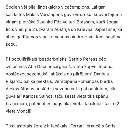
Šodien vēl bija jānoskaidro vicečempions. Lai gan
sacīkstēs Makss Verstapens guva virsroku, kopvērtējumā
viņam pietrūka 9 punkti līdz Valteri Botasam, kurš šogad
ticis vien pie 2 uzvarām Austrijā un Krievijā. Jāpiezīmē, ka
abos gadījumos viņa komandas biedrs Hamiltons saņēma
sodu.
F1 populārākais ‘bezdarbnieks’ Serhio Peress pēc
izstāšanās Abū Dabī nosargāja 4. vietu kopvērtējumā,
noslēdzot sezonu kā ‘labākais no pārējiem’. Daniels
Rikjardo palika piektais. Verstapena komandas biedrs
Alekss Albons noslēdza sezonu ar tikpat punktiem, cik
guva arī Karloss Saincs, taču sestā vieta tika spāņu
braucējam, pateicoties augstākai vietai labākajā startā (2.
vieta Moncā).
Tikai astotais šoreiz ir labākais “Ferrari” braucējs Šarls