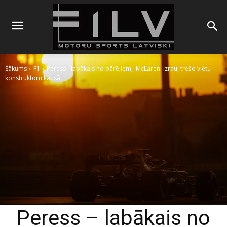
Sākums
F1
Peress - labākais no pārējiem, 'McLaren' izrauj trešo vietu
konstruktoru kausā
Peress – labākais no