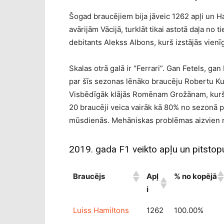
Šogad braucējiem bija jāveic 1262 apļi un H
avārijām Vācijā, turklāt tikai astotā daļa no t
debitants Alekss Albons, kurš izstājās vienīg
Skalas otrā galā ir “Ferrari”. Gan Fetels, ga
par šīs sezonas lēnāko braucēju Robertu Kub
Visbēdīgāk klājās Romēnam Grožānam, kurš fi
20 braucēji veica vairāk kā 80% no sezonā p
mūsdienās. Mehāniskas problēmas aizvien re
2019. gada F1 veikto apļu un pitstopu
Braucējs
Apļ
% no kopējā
i
Luiss Hamiltons
1262
100.00%