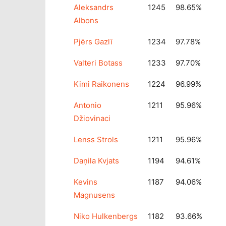
Aleksandrs
1245
98.65%
Albons
Pjērs Gazlī
1234
97.78%
Valteri Botass
1233
97.70%
Kimi Raikonens
1224
96.99%
Antonio
1211
95.96%
Džiovinaci
Lenss Strols
1211
95.96%
Daņila Kvjats
1194
94.61%
Kevins
1187
94.06%
Magnusens
Niko Hulkenbergs
1182
93.66%