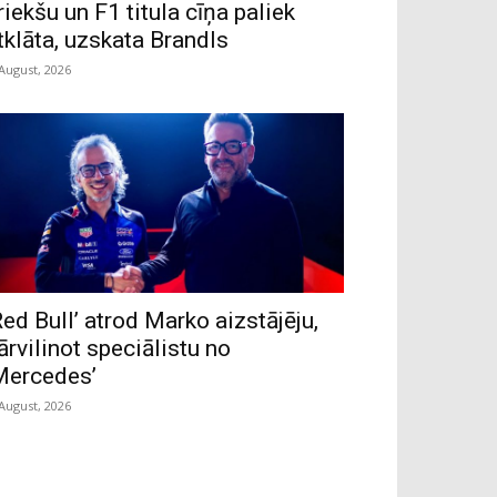
riekšu un F1 titula cīņa paliek
tklāta, uzskata Brandls
 August, 2026
Red Bull’ atrod Marko aizstājēju,
ārvilinot speciālistu no
Mercedes’
 August, 2026