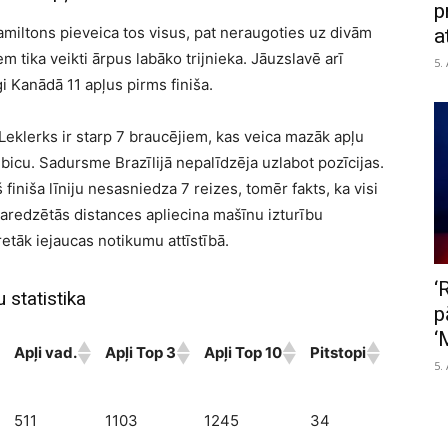
p
amiltons pieveica tos visus, pat neraugoties uz divām
a
iem tika veikti ārpus labāko trijnieka. Jāuzslavē arī
5.
i Kanādā 11 apļus pirms finiša.
n Leklerks ir starp 7 braucējiem, kas veica mazāk apļu
icu. Sadursme Brazīlijā nepalīdzēja uzlabot pozīcijas.
niša līniju nesasniedza 7 reizes, tomēr fakts, ka visi
aredzētās distances apliecina mašīnu izturību
tāk iejaucas notikumu attīstībā.
‘
 statistika
p
‘
Apļi vad.
Apļi Top 3
Apļi Top 10
Pitstopi
5.
511
1103
1245
34