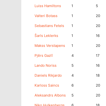
Luiss Hamiltons
1
5
Valteri Botass
1
20
Sebastians Fetels
1
20
Šarls Leklerks
1
16
Makss Verstapens
1
20
Pjērs Gazlī
4
17
Lando Noriss
5
16
Daniels Rikjardo
4
18
Karloss Saincs
6
20
Aleksandrs Albons
5
20
Niko Hulkenbergs
6
18