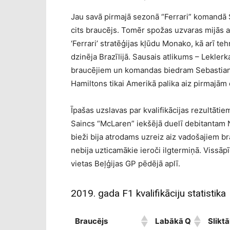
Jau savā pirmajā sezonā “Ferrari” komandā Ša
cits braucējs. Tomēr spožas uzvaras mijās 
‘Ferrari’ stratēģijas kļūdu Monako, kā arī 
dzinēja Brazīlijā. Sausais atlikums – Leklerk
braucējiem un komandas biedram Sebastianam
Hamiltons tikai Amerikā palika aiz pirmajām
Īpašas uzslavas par kvalifikācijas rezultāti
Saincs “McLaren” iekšējā duelī debitantam N
bieži bija atrodams uzreiz aiz vadošajiem b
nebija uzticamākie ieroči ilgtermiņā. Vissāp
vietas Beļģijas GP pēdējā aplī.
2019. gada F1 kvalifikāciju statistika
Braucējs
Labākā Q
Slikt