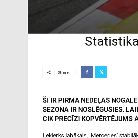
Statistik
Share
ŠĪ IR PIRMĀ NEDĒĻAS NOGALE
SEZONA IR NOSLĒGUSIES. LAI
CIK PRECĪZI KOPVĒRTĒJUMS 
Leklerks labākais, ‘Mercedes’ stabilāki