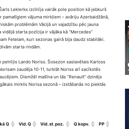
rls Leklerks izcīnīja vairāk pole position kā jebkurš
ar pamatīgiem vājuma mirkļiem – avāriju Azerbaidžānā,
tehniskām problēmām Vācijā un vajadzību pēc jauna
a vidējā starta pozīcija ir vājāka kā “Mercedes”
 Fetelam, kuri sezonas gairā bija daudz stabilāki.
 divām starta rindām.
em pelnījis Lando Noriss. Šosezon saslavētais Karloss
orisam zaudēja 10-11, turklāt Noriss arī sacīkstēs
raucējiem. Diemžēl mašīna un tās “Renault” dzinējs
īgākais mirklis Norisa sezonā – izstāšanās no piektās
ākā Q
Vid. Q
Vid. st. poz.
Q kopv.
PP