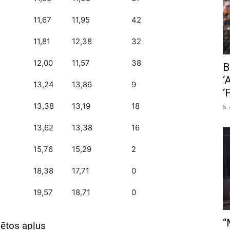
11,67
11,95
42
11,81
12,38
32
12,00
11,57
38
B
‘
13,24
13,86
9
‘
13,38
13,19
18
5.
13,62
13,38
16
15,76
15,29
2
18,38
17,71
0
19,57
18,71
0
“
zētos apļus