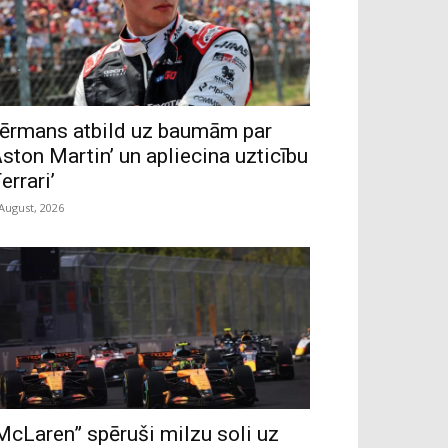
ērmans atbild uz baumām par
Aston Martin’ un apliecina uzticību
Ferrari’
 August, 2026
McLaren” spēruši milzu soli uz