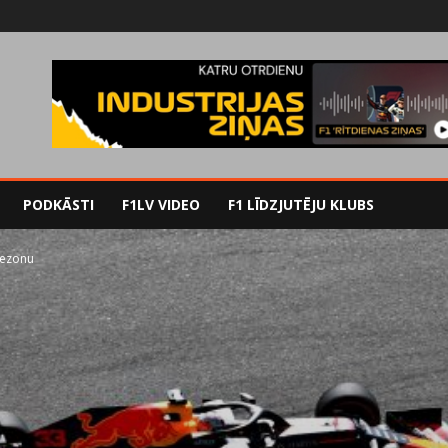
PODKĀSTI
F1LV VIDEO
F1 LĪDZJUTĒJU KLUBS
sezonu