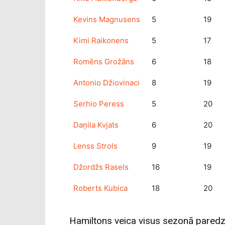
Kevins Magnusens
5
19
Kimi Raikonens
5
17
Romēns Grožāns
6
18
Antonio Džiovinaci
8
19
Serhio Peress
5
20
Daņila Kvjats
6
20
Lenss Strols
9
19
Džordžs Rasels
16
19
Roberts Kubica
18
20
Hamiltons veica visus sezonā pared