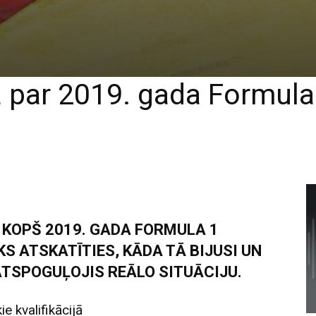
a par 2019. gada Formul
 KOPŠ 2019. GADA FORMULA 1
KS ATSKATĪTIES, KĀDA TĀ BIJUSI UN
ATSPOGUĻOJIS REĀLO SITUĀCIJU.
e kvalifikācijā