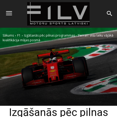
Sākums
F1
Izgāšanās pēc pilnas programmas - 'Ferrari' visu laiku vājākā
kvalifikācija mājas posmā
Izgāšanās pēc pilnas