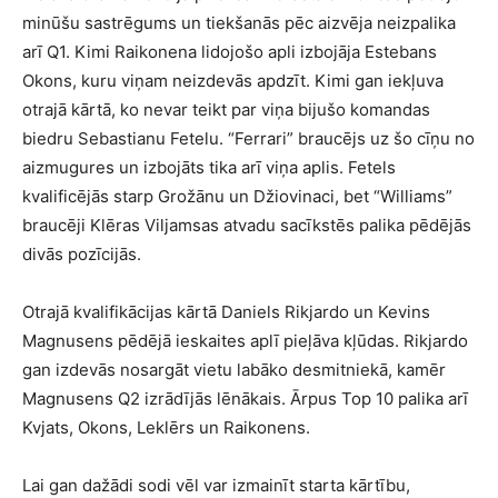
minūšu sastrēgums un tiekšanās pēc aizvēja neizpalika
arī Q1. Kimi Raikonena lidojošo apli izbojāja Estebans
Okons, kuru viņam neizdevās apdzīt. Kimi gan iekļuva
otrajā kārtā, ko nevar teikt par viņa bijušo komandas
biedru Sebastianu Fetelu. “Ferrari” braucējs uz šo cīņu no
aizmugures un izbojāts tika arī viņa aplis. Fetels
kvalificējās starp Grožānu un Džiovinaci, bet “Williams”
braucēji Klēras Viljamsas atvadu sacīkstēs palika pēdējās
divās pozīcijās.
Otrajā kvalifikācijas kārtā Daniels Rikjardo un Kevins
Magnusens pēdējā ieskaites aplī pieļāva kļūdas. Rikjardo
gan izdevās nosargāt vietu labāko desmitniekā, kamēr
Magnusens Q2 izrādījās lēnākais. Ārpus Top 10 palika arī
Kvjats, Okons, Leklērs un Raikonens.
Lai gan dažādi sodi vēl var izmainīt starta kārtību,