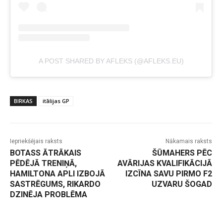
A POST SHARED BY AFLEKS (@AFLEKS.EU)
BIRKAS
itālijas GP
Iepriekšējais raksts
Nākamais raksts
BOTASS ĀTRĀKAIS
ŠŪMAHERS PĒC
PĒDĒJĀ TRENIŅĀ,
AVĀRIJAS KVALIFIKĀCIJĀ
HAMILTONA APLI IZBOJĀ
IZCĪNA SAVU PIRMO F2
SASTRĒGUMS, RIKARDO
UZVARU ŠOGAD
DZINĒJA PROBLĒMA
-