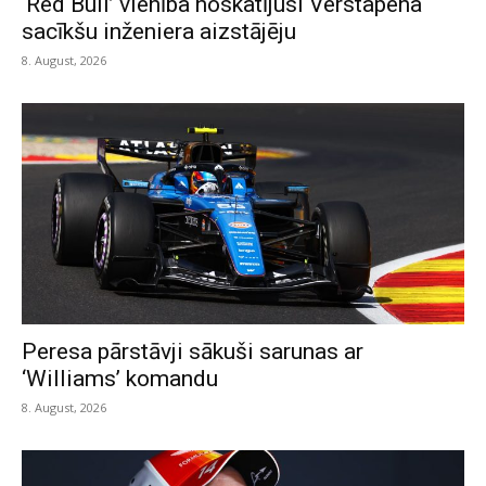
‘Red Bull’ vienība noskatījusi Verstapena
sacīkšu inženiera aizstājēju
8. August, 2026
Peresa pārstāvji sākuši sarunas ar
‘Williams’ komandu
8. August, 2026