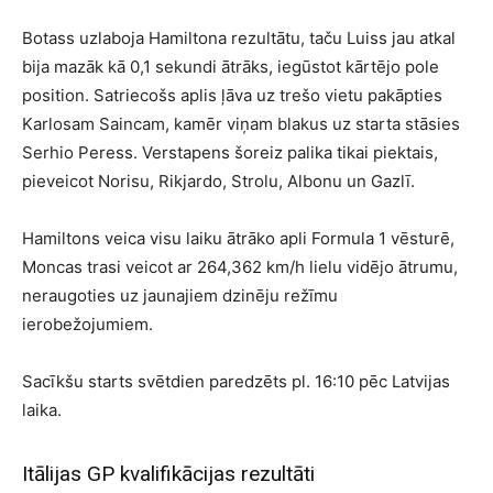
Botass uzlaboja Hamiltona rezultātu, taču Luiss jau atkal
bija mazāk kā 0,1 sekundi ātrāks, iegūstot kārtējo pole
position. Satriecošs aplis ļāva uz trešo vietu pakāpties
Karlosam Saincam, kamēr viņam blakus uz starta stāsies
Serhio Peress. Verstapens šoreiz palika tikai piektais,
pieveicot Norisu, Rikjardo, Strolu, Albonu un Gazlī.
Hamiltons veica visu laiku ātrāko apli Formula 1 vēsturē,
Moncas trasi veicot ar 264,362 km/h lielu vidējo ātrumu,
neraugoties uz jaunajiem dzinēju režīmu
ierobežojumiem.
Sacīkšu starts svētdien paredzēts pl. 16:10 pēc Latvijas
laika.
Itālijas GP kvalifikācijas rezultāti