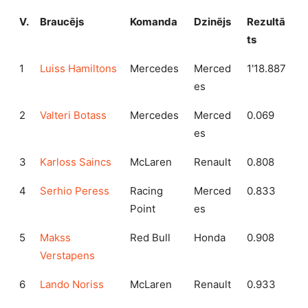
V.
Braucējs
Komanda
Dzinējs
Rezultā
ts
1
Luiss Hamiltons
Mercedes
Merced
1'18.887
es
2
Valteri Botass
Mercedes
Merced
0.069
es
3
Karloss Saincs
McLaren
Renault
0.808
4
Serhio Peress
Racing
Merced
0.833
Point
es
5
Makss
Red Bull
Honda
0.908
Verstapens
6
Lando Noriss
McLaren
Renault
0.933