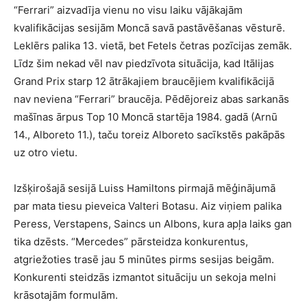
“Ferrari” aizvadīja vienu no visu laiku vājākajām
kvalifikācijas sesijām Moncā savā pastāvēšanas vēsturē.
Leklērs palika 13. vietā, bet Fetels četras pozīcijas zemāk.
Līdz šim nekad vēl nav piedzīvota situācija, kad Itālijas
Grand Prix starp 12 ātrākajiem braucējiem kvalifikācijā
nav neviena “Ferrari” braucēja. Pēdējoreiz abas sarkanās
mašīnas ārpus Top 10 Moncā startēja 1984. gadā (Arnū
14., Alboreto 11.), taču toreiz Alboreto sacīkstēs pakāpās
uz otro vietu.
Izšķirošajā sesijā Luiss Hamiltons pirmajā mēģinājumā
par mata tiesu pieveica Valteri Botasu. Aiz viņiem palika
Peress, Verstapens, Saincs un Albons, kura apļa laiks gan
tika dzēsts. “Mercedes” pārsteidza konkurentus,
atgriežoties trasē jau 5 minūtes pirms sesijas beigām.
Konkurenti steidzās izmantot situāciju un sekoja melni
krāsotajām formulām.