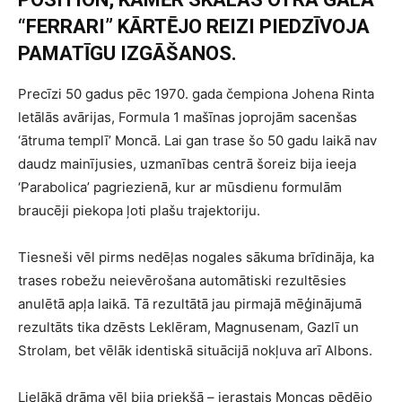
“FERRARI” KĀRTĒJO REIZI PIEDZĪVOJA
PAMATĪGU IZGĀŠANOS.
Precīzi 50 gadus pēc 1970. gada čempiona Johena Rinta
letālās avārijas, Formula 1 mašīnas joprojām sacenšas
‘ātruma templī’ Moncā. Lai gan trase šo 50 gadu laikā nav
daudz mainījusies, uzmanības centrā šoreiz bija ieeja
‘Parabolica’ pagriezienā, kur ar mūsdienu formulām
braucēji piekopa ļoti plašu trajektoriju.
Tiesneši vēl pirms nedēļas nogales sākuma brīdināja, ka
trases robežu neievērošana automātiski rezultēsies
anulētā apļa laikā. Tā rezultātā jau pirmajā mēģinājumā
rezultāts tika dzēsts Leklēram, Magnusenam, Gazlī un
Strolam, bet vēlāk identiskā situācijā nokļuva arī Albons.
Lielākā drāma vēl bija priekšā – ierastais Moncas pēdējo