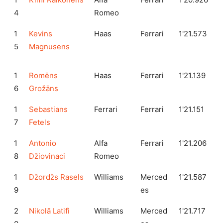
4
Romeo
1
Kevins
Haas
Ferrari
1'21.573
5
Magnusens
1
Romēns
Haas
Ferrari
1'21.139
6
Grožāns
1
Sebastians
Ferrari
Ferrari
1'21.151
7
Fetels
1
Antonio
Alfa
Ferrari
1'21.206
8
Džiovinaci
Romeo
1
Džordžs Rasels
Williams
Merced
1'21.587
9
es
2
Nikolā Latifi
Williams
Merced
1'21.717