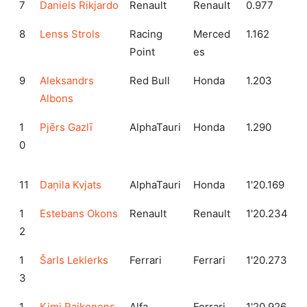
7
Daniels Rikjardo
Renault
Renault
0.977
8
Lenss Strols
Racing
Merced
1.162
Point
es
9
Aleksandrs
Red Bull
Honda
1.203
Albons
1
Pjērs Gazlī
AlphaTauri
Honda
1.290
0
11
Daņila Kvjats
AlphaTauri
Honda
1'20.169
1
Estebans Okons
Renault
Renault
1'20.234
2
1
Šarls Leklerks
Ferrari
Ferrari
1'20.273
3
1
Kimi Raikonens
Alfa
Ferrari
1'20.926