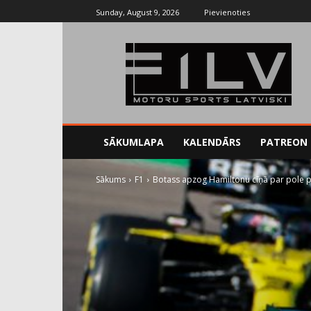
Sunday, August 9, 2026
Pievienoties
SĀKUMLAPA
KALENDĀRS
PATREON
Sākums
F1
Botass apzog Hamiltonu cīņā par pole po