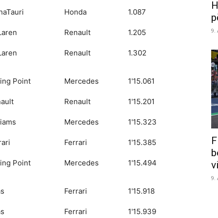
H
haTauri
Honda
1.087
p
9.
Laren
Renault
1.205
Laren
Renault
1.302
ing Point
Mercedes
1'15.061
ault
Renault
1'15.201
liams
Mercedes
1'15.323
F
rari
Ferrari
1'15.385
b
ing Point
Mercedes
1'15.494
v
9.
as
Ferrari
1'15.918
as
Ferrari
1'15.939