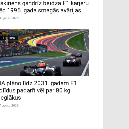
akinens gandrīz beidza F1 karjeru
ēc 1995. gada smagās avārijas
 August, 2026
IA plāno līdz 2031. gadam F1
olīdus padarīt vēl par 80 kg
ieglākus
 August, 2026