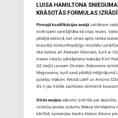
LUISA HAMILTONA SNIEGUMAM
KRĀSOTĀS FORMULAS IZRĀDĪ
Pirmajā kvalifikācijas sesijā
vairākiem vado
ievērojami sarežģītāka kā citas reizes. Valte
pēdējā sektorā, bet otrais aplis netika iesk
braucējs konkurētspējīgu rezultātu uzrādīja
tika dzēsts arī Aleksam Albonam, kurš ar lī
trases robežu pārkāpšana maksāja Kimi Raiko
Q2 iekļūt Lensam Strolam. Raikonens ierind
Magnusena, kurš savā pēdējā mēģinājumā izb
putekļu mākoni. Nikolā Latifi un Antonio Dži
šīs ir jau trešās sacīkstes dzimtenē šosezon
Otrās sesijas
sākums izvērtās par absolūtu
izraisīja jaudas zudumu Maksa Verstapena 
kārtībā, komandas biedrs Alekss Albons pie