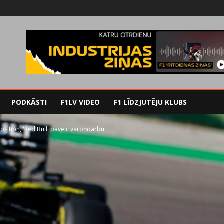
PODKĀSTI
F1LV VIDEO
F1 LĪDZJUTĒJU KLUBS
sition, 'Red Bull' paveic varoņdarbu