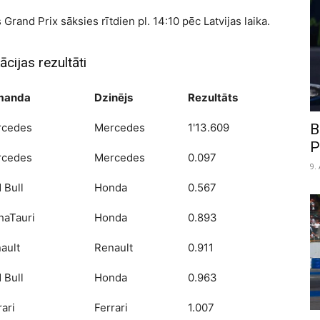
rand Prix sāksies rītdien pl. 14:10 pēc Latvijas laika.
cijas rezultāti
manda
Dzinējs
Rezultāts
rcedes
Mercedes
1'13.609
B
P
rcedes
Mercedes
0.097
9.
 Bull
Honda
0.567
haTauri
Honda
0.893
ault
Renault
0.911
 Bull
Honda
0.963
rari
Ferrari
1.007