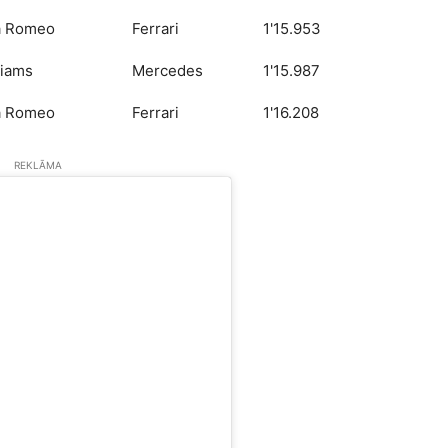
a Romeo
Ferrari
1'15.953
liams
Mercedes
1'15.987
a Romeo
Ferrari
1'16.208
REKLĀMA