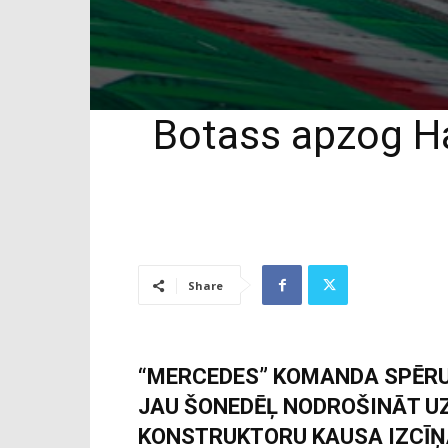
Botass apzog Ham
Share
“MERCEDES” KOMANDA SPĒRUS
JAU ŠONEDĒĻ NODROŠINĀT U
KONSTRUKTORU KAUSA IZCĪŅĀ