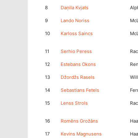
8
Daņila Kvjats
Alp
9
Lando Noriss
Mc
10
Karloss Saincs
Mc
11
Serhio Peress
Rac
12
Estebans Okons
Ren
13
Džordžs Rasels
Wil
14
Sebastians Fetels
Fer
15
Lenss Strols
Rac
16
Romēns Grožāns
Ha
17
Kevins Magnusens
Ha