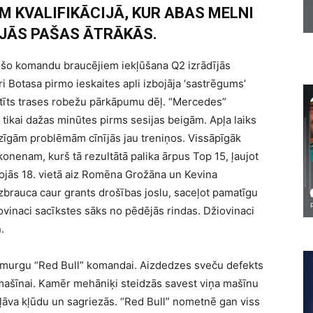
 KVALIFIKĀCIJĀ, KUR ABAS MELNI
JĀS PAŠAS ĀTRĀKĀS.
šo komandu braucējiem iekļūšana Q2 izrādījās
ri Botasa pirmo ieskaites apli izbojāja ‘sastrēgums’
aitīts trases robežu pārkāpumu dēļ. “Mercedes”
 tikai dažas minūtes pirms sesijas beigām. Apļa laiks
dzīgām problēmām cīnījās jau treniņos. Vissāpīgāk
nenam, kurš tā rezultātā palika ārpus Top 15, ļaujot
ojās 18. vietā aiz Romēna Grožāna un Kevina
rauca caur grants drošības joslu, saceļot pamatīgu
ovinaci sacīkstes sāks no pēdējās rindas. Džiovinaci
.
 murgu “Red Bull” komandai. Aizdedzes sveču defekts
mašīnai. Kamēr mehāniķi steidzās savest viņa mašīnu
ļāva kļūdu un sagriezās. “Red Bull” nometnē gan viss