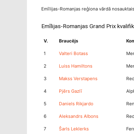
Emīlijas-Romanjas reģiona vārdā nosauktais G
Emīlijas-Romanjas Grand Prix kvalifikā
V.
Braucējs
Ko
1
Valteri Botass
Me
2
Luiss Hamiltons
Me
3
Makss Verstapens
Red
4
Pjērs Gazlī
Alp
5
Daniels Rikjardo
Ren
6
Aleksandrs Albons
Red
7
Šarls Leklerks
Fer