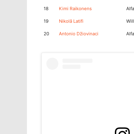
18
Kimi Raikonens
Alf
19
Nikolā Latifi
Wil
20
Antonio Džiovinaci
Alf