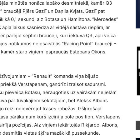
dējās minūtēs nonāca labāko desmitniekā, kamēr Q3
 braucēji Pjērs Gazlī un Daņila Kvjats. Gazlī pat
zāk kā 0,1 sekundi aiz Botasa un Hamiltona. “Mercedes”
apļa laikus sasniedza ar vidējā sastāva riepām, ar
 pārējie septiņi braucēji, kuri iekļuva Q3, apli veica
jos notikumos neiesaistījās “Racing Point” braucēji –
etā, kamēr starp viņiem iespraucās Estebans Okons,
zīvojumiem – “Renault” komanda viņa bijušo
i priekšā Verstapenam, gandrīz izraisot sadursmi.
u pieveica Botasu, neraugoties uz vairākām nelielām
uva par tuvākajiem sekotājiem, bet Alekss Albons
jo reizi neievērojot trases robežas. Izšķirošajā
asa pārākumum kurš izcīnīja pole position. Verstapens
inīja pozīcijas. Aiz viņiem iekārtojās Rikjardo, Albons,
no desmitās vietas šķīra mazāk kā pussekunde.