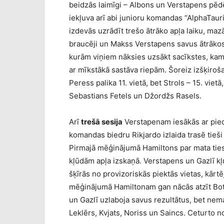
beidzās laimīgi – Albons un Verstapens pē
iekļuva arī abi junioru komandas “AlphaTauri”
izdevās uzrādīt trešo ātrāko apļa laiku, ma
braucēji un Makss Verstapens savus ātrākos 
kurām viņiem nāksies uzsākt sacīkstes, kamēr
ar mīkstākā sastāva riepām. Šoreiz izšķiroša
Peress palika 11. vietā, bet Strols – 15. vi
Sebastians Fetels un Džordžs Rasels.
Arī
trešā sesija
Verstapenam iesākās ar pied
komandas biedru Rikjardo izlaida trasē tieš
Pirmajā mēģinājumā Hamiltons par mata ties
kļūdām apļa izskaņā. Verstapens un Gazlī kļ
šķīrās no provizoriskās piektās vietas, kārtē
mēģinājumā Hamiltonam gan nācās atzīt Bot
un Gazlī uzlaboja savus rezultātus, bet nema
Leklērs, Kvjats, Noriss un Saincs. Ceturto 