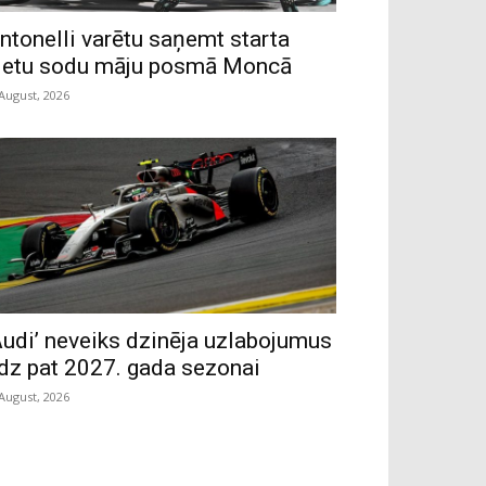
ntonelli varētu saņemt starta
ietu sodu māju posmā Moncā
 August, 2026
Audi’ neveiks dzinēja uzlabojumus
īdz pat 2027. gada sezonai
 August, 2026