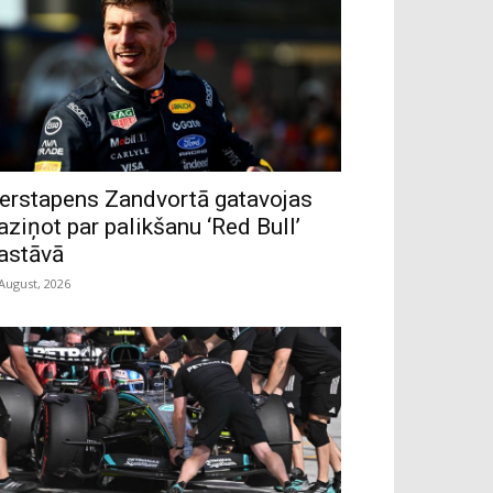
erstapens Zandvortā gatavojas
aziņot par palikšanu ‘Red Bull’
astāvā
 August, 2026