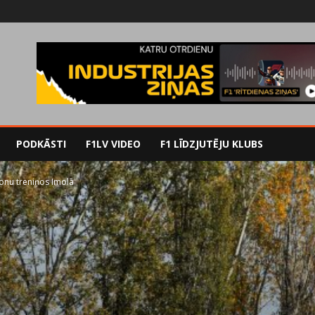
PODKĀSTI
F1LV VIDEO
F1 LĪDZJUTĒJU KLUBS
onu treniņos Imolā