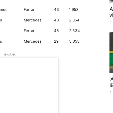
A
omeo
Ferrari
43
1.958
v
ms
Mercedes
43
2.054
6.
Ferrari
45
2.334
ms
Mercedes
29
3.053
REKLĀMA
‘
l
6.