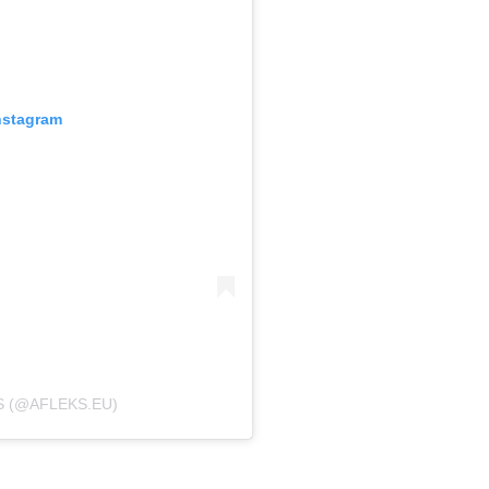
nstagram
S (@AFLEKS.EU)