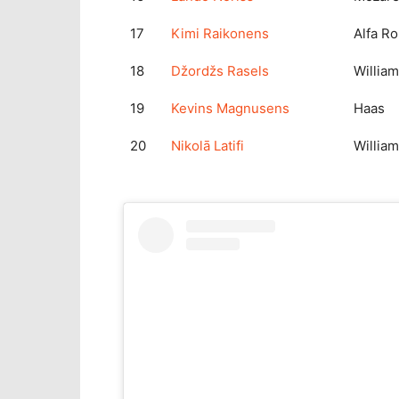
17
Kimi Raikonens
Alfa R
18
Džordžs Rasels
Willia
19
Kevins Magnusens
Haas
20
Nikolā Latifi
Willia