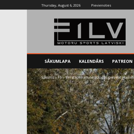
Thursday, August 6, 2026
Pievienoties
SĀKUMLAPA
KALENDĀRS
PATREON
Sākums
F1
Verstapenam neizdodas pieveikt Hamilt