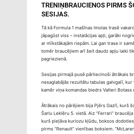
TRENIŅBRAUCIENOS PIRMS Š
SESIJAS.
Tā kā Formula 1 mašīnas Imolas trasē vakard
jāpagūst viss – instalācijas apļi, garāki nogr
ar mīkstākajām riepām. Lai gan trase ir sam
tomēr braucējiem arī šeit daudz apļu laiki t
pagriezienā.
Sesijas pirmajā pusē pārliecinoši ātrākais b
nesaglabājās rezultātu tabulas galvgalī, kur
kamēr viņa komandas biedrs Valteri Botass n
Ātrākais no pārējiem bija Pjērs Gazlī, kurš š
Šarlu Leklēru 5. vietā. Aiz “Ferrari” braucēj
kurš pieļāva kuriozu kļūdu, boksos dodotie
pirms “Renault” vienības boksiem. “McLaren”