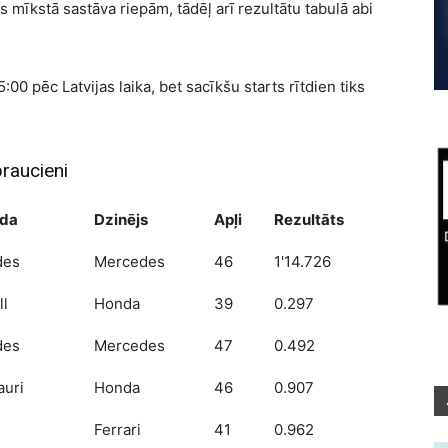
s mīkstā sastāva riepām, tādēļ arī rezultātu tabulā abi
:00 pēc Latvijas laika, bet sacīkšu starts rītdien tiks
raucieni
da
Dzinējs
Apļi
Rezultāts
des
Mercedes
46
1'14.726
ll
Honda
39
0.297
des
Mercedes
47
0.492
auri
Honda
46
0.907
Ferrari
41
0.962