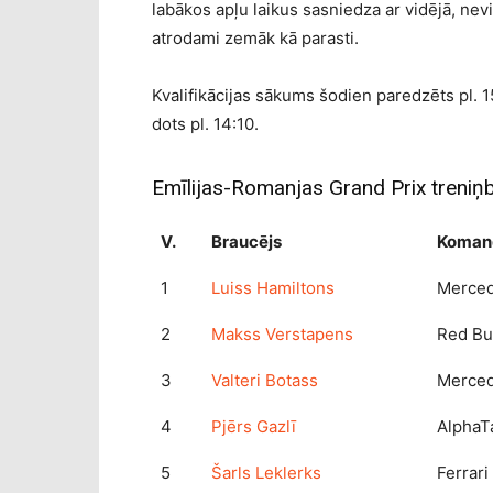
labākos apļu laikus sasniedza ar vidējā, nevi
atrodami zemāk kā parasti.
Kvalifikācijas sākums šodien paredzēts pl. 15
dots pl. 14:10.
Emīlijas-Romanjas Grand Prix treniņb
V.
Braucējs
Koman
1
Luiss Hamiltons
Merce
2
Makss Verstapens
Red Bu
3
Valteri Botass
Merce
4
Pjērs Gazlī
AlphaT
5
Šarls Leklerks
Ferrari