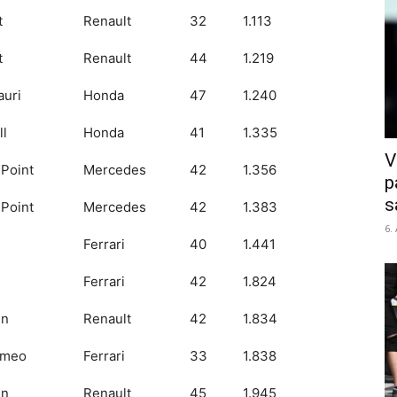
t
Renault
32
1.113
t
Renault
44
1.219
auri
Honda
47
1.240
ll
Honda
41
1.335
V
 Point
Mercedes
42
1.356
p
s
 Point
Mercedes
42
1.383
6.
Ferrari
40
1.441
Ferrari
42
1.824
en
Renault
42
1.834
omeo
Ferrari
33
1.838
en
Renault
45
1.945