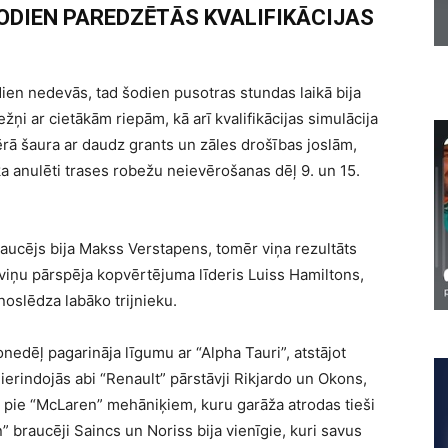
ODIEN PAREDZĒTĀS KVALIFIKĀCIJAS
ien nedevās, tad šodien pusotras stundas laikā bija
iežņi ar cietākām riepām, kā arī kvalifikācijas simulācija
ērā šaura ar daudz grants un zāles drošības joslām,
ika anulēti trases robežu neievērošanas dēļ 9. un 15.
raucējs bija Makss Verstapens, tomēr viņa rezultāts
 viņu pārspēja kopvērtējuma līderis Luiss Hamiltons,
oslēdza labāko trijnieku.
onedēļ pagarināja līgumu ar “Alpha Tauri”, atstājot
a ierindojās abi “Renault” pārstāvji Rikjardo un Okons,
s pie “McLaren” mehāniķiem, kuru garāža atrodas tieši
 braucēji Saincs un Noriss bija vienīgie, kuri savus