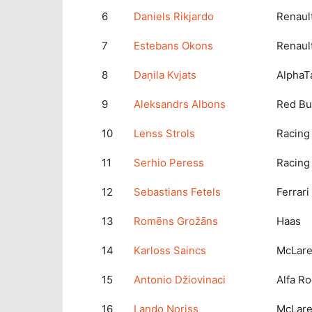
6
Daniels Rikjardo
Renaul
7
Estebans Okons
Renaul
8
Daņila Kvjats
AlphaT
9
Aleksandrs Albons
Red Bu
10
Lenss Strols
Racing
11
Serhio Peress
Racing
12
Sebastians Fetels
Ferrari
13
Romēns Grožāns
Haas
14
Karloss Saincs
McLar
15
Antonio Džiovinaci
Alfa R
16
Lando Noriss
McLar