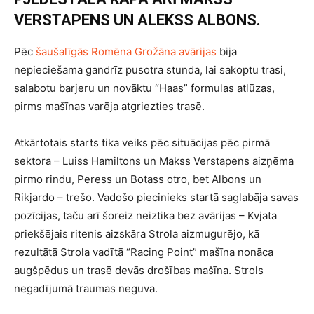
VERSTAPENS UN ALEKSS ALBONS.
Pēc
šaušalīgās Romēna Grožāna avārijas
bija
nepieciešama gandrīz pusotra stunda, lai sakoptu trasi,
salabotu barjeru un novāktu “Haas” formulas atlūzas,
pirms mašīnas varēja atgriezties trasē.
Atkārtotais starts tika veiks pēc situācijas pēc pirmā
sektora – Luiss Hamiltons un Makss Verstapens aizņēma
pirmo rindu, Peress un Botass otro, bet Albons un
Rikjardo – trešo. Vadošo piecinieks startā saglabāja savas
pozīcijas, taču arī šoreiz neiztika bez avārijas – Kvjata
priekšējais ritenis aizskāra Strola aizmugurējo, kā
rezultātā Strola vadītā “Racing Point” mašīna nonāca
augšpēdus un trasē devās drošības mašīna. Strols
negadījumā traumas neguva.