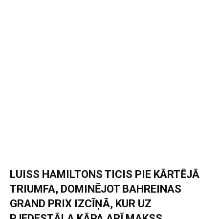
LUISS HAMILTONS TICIS PIE KĀRTĒJĀ
TRIUMFA, DOMINĒJOT BAHREINAS
GRAND PRIX IZCĪŅĀ, KUR UZ
PJEDESTĀLA KĀPA ARĪ MAKSS