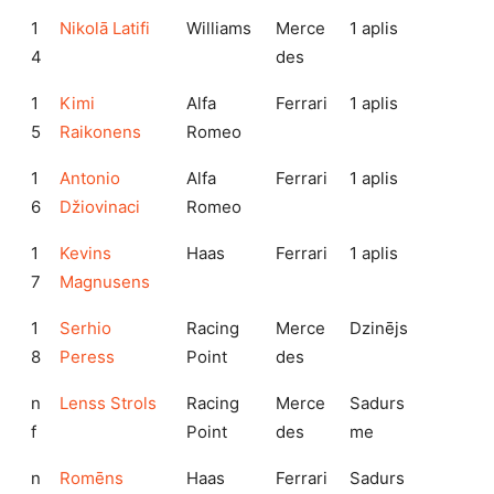
1
Nikolā Latifi
Williams
Merce
1 aplis
4
des
1
Kimi
Alfa
Ferrari
1 aplis
5
Raikonens
Romeo
1
Antonio
Alfa
Ferrari
1 aplis
6
Džiovinaci
Romeo
1
Kevins
Haas
Ferrari
1 aplis
7
Magnusens
1
Serhio
Racing
Merce
Dzinējs
8
Peress
Point
des
n
Lenss Strols
Racing
Merce
Sadurs
f
Point
des
me
n
Romēns
Haas
Ferrari
Sadurs