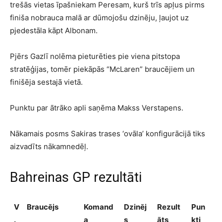
trešās vietas īpašniekam Peresam, kurš trīs apļus pirms
finiša nobrauca malā ar dūmojošu dzinēju, ļaujot uz
pjedestāla kāpt Albonam.
Pjērs Gazlī nolēma pieturēties pie viena pitstopa
stratēģijas, tomēr piekāpās “McLaren” braucējiem un
finišēja sestajā vietā.
Punktu par ātrāko apli saņēma Makss Verstapens.
Nākamais posms Sakiras trases ‘ovāla’ konfigurācijā tiks
aizvadīts nākamnedēļ.
Bahreinas GP rezultāti
V
Braucējs
Komand
Dzinēj
Rezult
Pun
.
a
s
āts
kti