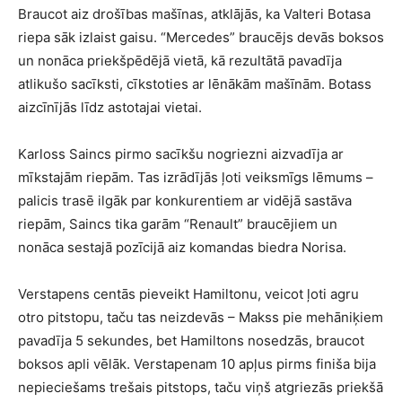
Braucot aiz drošības mašīnas, atklājās, ka Valteri Botasa
riepa sāk izlaist gaisu. “Mercedes” braucējs devās boksos
un nonāca priekšpēdējā vietā, kā rezultātā pavadīja
atlikušo sacīksti, cīkstoties ar lēnākām mašīnām. Botass
aizcīnījās līdz astotajai vietai.
Karloss Saincs pirmo sacīkšu nogriezni aizvadīja ar
mīkstajām riepām. Tas izrādījās ļoti veiksmīgs lēmums –
palicis trasē ilgāk par konkurentiem ar vidējā sastāva
riepām, Saincs tika garām “Renault” braucējiem un
nonāca sestajā pozīcijā aiz komandas biedra Norisa.
Verstapens centās pieveikt Hamiltonu, veicot ļoti agru
otro pitstopu, taču tas neizdevās – Makss pie mehāniķiem
pavadīja 5 sekundes, bet Hamiltons nosedzās, braucot
boksos apli vēlāk. Verstapenam 10 apļus pirms finiša bija
nepieciešams trešais pitstops, taču viņš atgriezās priekšā