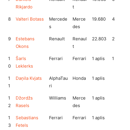
Rikjardo
t
8
Valteri Botass
Mercede
Merce
19.680
4
s
des
9
Estebans
Renault
Renaul
22.803
2
Okons
t
1
Šarls
Ferrari
Ferrari
1 aplis
1
0
Leklerks
1
Daņila Kvjats
AlphaTau
Honda
1 aplis
1
ri
1
Džordžs
Williams
Merce
1 aplis
2
Rasels
des
1
Sebastians
Ferrari
Ferrari
1 aplis
3
Fetels