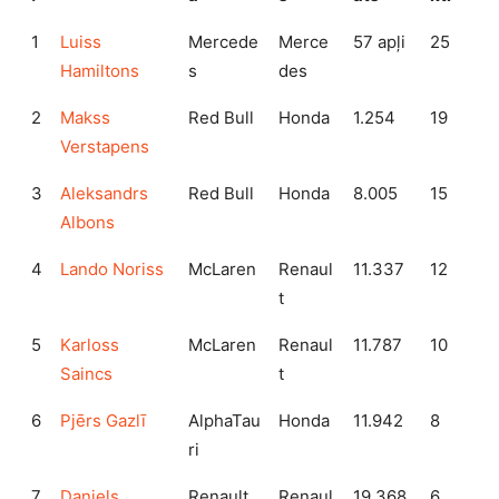
1
Luiss
Mercede
Merce
57 apļi
25
Hamiltons
s
des
2
Makss
Red Bull
Honda
1.254
19
Verstapens
3
Aleksandrs
Red Bull
Honda
8.005
15
Albons
4
Lando Noriss
McLaren
Renaul
11.337
12
t
5
Karloss
McLaren
Renaul
11.787
10
Saincs
t
6
Pjērs Gazlī
AlphaTau
Honda
11.942
8
ri
7
Daniels
Renault
Renaul
19.368
6