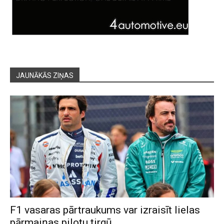
JAUNĀKĀS ZIŅAS
F1 vasaras pārtraukums var izraisīt lielas
pārmaiņas pilotu tirgū