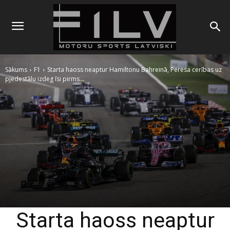
Sākums
F1
Starta haoss neaptur Hamiltonu Bahreinā, Peresa cerības uz
pjedestālu izdeg īsi pirms...
Starta haoss neaptur