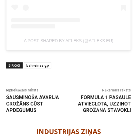
A POST SHARED BY AFLEKS (@AFLEKS.EU)
BIRKAS
bahreinas gp
Iepriekšējais raksts
Nākamais raksts
ŠAUSMINOŠĀ AVĀRIJĀ
FORMULA 1 PASAULE
GROŽĀNS GŪST
ATVIEGLOTA, UZZINOT
APDEGUMUS
GROŽĀNA STĀVOKLI
-
INDUSTRIJAS ZIŅAS