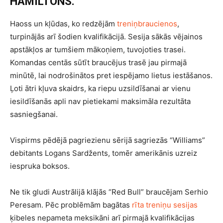
HAMILTONS.
Haoss un kļūdas, ko redzējām
treniņbraucienos
,
turpinājās arī šodien kvalifikācijā. Sesija sākās vējainos
apstākļos ar tumšiem mākoņiem, tuvojoties trasei.
Komandas centās sūtīt braucējus trasē jau pirmajā
minūtē, lai nodrošinātos pret iespējamo lietus iestāšanos.
Ļoti ātri kļuva skaidrs, ka riepu uzsildīšanai ar vienu
iesildīšanās apli nav pietiekami maksimāla rezultāta
sasniegšanai.
Vispirms pēdējā pagriezienu sērijā sagriezās “Williams”
debitants Logans Sardžents, tomēr amerikānis uzreiz
iespruka boksos.
Ne tik gludi Austrālijā klājās “Red Bull” braucējam Serhio
Peresam. Pēc problēmām bagātas
rīta treniņu sesijas
ķibeles nepameta meksikāni arī pirmajā kvalifikācijas