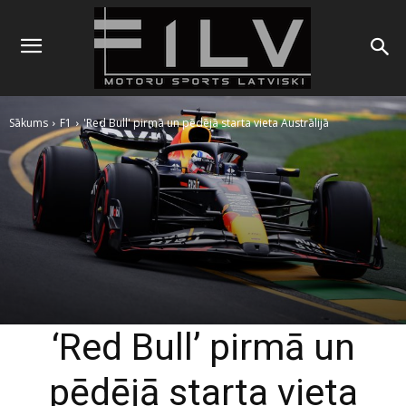
Sākums
F1
'Red Bull' pirmā un pēdējā starta vieta Austrālijā
‘Red Bull’ pirmā un
pēdējā starta vieta