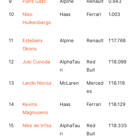
9
Pjērs Gazlī
Alpine
Renault
0.943
10
Niko
Haas
Ferrari
1.003
Hulkenbergs
11
Estebans
Alpine
Renault
1'17.768
Okons
12
Juki Cunoda
AlphaTau
Red
1'18.099
ri
Bull
13
Lando Noriss
McLaren
Merced
1'18.119
es
14
Kevins
Haas
Ferrari
1'18.129
Magnusens
15
Niks de Vrīss
AlphaTau
Red
1'18.335
ri
Bull