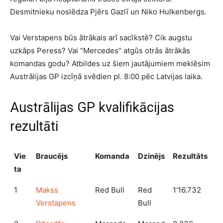
Desmitnieku noslēdza Pjērs Gazlī un Niko Hulkenbergs.
Vai Verstapens būs ātrākais arī sacīkstē? Cik augstu
uzkāps Peress? Vai “Mercedes” atgūs otrās ātrākās
komandas godu? Atbildes uz šiem jautājumiem meklēsim
Austrālijas GP izcīņā svēdien pl. 8:00 pēc Latvijas laika.
Austrālijas GP kvalifikācijas
rezultāti
Vie
Braucējs
Komanda
Dzinējs
Rezultāts
ta
1
Makss
Red Bull
Red
1'16.732
Verstapens
Bull