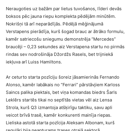
Neraugoties uz bažām par lietus tuvošanos, līderi devās
boksos pēc jauna riepu komplekta pēdējām minūtēm.
Nokrišņi tā arī neparādījās. Pēdējā mēģinājumā
Verstapens pierādīja, kurš šogad brauc ar ātrāko formulu,
kamēr satriecošu sniegumu demonstrēja “Mercedes”
braucēji – 0,23 sekundes aiz Verstapena startu no pirmās
rindas sev nodrošināja Džordžs Rasels, bet trijniekā
iekļuva arī Luiss Hamiltons.
Ar ceturto starta pozīciju šoreiz jāsamierinās Fernando
Alonso, kamēr labākais no “Ferrari” pārstāvjiem Karloss
Saincs palika piektais, bet viņa komandas biedrs Šarls
Leklērs startēs tikai no septītās vietas vēl aiz Lensa
Strola, kurš Q3 izmantoja atšķirīgu taktiku, savu apli
veicot brīvā trasē, kamēr konkurenti mainīja riepas.
Lieliska astotā starta pozīcija Aleksam Albonam, kurš
regulāri bija neapturams trases otrajā sektorā.