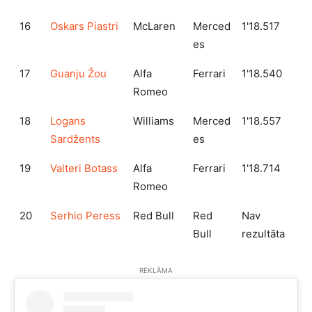
16
Oskars Piastri
McLaren
Merced
1'18.517
es
17
Guanju Žou
Alfa
Ferrari
1'18.540
Romeo
18
Logans
Williams
Merced
1'18.557
Sardžents
es
19
Valteri Botass
Alfa
Ferrari
1'18.714
Romeo
20
Serhio Peress
Red Bull
Red
Nav
Bull
rezultāta
REKLĀMA