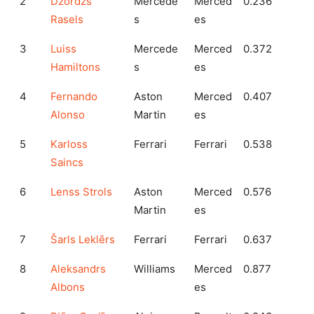
2
Džordžs
Mercede
Merced
0.236
Rasels
s
es
3
Luiss
Mercede
Merced
0.372
Hamiltons
s
es
4
Fernando
Aston
Merced
0.407
Alonso
Martin
es
5
Karloss
Ferrari
Ferrari
0.538
Saincs
6
Lenss Strols
Aston
Merced
0.576
Martin
es
7
Šarls Leklērs
Ferrari
Ferrari
0.637
8
Aleksandrs
Williams
Merced
0.877
Albons
es