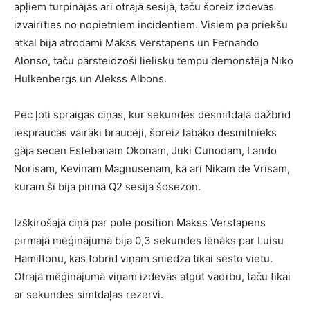
apļiem turpinājās arī otrajā sesijā, taču šoreiz izdevās
izvairīties no nopietniem incidentiem. Visiem pa priekšu
atkal bija atrodami Makss Verstapens un Fernando
Alonso, taču pārsteidzoši lielisku tempu demonstēja Niko
Hulkenbergs un Alekss Albons.
Pēc ļoti spraigas cīņas, kur sekundes desmitdaļā dažbrīd
iespraucās vairāki braucēji, šoreiz labāko desmitnieks
gāja secen Estebanam Okonam, Juki Cunodam, Lando
Norisam, Kevinam Magnusenam, kā arī Nikam de Vrīsam,
kuram šī bija pirmā Q2 sesija šosezon.
Izšķirošajā cīņā par pole position Makss Verstapens
pirmajā mēģinājumā bija 0,3 sekundes lēnāks par Luisu
Hamiltonu, kas tobrīd viņam sniedza tikai sesto vietu.
Otrajā mēģinājumā viņam izdevās atgūt vadību, taču tikai
ar sekundes simtdaļas rezervi.