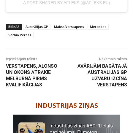
A POST SHARED BY AFLEKS (@AFLEKS.EU)
BIRKAS
Austrālijas GP
Makss Verstapens
Mercedes
Serhio Peress
Iepriekšējais raksts
Nākamais raksts
VERSTAPENS, ALONSO
AVĀRIJĀM BAGĀTAJĀ
UN OKONS ĀTRĀKIE
AUSTRĀLIJAS GP
MELBURNĀ PIRMS
UZVARU IZCĪNA
KVALIFIKĀCIJAS
VERSTAPENS
-
INDUSTRIJAS ZIŅAS