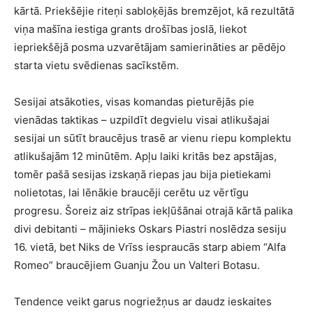
kārtā. Priekšējie riteņi sabloķējās bremzējot, kā rezultātā
viņa mašīna iestiga grants drošības joslā, liekot
iepriekšējā posma uzvarētājam samierināties ar pēdējo
starta vietu svēdienas sacīkstēm.
Sesijai atsākoties, visas komandas pieturējās pie
vienādas taktikas – uzpildīt degvielu visai atlikušajai
sesijai un sūtīt braucējus trasē ar vienu riepu komplektu
atlikušajām 12 minūtēm. Apļu laiki kritās bez apstājas,
tomēr pašā sesijas izskaņā riepas jau bija pietiekami
nolietotas, lai lēnākie braucēji cerētu uz vērtīgu
progresu. Šoreiz aiz strīpas iekļūšānai otrajā kārtā palika
divi debitanti – mājinieks Oskars Piastri noslēdza sesiju
16. vietā, bet Niks de Vrīss iespraucās starp abiem “Alfa
Romeo” braucējiem Guanju Žou un Valteri Botasu.
Tendence veikt garus nogriežņus ar daudz ieskaites