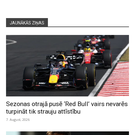
JAUNĀKĀS ZIŅAS
Sezonas otrajā pusē ‘Red Bull’ vairs nevarēs
turpināt tik strauju attīstību
7. August, 2026