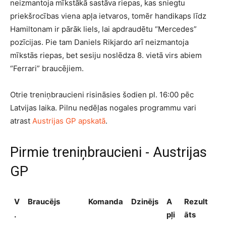
neizmantoja mīkstākā sastāva riepas, kas sniegtu
priekšrocības viena apļa ietvaros, tomēr handikaps līdz
Hamiltonam ir pārāk liels, lai apdraudētu “Mercedes”
pozīcijas. Pie tam Daniels Rikjardo arī neizmantoja
mīkstās riepas, bet sesiju noslēdza 8. vietā virs abiem
“Ferrari” braucējiem.
Otrie treniņbraucieni risināsies šodien pl. 16:00 pēc
Latvijas laika. Pilnu nedēļas nogales programmu vari
atrast
Austrijas GP apskatā
.
Pirmie treniņbraucieni - Austrijas
GP
V
Braucējs
Komanda
Dzinējs
A
Rezult
.
pļi
āts