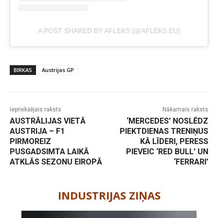
A POST SHARED BY AFLEKS (@AFLEKS.EU)
BIRKAS
Austrijas GP
Iepriekšējais raksts
Nākamais raksts
AUSTRĀLIJAS VIETĀ
‘MERCEDES’ NOSLĒDZ
AUSTRIJA – F1
PIEKTDIENAS TRENIŅUS
PIRMOREIZ
KĀ LĪDERI, PERESS
PUSGADSIMTA LAIKĀ
PIEVEIC ‘RED BULL’ UN
ATKLĀS SEZONU EIROPĀ
‘FERRARI’
-
INDUSTRIJAS ZIŅAS