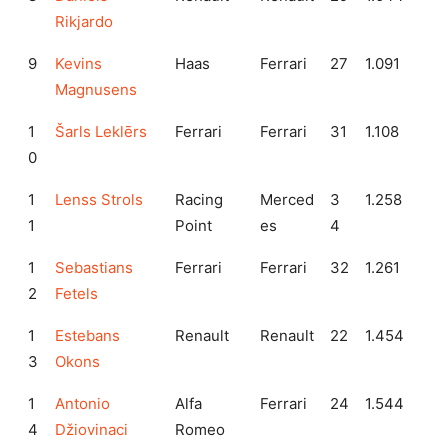
Rikjardo
9
Kevins
Haas
Ferrari
27
1.091
Magnusens
1
Šarls Leklērs
Ferrari
Ferrari
31
1.108
0
1
Lenss Strols
Racing
Merced
3
1.258
1
Point
es
4
1
Sebastians
Ferrari
Ferrari
32
1.261
2
Fetels
1
Estebans
Renault
Renault
22
1.454
3
Okons
1
Antonio
Alfa
Ferrari
24
1.544
4
Džiovinaci
Romeo