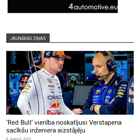
JAUNĀKĀS ZIŅAS
‘Red Bull’ vienība noskatījusi Verstapena
sacīkšu inženiera aizstājēju
8. August, 2026