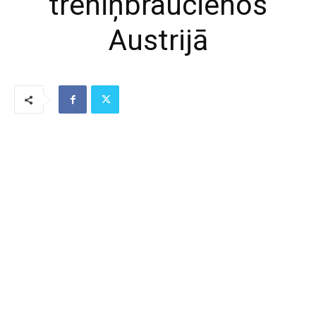
treniņbraucienos
Austrijā