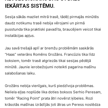
IEKĀRTAS SISTĒMU.
Sesija sākās mazliet mitrā trasē, tādēļ pirmajās minūtēs
daudz notikumu trasē nebija vērojami un pirmā
pusstunda tika praktiski pavadīta, braucējiem veicot tikai
instalācijas apļus.
Jau savā trešajā aplī ar bremžu problēmām saskārās
“Haas” veterāns Romēns Grožāns. Francūzis tika līdz
boksiem, tomēr trasē atgriezās tikai sesijas pēdējā
minūtē. Jaunie ierobežojumi noteikti pagarina mašīnu
salabošanas laiku.
Grožāns nebija vienīgais, kurš piedzīvoja problēmas.
Neliela eļļas noplūde lika doties boksos Serhio Peresam,
tomēr “Racing Point” prata ātri novērst ķibeles. Rozi
krāsotās mašīnas izrādījās ļoti ātras un Peress noslēdza