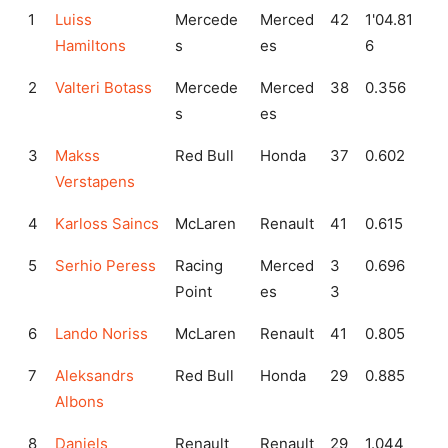
1
Luiss
Mercede
Merced
42
1'04.81
Hamiltons
s
es
6
2
Valteri Botass
Mercede
Merced
38
0.356
s
es
3
Makss
Red Bull
Honda
37
0.602
Verstapens
4
Karloss Saincs
McLaren
Renault
41
0.615
5
Serhio Peress
Racing
Merced
3
0.696
Point
es
3
6
Lando Noriss
McLaren
Renault
41
0.805
7
Aleksandrs
Red Bull
Honda
29
0.885
Albons
8
Daniels
Renault
Renault
29
1.044