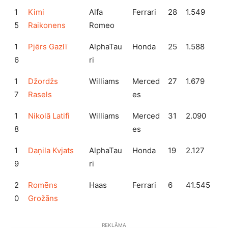
1
Kimi
Alfa
Ferrari
28
1.549
5
Raikonens
Romeo
1
Pjērs Gazlī
AlphaTau
Honda
25
1.588
6
ri
1
Džordžs
Williams
Merced
27
1.679
7
Rasels
es
1
Nikolā Latifi
Williams
Merced
31
2.090
8
es
1
Daņila Kvjats
AlphaTau
Honda
19
2.127
9
ri
2
Romēns
Haas
Ferrari
6
41.545
0
Grožāns
REKLĀMA