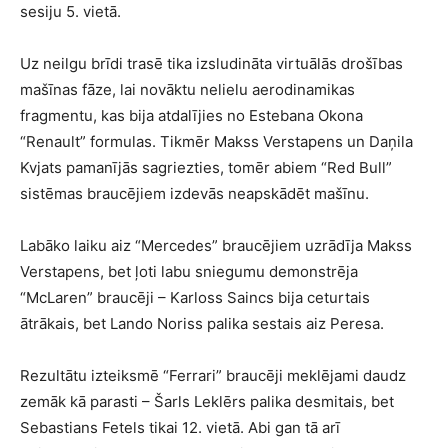
sesiju 5. vietā.
Uz neilgu brīdi trasē tika izsludināta virtuālās drošības
mašīnas fāze, lai novāktu nelielu aerodinamikas
fragmentu, kas bija atdalījies no Estebana Okona
“Renault” formulas. Tikmēr Makss Verstapens un Daņila
Kvjats pamanījās sagriezties, tomēr abiem “Red Bull”
sistēmas braucējiem izdevās neapskādēt mašīnu.
Labāko laiku aiz “Mercedes” braucējiem uzrādīja Makss
Verstapens, bet ļoti labu sniegumu demonstrēja
“McLaren” braucēji – Karloss Saincs bija ceturtais
ātrākais, bet Lando Noriss palika sestais aiz Peresa.
Rezultātu izteiksmē “Ferrari” braucēji meklējami daudz
zemāk kā parasti – Šarls Leklērs palika desmitais, bet
Sebastians Fetels tikai 12. vietā. Abi gan tā arī