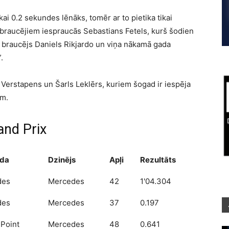
ai 0.2 sekundes lēnāks, tomēr ar to pietika tikai
” braucējiem iespraucās Sebastians Fetels, kurš šodien
 braucējs Daniels Rikjardo un viņa nākamā gada
.
s Verstapens un Šarls Leklērs, kuriem šogad ir iespēja
em.
rand Prix
da
Dzinējs
Apļi
Rezultāts
des
Mercedes
42
1'04.304
des
Mercedes
37
0.197
 Point
Mercedes
48
0.641