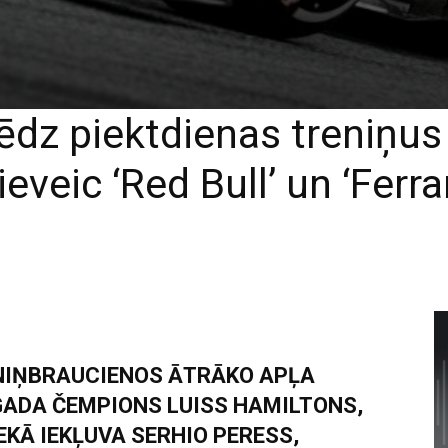
dz piektdienas treniņus 
ieveic ‘Red Bull’ un ‘Ferrar
NIŅBRAUCIENOS ĀTRĀKO APĻA
GADA ČEMPIONS LUISS HAMILTONS,
EKĀ IEKĻUVA SERHIO PERESS,