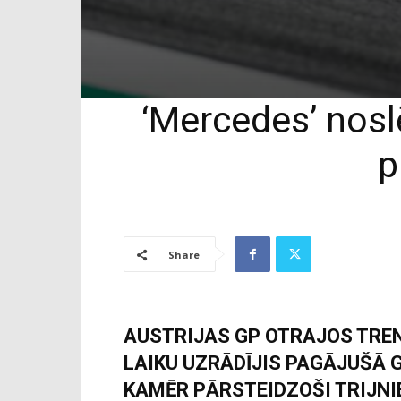
‘Mercedes’ noslē
p
Share
AUSTRIJAS GP OTRAJOS TRE
LAIKU UZRĀDĪJIS PAGĀJUŠĀ 
KAMĒR PĀRSTEIDZOŠI TRIJNI