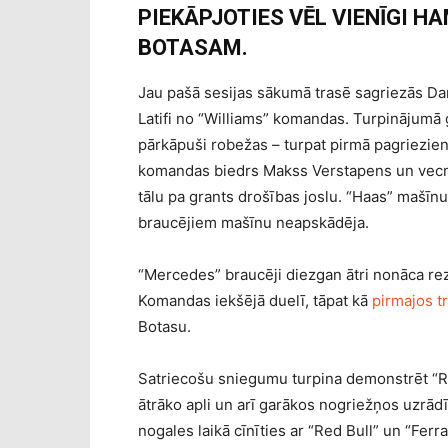
PIEKĀPJOTIES VĒL VIENĪGI 
BOTASAM.
Jau pašā sesijas sākumā trasē sagriezās Daņ
Latifi no “Williams” komandas. Turpinājumā ga
pārkāpuši robežas – turpat pirmā pagrieziena
komandas biedrs Makss Verstapens un vecm
tālu pa grants drošības joslu. “Haas” mašī
braucējiem mašīnu neapskādēja.
“Mercedes” braucēji diezgan ātri nonāca rezu
Komandas iekšējā duelī, tāpat kā
pirmajos t
Botasu.
Satriecošu sniegumu turpina demonstrēt “R
ātrāko apli un arī garākos nogriežņos uzrādīj
nogales laikā cīnīties ar “Red Bull” un “Ferr