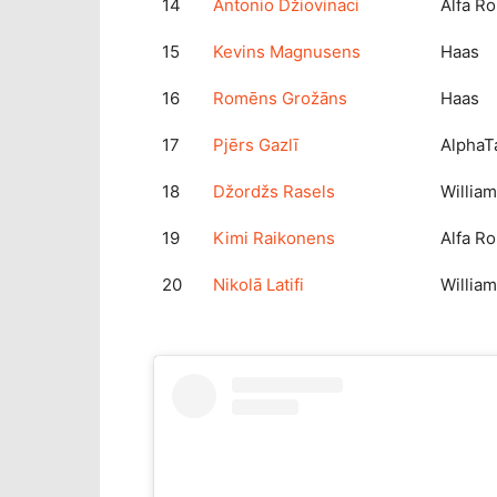
14
Antonio Džiovinaci
Alfa R
15
Kevins Magnusens
Haas
16
Romēns Grožāns
Haas
17
Pjērs Gazlī
AlphaT
18
Džordžs Rasels
Willia
19
Kimi Raikonens
Alfa R
20
Nikolā Latifi
Willia