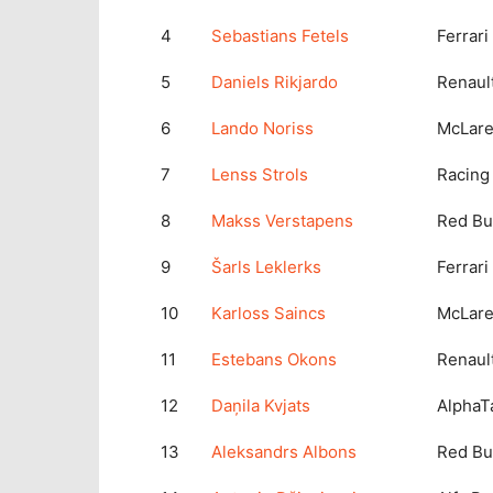
4
Sebastians Fetels
Ferrari
5
Daniels Rikjardo
Renaul
6
Lando Noriss
McLar
7
Lenss Strols
Racing
8
Makss Verstapens
Red Bu
9
Šarls Leklerks
Ferrari
10
Karloss Saincs
McLar
11
Estebans Okons
Renaul
12
Daņila Kvjats
AlphaT
13
Aleksandrs Albons
Red Bu