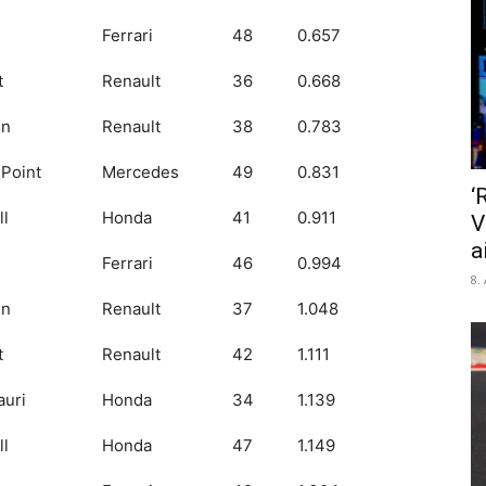
Ferrari
48
0.657
t
Renault
36
0.668
en
Renault
38
0.783
 Point
Mercedes
49
0.831
‘
ll
Honda
41
0.911
V
a
Ferrari
46
0.994
8.
en
Renault
37
1.048
t
Renault
42
1.111
auri
Honda
34
1.139
ll
Honda
47
1.149