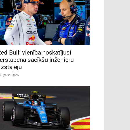
Red Bull’ vienība noskatījusi
erstapena sacīkšu inženiera
izstājēju
 August, 2026