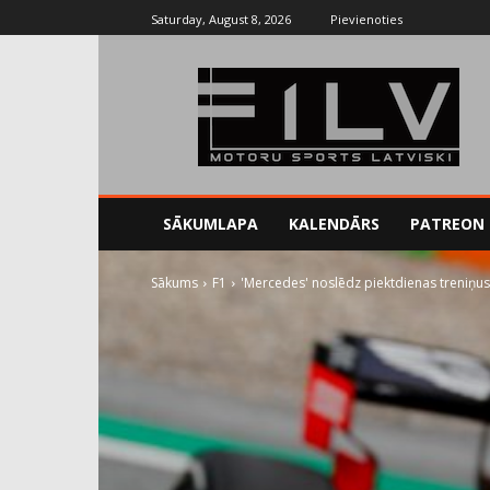
Saturday, August 8, 2026
Pievienoties
SĀKUMLAPA
KALENDĀRS
PATREON
Sākums
F1
'Mercedes' noslēdz piektdienas treniņus kā