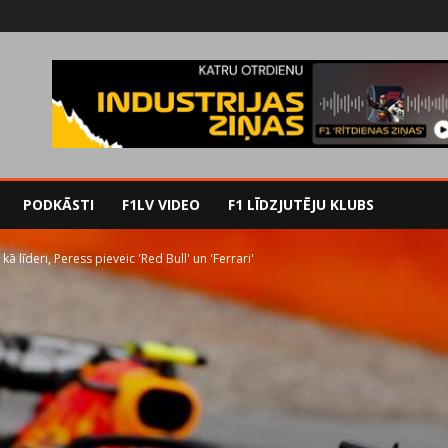
PODKĀSTI
F1LV VIDEO
F1 LĪDZJUTĒJU KLUBS
 līderi, Peress pieveic 'Red Bull' un 'Ferrari'