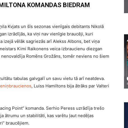
HAMILTONA KOMANDAS BIEDRAM
ila Kvjats un šīs sezonas vienīgais debitants Nikolā
n izrādījās, ka viņi nav vienīgie braucēji, kuri
 izejā vēlāk sagriezās arī Alekss Albons, bet viņa
eistars Kimi Raikonens veica izbraucienu diezgan
nu nenovaldīja Romēns Grožāns, tomēr neviens no šiem
ltātu tabulas galvgalī un savu vietu tā arī neatdeva.
reniņbraucienos
, Luiss Hamiltons bija ātrāks par Valteri
acing Point” komanda. Serhio Peress uzrādīja trešo
a ātrumu un stabilitāti, kas varētu ļaut nedēļas
ari” braucējiem.