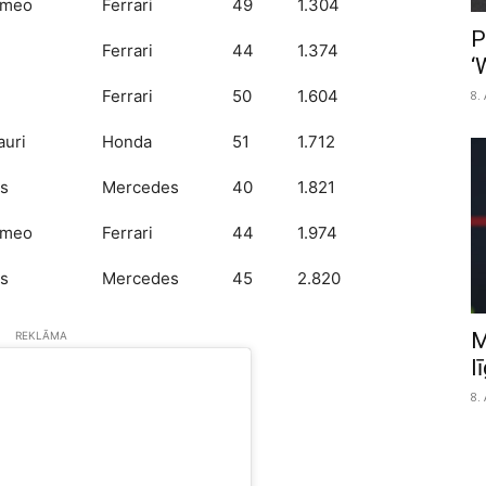
omeo
Ferrari
49
1.304
P
Ferrari
44
1.374
‘
Ferrari
50
1.604
8.
auri
Honda
51
1.712
ms
Mercedes
40
1.821
omeo
Ferrari
44
1.974
ms
Mercedes
45
2.820
M
REKLĀMA
l
8.