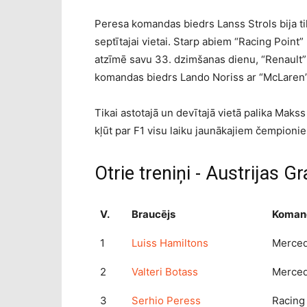
Peresa komandas biedrs Lanss Strols bija tik
septītajai vietai. Starp abiem “Racing Point
atzīmē savu 33. dzimšanas dienu, “Renault”
komandas biedrs Lando Noriss ar “McLaren”
Tikai astotajā un devītajā vietā palika Maks
kļūt par F1 visu laiku jaunākajiem čempioni
Otrie treniņi - Austrijas G
V.
Braucējs
Koman
1
Luiss Hamiltons
Merce
2
Valteri Botass
Merce
3
Serhio Peress
Racing