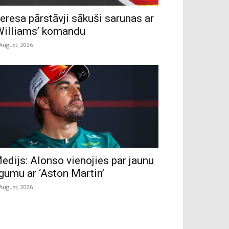
eresa pārstāvji sākuši sarunas ar
Williams’ komandu
 August, 2026
edijs: Alonso vienojies par jaunu
īgumu ar ‘Aston Martin’
 August, 2026