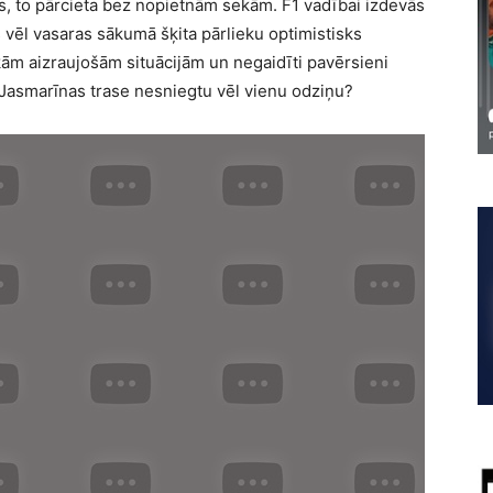
ss, to pārcieta bez nopietnām sekām. F1 vadībai izdevās
vēl vasaras sākumā šķita pārlieku optimistisks
ām aizraujošām situācijām un negaidīti pavērsieni
 Jasmarīnas trase nesniegtu vēl vienu odziņu?