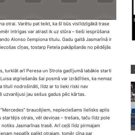
 otrai. Varētu pat teikt, ka šī būs vislīdzīgākā trase
r intrigas var atrast ik uz stūra – tieši iesprūšana
nando Alonso čempiona titulu. Gadu gaitā Jasmarīnā ir
riecošas cīņas, tostarp Fetela pakāpšanās no pēdējās
 turklāt arī Peresa un Strola gadījumā labākie starti
ļ Luisa atgriešanās šai posmā var izrādīties, ka nemaz
tituli nodrošināti, līdz ar to lieki riski nav
 uzvarējusi jau sešus gadus pēc kārtas.
 “Mercedes” braucējiem, nepieciešams lielisks aplis
startējis otrais, vēl deviņas – trešais, taču līdz pole
s notiks Jasmarīnas trasē. Arī ceļš līdz pirmajam
ienam nepatīk palikt otrajam, tomēr cīņa par