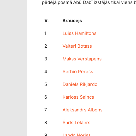
pēdējā posmā Abū Dabī izstājās tikai viens 
V.
Braucējs
1
Luiss Hamiltons
2
Valteri Botass
3
Makss Verstapens
4
Serhio Peress
5
Daniels Rikjardo
6
Karloss Saincs
7
Aleksandrs Albons
8
Šarls Leklērs
9
Lando Noriss