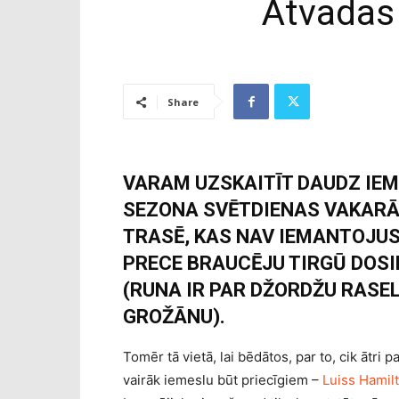
Atvadas
Share
VARAM UZSKAITĪT DAUDZ IEM
SEZONA SVĒTDIENAS VAKARĀ 
TRASĒ, KAS NAV IEMANTOJUS
PRECE BRAUCĒJU TIRGŪ DOS
(RUNA IR PAR DŽORDŽU RASE
GROŽĀNU).
Tomēr tā vietā, lai bēdātos, par to, cik ātri 
vairāk iemeslu būt priecīgiem –
Luiss Hamilt