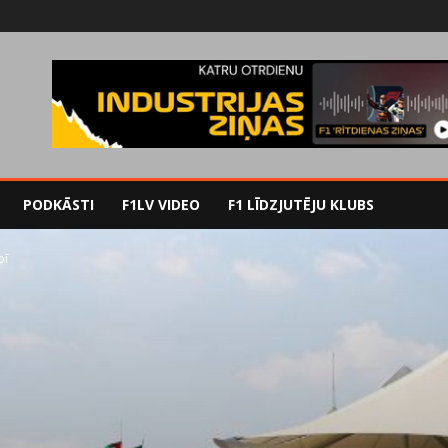
PODKĀSTI
F1LV VIDEO
F1 LĪDZJUTĒJU KLUBS
bī