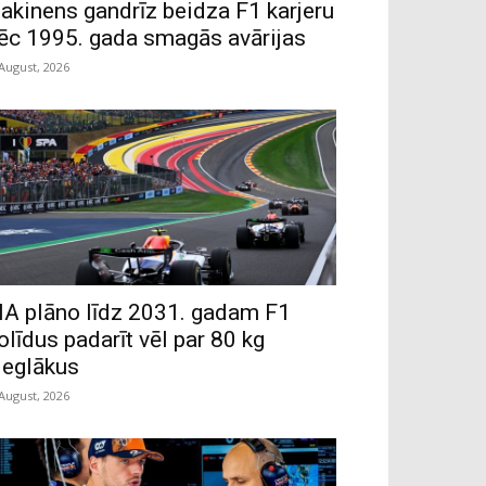
akinens gandrīz beidza F1 karjeru
ēc 1995. gada smagās avārijas
 August, 2026
IA plāno līdz 2031. gadam F1
olīdus padarīt vēl par 80 kg
ieglākus
 August, 2026