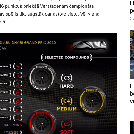
H
ir 16 punktus priekšā Verstapenam čempionāta
p
 spējis tikt augstāk par astoto vietu. Vēl viena
9.
mā.
F
b
v
9.