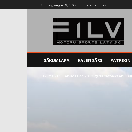
Sunday, August 9, 2026
Pievienoties
SĀKUMLAPA
KALENDĀRS
PATREON
Sākums
F1
Atvadas no 2020. gada sezonas Abū Da