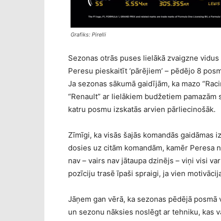
Grafiks: Pirelli
Sezonas otrās puses lielākā zvaigzne vidus e
Peresu pieskaitīt ‘pārējiem’ – pēdējo 8 posm
Ja sezonas sākumā gaidījām, ka mazo “Racin
“Renault” ar lielākiem budžetiem pamazām sak
katru posmu izskatās arvien pārliecinošāk.
Zīmīgi, ka visās šajās komandās gaidāmas i
dosies uz citām komandām, kamēr Peresa nā
nav – vairs nav jātaupa dzinējs – viņi visi var
pozīciju trasē īpaši spraigi, ja vien motivāci
Jāņem gan vērā, ka sezonas pēdējā posmā v
un sezonu nāksies noslēgt ar tehniku, kas v