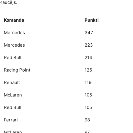
braucējs.
Komanda
Punkti
Mercedes
347
Mercedes
223
Red Bull
214
Racing Point
125
Renault
119
McLaren
105
Red Bull
105
Ferrari
98
McLaren
97