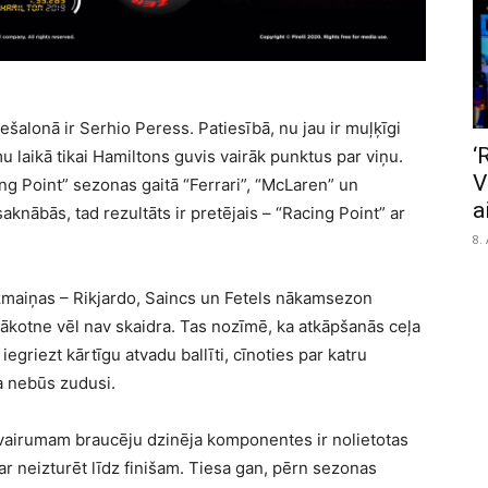
šalonā ir Serhio Peress. Patiesībā, nu jau ir muļķīgi
‘
u laikā tikai Hamiltons guvis vairāk punktus par viņu.
V
g Point” sezonas gaitā “Ferrari”, “McLaren” un
a
nābās, tad rezultāts ir pretējais – “Racing Point” ar
8.
zmaiņas – Rikjardo, Saincs un Fetels nākamsezon
kotne vēl nav skaidra. Tas nozīmē, ka atkāpšanās ceļa
 iegriezt kārtīgu atvadu ballīti, cīnoties par katru
ja nebūs zudusi.
airumam braucēju dzinēja komponentes ir nolietotas
ar neizturēt līdz finišam. Tiesa gan, pērn sezonas