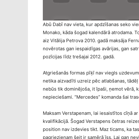
Abū Dabī nav vieta, kur apdzīšanas seko viena
Monako, kāda šogad kalendārā atrodama. Tomē
aiz Vitālija Petrova 2010. gadā maksāja Fer
novērotas gan iespaidīgas avārijas, gan sat
pozīcijas līdz trešajai 2012. gadā.
Atgriešanās formas pīķī nav viegls uzdevums,
netika aizvadīti uzreiz pēc atlabšanas, tādē
nebūs tik dominējoša, it īpaši, ņemot vērā, ka 
nepieciešami. “Mercedes” komanda šai trasē
Maksam Verstapenam, lai iesaistītos cīņā ar
kvalifikācijā. Šogad Verstapens četras reizes 
position nav izdevies tikt. Maz ticams, ka ta
pagriezienam šeit ir samērā īss. Lai gan nev