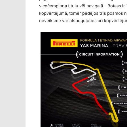
vicečempiona titulu vēl nav galā – Botass 
kopvērtējumā, tomēr pēdējos trīs posmos nav
neveiksme var atspoguļoties arī kopvērtēju