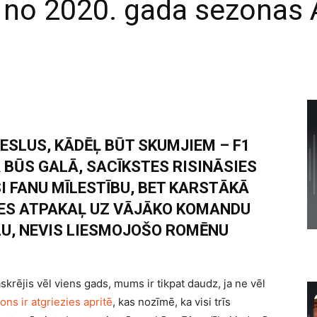
 no 2020. gada sezonas 
ESLUS, KĀDĒĻ BŪT SKUMJIEM – F1
BŪS GALĀ, SACĪKSTES RISINĀSIES
I FANU MĪLESTĪBU, BET KARSTĀKĀ
IES ATPAKAĻ UZ VĀJĀKO KOMANDU
LU, NEVIS LIESMOJOŠO ROMĒNU
paskrējis vēl viens gads, mums ir tikpat daudz, ja ne vēl
ons ir atgriezies apritē
, kas nozīmē, ka visi trīs