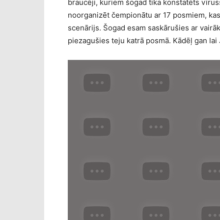
braucēji, kuriem šogad tika konstatēts vīru
noorganizēt čempionātu ar 17 posmiem, kas 
scenārijs. Šogad esam saskārušies ar vairāk
piezagušies teju katrā posmā. Kādēļ gan lai