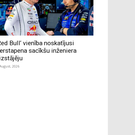
Red Bull’ vienība noskatījusi
erstapena sacīkšu inženiera
izstājēju
 August, 2026