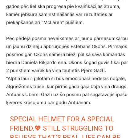
gados pēc lieliska progresa pie kvalifikācijas ātruma,
kamēr jebkura saminstināšanās var rezultēties ar
piekāpšanos arī “McLaren” puišiem.
Pēc pēdējā posma neveiksmes ar jaunu pārnesumkārbu
un jaunu dzinēju apbruņojies Estebans Okons. Pirmajos
posmos gan Okons samērā bieži palika sava komandas
biedra Daniela Rikjardo ēnā. Okons šogad guvis tikai par
2 punktiem vairāk kā viņa tautietis Pjērs Gazlī.
“AlphaTauri” pilotam šī būs emocionāla nedēļas nogale,
atgriežoties trasē, kur pirms gada gāja bojā viņa draugs
Antuāns Ubērs. Gazlī uz šo posmu pat sagatavojis īpašu
ķiveres krāsojumu par godu Antuānam.
SPECIAL HELMET FOR A SPECIAL
FRIEND.💖 STILL STRUGGLING TO
BELIEVE THAT’S REAL, LIFE CAN BE