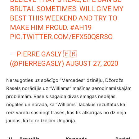
BRUTAL SOMETIMES. WILL GIVE MY
BEST THIS WEEKEND AND TRY TO
MAKE HIM PROUD.
#AH19
PIC.TWITTER.COM/EFX50Q8RSO
— PIERRE GASLY 🇫🇷
(@PIERREGASLY)
AUGUST 27, 2020
Neraugoties uz spēcīgo “Mercedes” dzinēju, Džordžs
Rasels norādījis uz “Williams” mašīnas aerodinamiskajām
problēmām. Rasels sagaida divas smagas nedēļas
nogales un norāda, ka “Williams” labākus rezultātus kā
reiz varētu sasniegt trasēs, kas tik atkarīgas no dzinēja
jaudas, kā to redzējām Ungārijā.