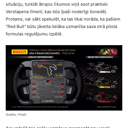
situāciju, turklāt ātrajos līkumos viņš esot praktiski
Verstapena līmenī, kas būs īpaši noderīgi šonedēļ.
Protams, var sākt spekulēt, ka tas tikai norāda, ka pašiem
“Red Bull” būtu jāvelta lielāka uzmanība sava otrā pilota
formulas regulējumu izpētē.
Grafiks: Pirelli