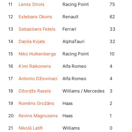
11
Lenss Strols
Racing Point
75
12
Estebans Okons
Renault
62
13
Sebastians Fetels
Ferrari
33
14
Daņila Kvjats
AlphaTauri
32
15
Niko Hulkenbergs
Racing Point
10
16
Kimi Raikonens
Alfa Romeo
4
17
Antonio Džiovinaci
Alfa Romeo
4
18
Džordžs Rasels
Williams / Mercedes
3
19
Romēns Grožāns
Haas
2
20
Kevins Magnusens
Haas
1
21
Nikolā Latifi
Williams
0