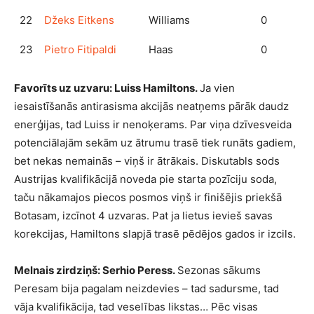
22
Džeks Eitkens
Williams
0
23
Pietro Fitipaldi
Haas
0
Favorīts uz uzvaru: Luiss Hamiltons.
Ja vien
iesaistīšanās antirasisma akcijās neatņems pārāk daudz
enerģijas, tad Luiss ir nenoķerams. Par viņa dzīvesveida
potenciālajām sekām uz ātrumu trasē tiek runāts gadiem,
bet nekas nemainās – viņš ir ātrākais. Diskutabls sods
Austrijas kvalifikācijā noveda pie starta pozīciju soda,
taču nākamajos piecos posmos viņš ir finišējis priekšā
Botasam, izcīnot 4 uzvaras. Pat ja lietus ievieš savas
korekcijas, Hamiltons slapjā trasē pēdējos gados ir izcils.
Melnais zirdziņš: Serhio Peress.
Sezonas sākums
Peresam bija pagalam neizdevies – tad sadursme, tad
vāja kvalifikācija, tad veselības likstas… Pēc visas