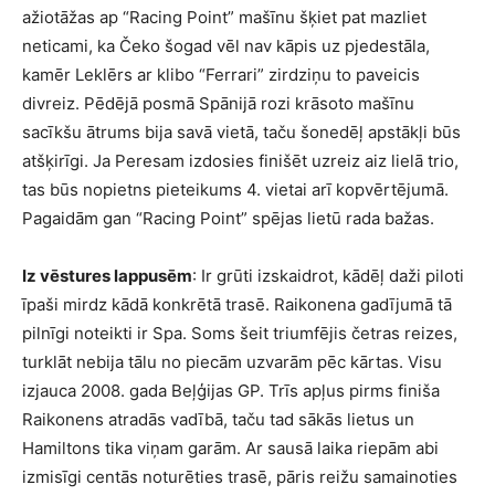
ažiotāžas ap “Racing Point” mašīnu šķiet pat mazliet
neticami, ka Čeko šogad vēl nav kāpis uz pjedestāla,
kamēr Leklērs ar klibo “Ferrari” zirdziņu to paveicis
divreiz. Pēdējā posmā Spānijā rozi krāsoto mašīnu
sacīkšu ātrums bija savā vietā, taču šonedēļ apstākļi būs
atšķirīgi. Ja Peresam izdosies finišēt uzreiz aiz lielā trio,
tas būs nopietns pieteikums 4. vietai arī kopvērtējumā.
Pagaidām gan “Racing Point” spējas lietū rada bažas.
Iz vēstures lappusēm
: Ir grūti izskaidrot, kādēļ daži piloti
īpaši mirdz kādā konkrētā trasē. Raikonena gadījumā tā
pilnīgi noteikti ir Spa. Soms šeit triumfējis četras reizes,
turklāt nebija tālu no piecām uzvarām pēc kārtas. Visu
izjauca 2008. gada Beļģijas GP. Trīs apļus pirms finiša
Raikonens atradās vadībā, taču tad sākās lietus un
Hamiltons tika viņam garām. Ar sausā laika riepām abi
izmisīgi centās noturēties trasē, pāris reižu samainoties