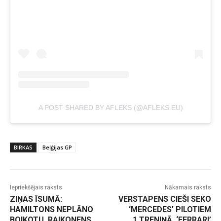
A POST SHARED BY AFLEKS (@AFLEKS.EU)
BIRKAS
Beļģijas GP
Iepriekšējais raksts
Nākamais raksts
ZIŅAS ĪSUMĀ:
VERSTAPENS CIEŠI SEKO
HAMILTONS NEPLĀNO
‘MERCEDES’ PILOTIEM
BOIKOTU, RAIKONENS
1.TRENIŅĀ, ‘FERRARI’