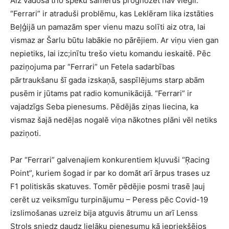
Aiz vadošā trio spēku samērus prognozēt nav viegli.
“Ferrari” ir atraduši problēmu, kas Leklēram lika izstāties
Beļģijā un pamazām sper vienu mazu solīti aiz otra, lai
vismaz ar Šarlu būtu labākie no pārējiem. Ar viņu vien gan
nepietiks, lai izc;inītu trešo vietu komandu ieskaitē. Pēc
paziņojuma par “Ferrari” un Fetela sadarbības
pārtraukšanu šī gada izskaņā, saspīlējums starp abām
pusēm ir jūtams pat radio komunikācijā. “Ferrari” ir
vajadzīgs Seba pienesums. Pēdējās ziņas liecina, ka
vismaz šajā nedēļas nogalē viņa nākotnes plāni vēl netiks
paziņoti.
Par “Ferrari” galvenajiem konkurentiem kļuvuši “Ŗacing
Point”, kuriem šogad ir par ko domāt arī ārpus trases uz
F1 politiskās skatuves. Tomēr pēdējie posmi trasē ļauj
cerēt uz veiksmīgu turpinājumu – Peress pēc Covid-19
izslimošanas uzreiz bija atguvis ātrumu un arī Lenss
Strols sniedz daudz lielāku pienesumu kā iepriekšējos