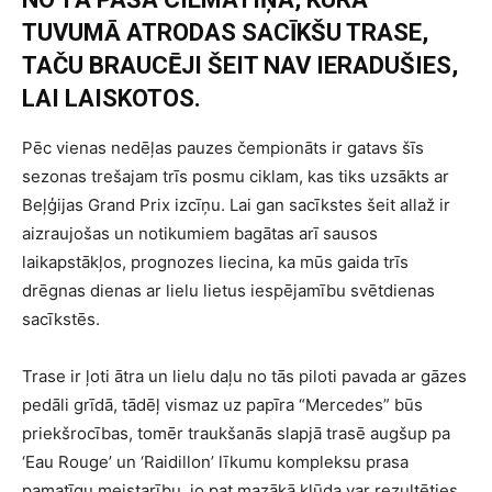
TUVUMĀ ATRODAS SACĪKŠU TRASE,
TAČU BRAUCĒJI ŠEIT NAV IERADUŠIES,
LAI LAISKOTOS.
Pēc vienas nedēļas pauzes čempionāts ir gatavs šīs
sezonas trešajam trīs posmu ciklam, kas tiks uzsākts ar
Beļģijas Grand Prix izcīņu. Lai gan sacīkstes šeit allaž ir
aizraujošas un notikumiem bagātas arī sausos
laikapstākļos, prognozes liecina, ka mūs gaida trīs
drēgnas dienas ar lielu lietus iespējamību svētdienas
sacīkstēs.
Trase ir ļoti ātra un lielu daļu no tās piloti pavada ar gāzes
pedāli grīdā, tādēļ vismaz uz papīra “Mercedes” būs
priekšrocības, tomēr traukšanās slapjā trasē augšup pa
‘Eau Rouge’ un ‘Raidillon’ līkumu kompleksu prasa
pamatīgu meistarību, jo pat mazākā kļūda var rezultēties