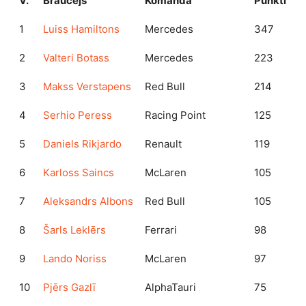
V.
Braucējs
Komanda
Punkti
1
Luiss Hamiltons
Mercedes
347
2
Valteri Botass
Mercedes
223
3
Makss Verstapens
Red Bull
214
4
Serhio Peress
Racing Point
125
5
Daniels Rikjardo
Renault
119
6
Karloss Saincs
McLaren
105
7
Aleksandrs Albons
Red Bull
105
8
Šarls Leklērs
Ferrari
98
9
Lando Noriss
McLaren
97
10
Pjērs Gazlī
AlphaTauri
75