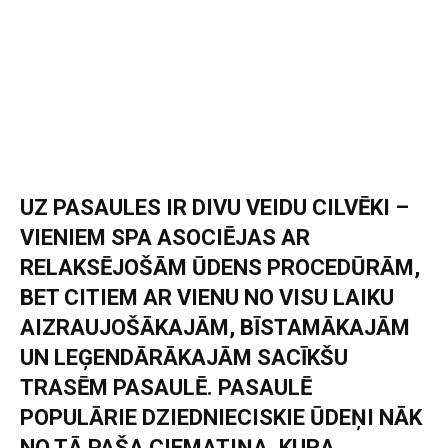
UZ PASAULES IR DIVU VEIDU CILVĒKI –
VIENIEM SPA ASOCIĒJAS AR
RELAKSĒJOŠĀM ŪDENS PROCEDŪRĀM,
BET CITIEM AR VIENU NO VISU LAIKU
AIZRAUJOŠĀKAJĀM, BĪSTAMĀKAJĀM
UN LEĢENDĀRĀKAJĀM SACĪKŠU
TRASĒM PASAULĒ. PASAULĒ
POPULĀRIE DZIEDNIECISKIE ŪDEŅI NĀK
NO TĀ PAŠA CIEMATIŅA, KURA