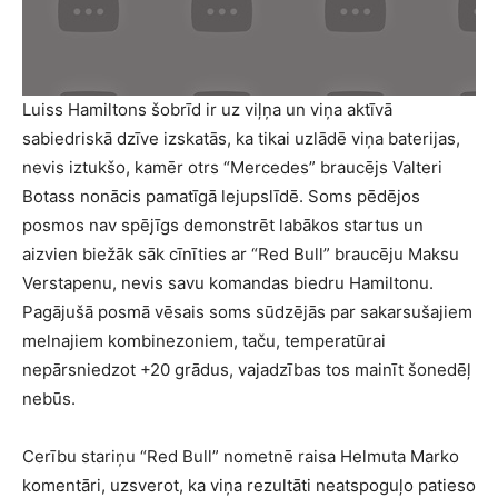
Luiss Hamiltons šobrīd ir uz viļņa un viņa aktīvā
sabiedriskā dzīve izskatās, ka tikai uzlādē viņa baterijas,
nevis iztukšo, kamēr otrs “Mercedes” braucējs Valteri
Botass nonācis pamatīgā lejupslīdē. Soms pēdējos
posmos nav spējīgs demonstrēt labākos startus un
aizvien biežāk sāk cīnīties ar “Red Bull” braucēju Maksu
Verstapenu, nevis savu komandas biedru Hamiltonu.
Pagājušā posmā vēsais soms sūdzējās par sakarsušajiem
melnajiem kombinezoniem, taču, temperatūrai
nepārsniedzot +20 grādus, vajadzības tos mainīt šonedēļ
nebūs.
Cerību stariņu “Red Bull” nometnē raisa Helmuta Marko
komentāri, uzsverot, ka viņa rezultāti neatspoguļo patieso