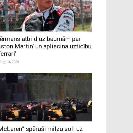
ērmans atbild uz baumām par
Aston Martin’ un apliecina uzticību
Ferrari’
 August, 2026
McLaren” spēruši milzu soli uz