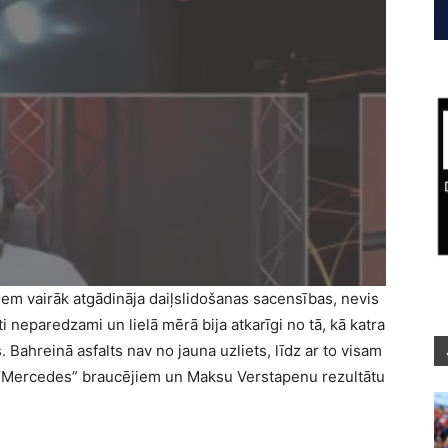
em vairāk atgādināja daiļslidošanas sacensības, nevis
ti neparedzami un lielā mērā bija atkarīgi no tā, kā katra
 Bahreinā asfalts nav no jauna uzliets, līdz ar to visam
r “Mercedes” braucējiem un Maksu Verstapenu rezultātu