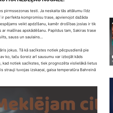
es pirmssezonas testi. Ja neskaita tās attālumu līdz
šī ir perfekta kompromisu trase, apvienojot dažāda
espējams veikt apdzīšanu, kamēr drošības joslas ir tik
ies ar mašīnas apskādēšanu. Papildus tam, Sakiras trase
 silts, sauss un saulains…
pāris jokus. Tā kā sacīkstes notiek pēcpusdienā pie
av ko, taču šoreiz arī sausumu var izbojāt kāds
, kad notiek sacīkstes, tiek prognozēta vislielākā lietus
s strauji tuvojas izskaņai, gaisa temperatūra Bahreinā