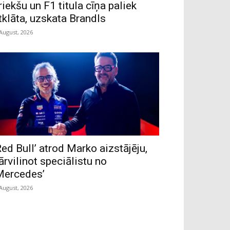
riekšu un F1 titula cīņa paliek
tklāta, uzskata Brandls
 August, 2026
Red Bull’ atrod Marko aizstājēju,
ārvilinot speciālistu no
Mercedes’
 August, 2026