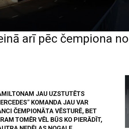
reinā arī pēc čempiona n
AMILTONAM JAU UZSTUTĒTS
MERCEDES” KOMANDA JAU VAR
ANCI ČEMPIONĀTA VĒSTURĒ, BET
TRAM TOMĒR VĒL BŪS KO PIERĀDĪT,
AUTRA NEDĒĻAS NOGALE.