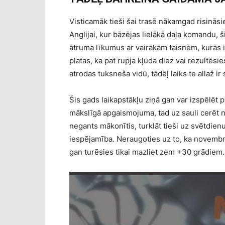
Visticamāk tieši šai trasē nākamgad risināsi
Anglijai, kur bāzējas lielākā daļa komandu, 
ātruma līkumus ar vairākām taisnēm, kurās i
platas, ka pat rupja kļūda diez vai rezultēs
atrodas tuksneša vidū, tādēļ laiks te allaž ir
Šis gads laikapstākļu ziņā gan var izspēlēt 
mākslīgā apgaismojuma, tad uz sauli cerēt n
negants mākonītis, turklāt tieši uz svētdienu
iespējamība. Neraugoties uz to, ka novembri
gan turēsies tikai mazliet zem +30 grādiem.