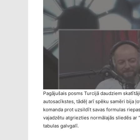
Pagājušais posms Turcijā daudziem skatītāji
autosacīkstes, tādēļ arī spēku samēri bija ļo
komanda prot uzsildīt savas formulas riepas.
vajadzētu atgriezties normālajās sliedēs a
tabulas galvgalī.