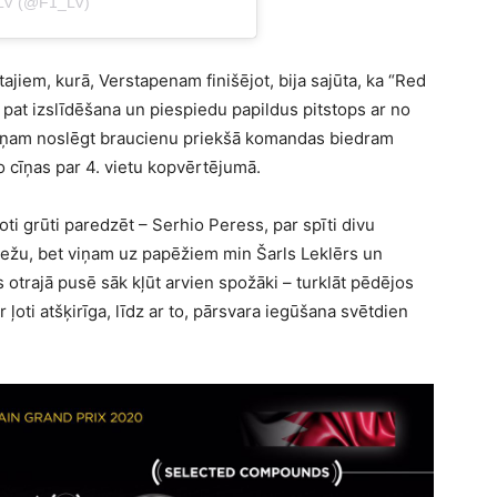
LV (@F1_LV)
jiem, kurā, Verstapenam finišējot, bija sajūta, ka “Red
 pat izslīdēšana un piespiedu papildus pitstops ar no
 viņam noslēgt braucienu priekšā komandas biedram
cīņas par 4. vietu kopvērtējumā.
oti grūti paredzēt – Serhio Peress, par spīti divu
bežu, bet viņam uz papēžiem min Šarls Leklērs un
s otrajā pusē sāk kļūt arvien spožāki – turklāt pēdējos
ļoti atšķirīga, līdz ar to, pārsvara iegūšana svētdien