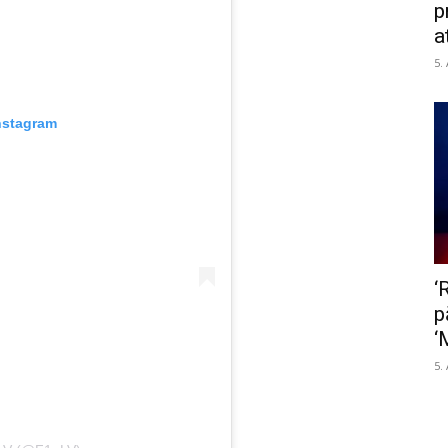
p
a
5.
nstagram
‘
p
‘
5.