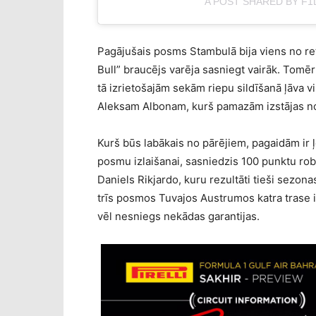
A POST SHARED BY F1
Pagājušais posms Stambulā bija viens no reta
Bull” braucējs varēja sasniegt vairāk. Tomēr
tā izrietošajām sekām riepu sildīšanā ļāva
Aleksam Albonam, kurš pamazām izstājas no 
Kurš būs labākais no pārējiem, pagaidām ir ļ
posmu izlaišanai, sasniedzis 100 punktu ro
Daniels Rikjardo, kuru rezultāti tieši sezona
trīs posmos Tuvajos Austrumos katra trase ir 
vēl nesniegs nekādas garantijas.