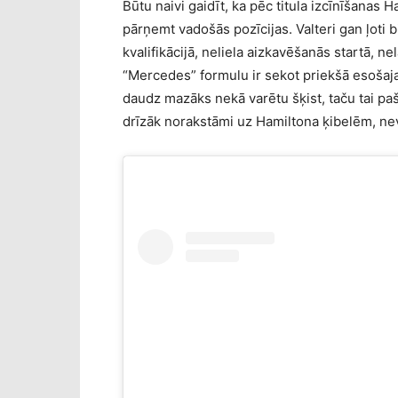
Būtu naivi gaidīt, ka pēc titula izcīnīšanas 
pārņemt vadošās pozīcijas. Valteri gan ļoti 
kvalifikācijā, neliela aizkavēšanās startā, ne
“Mercedes” formulu ir sekot priekšā esošajai
daudz mazāks nekā varētu šķist, taču tai pa
drīzāk norakstāmi uz Hamiltona ķibelēm, ne