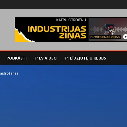
PODKĀSTI
F1LV VIDEO
F1 LĪDZJUTĒJU KLUBS
kaidrošanas