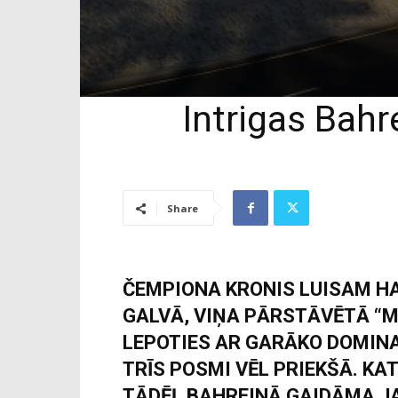
Intrigas Bah
Share
ČEMPIONA KRONIS LUISAM H
GALVĀ, VIŅA PĀRSTĀVĒTĀ “
LEPOTIES AR GARĀKO DOMIN
TRĪS POSMI VĒL PRIEKŠĀ. KA
TĀDĒĻ BAHREINĀ GAIDĀMA J