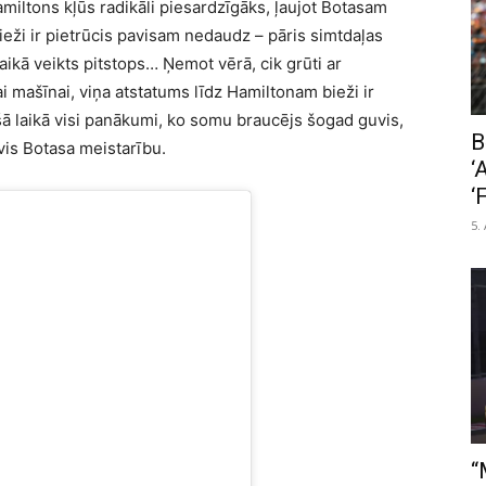
Hamiltons kļūs radikāli piesardzīgāks, ļaujot Botasam
bieži ir pietrūcis pavisam nedaudz – pāris simtdaļas
laikā veikts pitstops… Ņemot vērā, cik grūti ar
 mašīnai, viņa atstatums līdz Hamiltonam bieži ir
šā laikā visi panākumi, ko somu braucējs šogad guvis,
B
vis Botasa meistarību.
‘
‘
5.
“