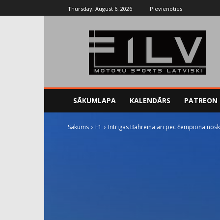
Thursday, August 6, 2026
Pievienoties
SĀKUMLAPA
KALENDĀRS
PATREON
Sākums
F1
Intrigas Bahreinā arī pēc čempiona nos